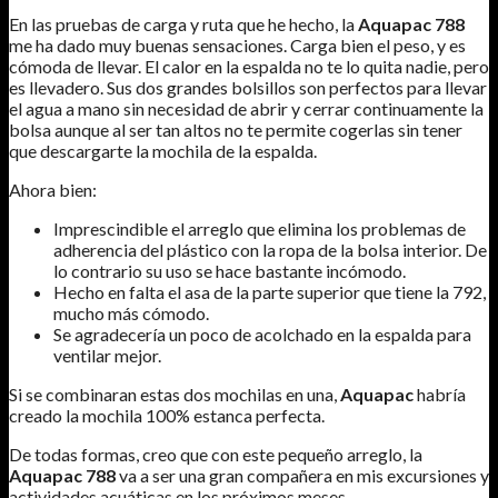
En las pruebas de carga y ruta que he hecho, la
Aquapac 788
me ha dado muy buenas sensaciones. Carga bien el peso, y es
cómoda de llevar. El calor en la espalda no te lo quita nadie, pero
es llevadero. Sus dos grandes bolsillos son perfectos para llevar
el agua a mano sin necesidad de abrir y cerrar continuamente la
bolsa aunque al ser tan altos no te permite cogerlas sin tener
que descargarte la mochila de la espalda.
Ahora bien:
Imprescindible el arreglo que elimina los problemas de
adherencia del plástico con la ropa de la bolsa interior. De
lo contrario su uso se hace bastante incómodo.
Hecho en falta el asa de la parte superior que tiene la 792,
mucho más cómodo.
Se agradecería un poco de acolchado en la espalda para
ventilar mejor.
Si se combinaran estas dos mochilas en una,
Aquapac
habría
creado la mochila 100% estanca perfecta.
De todas formas, creo que con este pequeño arreglo, la
Aquapac 788
va a ser una gran compañera en mis excursiones y
actividades acuáticas en los próximos meses.