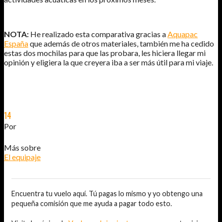
NOTA:
He realizado esta comparativa gracias a
Aquapac
España
que además de otros materiales, también me ha cedido
estas dos mochilas para que las probara, les hiciera llegar mi
opinión y eligiera la que creyera iba a ser más útil para mi viaje.
14
SEP
2014
Por
JOSÉ DAVID JURADO (@AITOR_VCA)
Más sobre
El equipaje
Encuentra tu vuelo aquí. Tú pagas lo mismo y yo obtengo una
pequeña comisión que me ayuda a pagar todo esto.