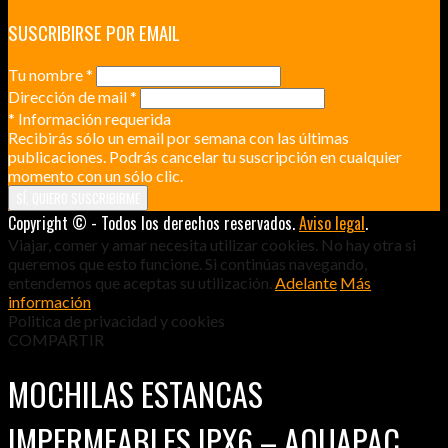
SUSCRIBIRSE POR EMAIL
Tu nombre
*
Dirección de mail
*
*
Información requerida
Recibirás sólo un email por semana con las últimas
publicaciones. Podrás cancelar tu suscripción en cualquier
momento con un sólo clic.
Copyright © - Todos los derechos reservados.
Aviso legal
.
Viajar, comer y amar necesita utilizar cookies. No hay otra si
queremos que esto funcione. Si continúas navegando,
entendemos que aceptas su utilización.
Adelante
Más
información
Politica de privacidad y cookies
COMPARTIR
MOCHILAS ESTANCAS
IMPERMEABLES IPX6 – AQUAPAC