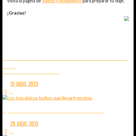
Visita la página de
Vuelos y alojamiento
para preparar tu viaje.
¡Gracias!
TAMBIÉN TE PUEDE INTERESAR...
YAKARTA – BALI – LOMBOK EN 26 DÍAS Y CALZONCILLOS DE
PAPEL
NUEVAS FORMAS DE HACER TU VIAJE MÁS CÓMODO
31 JULIO, 2013
8
EQUIPAJE PARA EL TRANSMOGOLIANO – 30 DÍAS
29 JULIO, 2012
4