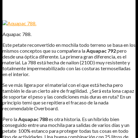
BOLSA 100% ESTANCA AQUAPAC 788
Aquapac 788.
Este petate reconvertido en mochila todo terreno se basa en los
mismos conceptos que su compañera la
Aquapac 792
pero
desde una óptica diferente. La primera gran diferencia, es el
material. La 788 está hecha de nailon (210D) muy resistente y
totalmente impermeabilizado con las costuras termoselladas
en el interior.
Se ve más ligera por el material con el que está hecha pero
también le da un cierto aire de fragilidad. ¿Será esta lona capaz
de soportar el peso y las condiciones más duras en ruta? En un
principio temí que se repitiera el fracaso de la nada
recomendable Overboard.
Pero la
Aquapac 788
es otra historia. Es un híbrido bien
conseguido entre una mochila para salidas de varios días y un
petate 100% estanco para proteger todas tus cosas en todo
tipo de actividades. Una buena combinación con 25 litros de