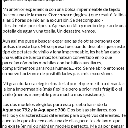
Mi anterior experiencia con una bolsa impermeable de tejido
fue con una de la marca
Overboard
(inglesa) que resultó fallida
a las 3 horas de iniciar la excursión. Se descompuso -
literalmente- por el peso. Apenas un kilo y medio de peso de una
botella de agua y una toalla. Un desastre, vamos.
Aun así, me puse a buscar experiencias de otras personas con
bolsas de este tipo. Mi sorpresa fue cuando descubrí que a este
tipo de petates de vinilo y lona impermeable, les habían dado
una vuelta de tuerca más: los habían convertido en lo que
parecían cómodas mochilas con bolsillos auxiliares,
compartimentos para ropa húmeda… etc. Se me abrió entonces
un nuevo horizonte de posibilidades para mis excursiones.
Mi gran duda era elegir el material por el que me iba a decantar:
la lona impermeable (más flexible pero a priori más frágil) o el
vinilo (menos manejable pero mucho más resistente).
Los dos modelos elegidos para esta prueba han sido la
Aquapac 792
y la
Aquapac 788
. Dos bolsas similares, dos
estilos y características diferentes para objetivos diferentes. Te
cuento lo que ofrecen cada una de ellas, pero te adelanto, que
no existe (en mi opinión) un modelo perfecto. Me da por pensar