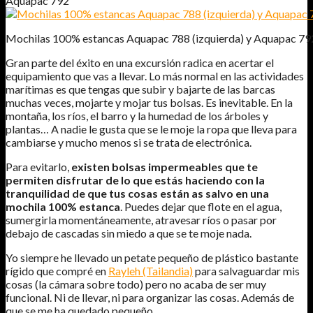
Aquapac 792
Mochilas 100% estancas Aquapac 788 (izquierda) y Aquapac 792
Gran parte del éxito en una excursión radica en acertar el
equipamiento que vas a llevar. Lo más normal en las actividades
marítimas es que tengas que subir y bajarte de las barcas
muchas veces, mojarte y mojar tus bolsas. Es inevitable. En la
montaña, los ríos, el barro y la humedad de los árboles y
plantas… A nadie le gusta que se le moje la ropa que lleva para
cambiarse y mucho menos si se trata de electrónica.
Para evitarlo,
existen bolsas impermeables que te
permiten disfrutar de lo que estás haciendo con la
tranquilidad de que tus cosas están as salvo en una
mochila 100% estanca
. Puedes dejar que flote en el agua,
sumergirla momentáneamente, atravesar ríos o pasar por
debajo de cascadas sin miedo a que se te moje nada.
Yo siempre he llevado un petate pequeño de plástico bastante
rígido que compré en
Rayleh (Tailandia)
para salvaguardar mis
cosas (la cámara sobre todo) pero no acaba de ser muy
funcional. Ni de llevar, ni para organizar las cosas. Además de
que se me ha quedado pequeño.