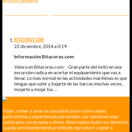
Artículo siguiente
QUERIDOS REYES MAGOS, ¿NOS ECHAMOS UNAS AURORAS BOREALES?
1
COMENTARIO
BITACORAS.COM
22 diciembre, 2014 a 0:19
Información Bitacoras.com
Valora en Bitacoras.com: Gran parte del éxito en una
excursión radica en acertar el equipamiento que vas a
llevar. Lo más normal en las actividades marítimas es que
tengas que subir y bajarte de las barcas muchas veces,
mojarte y mojar tus …
Viajar, comer y amar es una publicación sobre viajes,
gastronomía y experiencias personales. Las opiniones aquí
publicadas son propias y libres. Reservados todos los derechos.
Queda terminantemente prohibido reproducir, copiar o