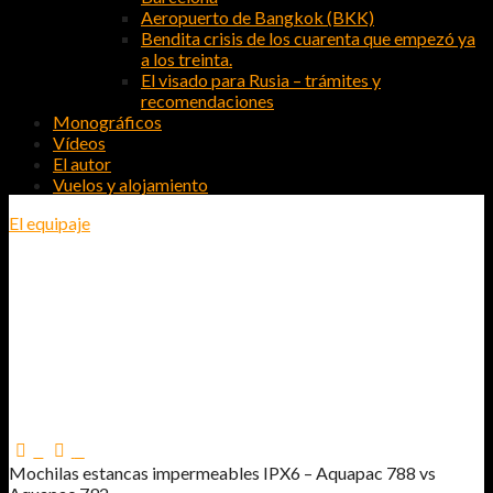
Aeropuerto de Bangkok (BKK)
Bendita crisis de los cuarenta que empezó ya
a los treinta.
El visado para Rusia – trámites y
recomendaciones
Monográficos
Vídeos
El autor
Vuelos y alojamiento
El equipaje
MOCHILAS ESTANCAS
IMPERMEABLES IPX6 – AQUAPAC
788 VS AQUAPAC 792
0
0
Mochilas estancas impermeables IPX6 – Aquapac 788 vs