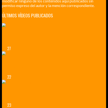
modificar ninguno de los contenidos aquí publicados sin
permiso expreso del autor y la mención correspondiente.
ÚLTIMOS VÍDEOS PUBLICADOS
LILLE CIUDAD ARTÍSTICA
CUATRO VISITAS QUE TIENES QUE HACER EN LILLE EN 2015
27
VERSALLES Y SUS ALREDEDORES
DICEN QUE MUCHO MÁS QUE UN CASTILLO
22
RENNES Y ANGERS CIUDADES DE MADERA Y PIEDRA
UNA ESCAPADA POR LA CAPITAL BORGOÑA
23