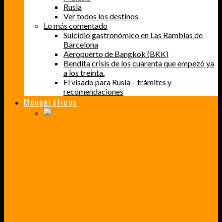
Rusia
Ver todos los destinos
Lo más comentado
Suicidio gastronómico en Las Ramblas de
Barcelona
Aeropuerto de Bangkok (BKK)
Bendita crisis de los cuarenta que empezó ya
a los treinta.
El visado para Rusia – trámites y
recomendaciones
Monográficos
PERDER EL MIEDO A VOLAR
CÓMO SUPERÉ UN MIEDO QUE CADA VEZ MÁS, ESTABA AFECTANDO A MIS VIAJES
BAJA CALIFORNIA SUR
UN VIAJE A TRAVÉS DE LOS COLORES MÁS INTENSOS DE MÉXICO