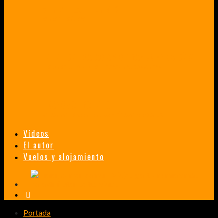
VENEZUELA EN UN MES
¡CHAMO TÚ ESTÁS LOCO!
TAILANDIA, MALASIA Y SINGAPUR EN 33 DÍAS
HISTORIAS DE UN PRIMER ENCUENTRO CON LA CULTURA ASIÁTICA
TRANSMONGOLIANO
UN FASCINANTE VIAJE EN TREN DESDE PEKÍN A SAN PETERSBURGO.
Vídeos
El autor
Vuelos y alojamiento
Portada