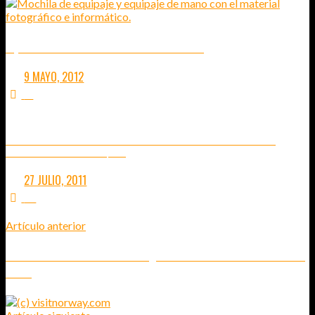
EQUIPAJE PARA IR A MARRUECOS 10 DÍAS
9 MAYO, 2012
17
VIAJE A TAILANDIA EN UN MES: PREPARANDO LA MALETA
TODO LO NECESARIO EN SÓLO 7KG DE EQUIPAJE
27 JULIO, 2011
49
Artículo anterior
MERCADILLO DE SEGUNDA MANO. ¿LOGRARÉ VENDER 50 COSAS EN 30
DÍAS?