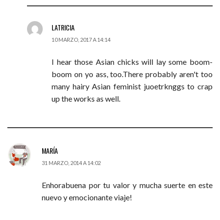
LATRICIA
10 MARZO, 2017 A 14:14
I hear those Asian chicks will lay some boom-
boom on yo ass, too.There probably aren't too
many hairy Asian feminist juoetrknggs to crap
up the works as well.
MARÍA
31 MARZO, 2014 A 14:02
Enhorabuena por tu valor y mucha suerte en este
nuevo y emocionante viaje!