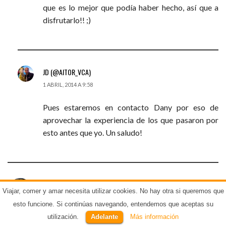
que es lo mejor que podía haber hecho, así que a
disfrutarlo!! ;)
JD (@AITOR_VCA)
1 ABRIL, 2014 A 9:58
Pues estaremos en contacto Dany por eso de
aprovechar la experiencia de los que pasaron por
esto antes que yo. Un saludo!
ALÍCIA BEA
Viajar, comer y amar necesita utilizar cookies. No hay otra si queremos que
1 ABRIL, 2014 A 9:47
esto funcione. Si continúas navegando, entendemos que aceptas su
utilización.
Adelante
Más información
Enhorabuena por lanzarte a perseguir tu sueño. Te