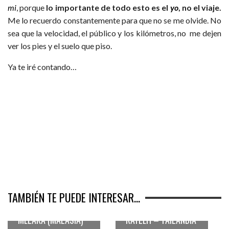
mi
, porque
lo importante de todo esto es el
yo
, no el viaje.
Me lo recuerdo constantemente para que no se me olvide. No
sea que la velocidad, el público y los kilómetros, no me dejen
ver los pies y el suelo que piso.
Ya te iré contando…
TAMBIÉN TE PUEDE INTERESAR...
LUCES DE
LUCES DE
ATARDECER… EN
ATARDECER… EN
MELAKA (MALASIA)
RAYLEH – TAILANDIA
LA HISTORIA DE