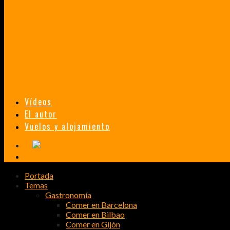
TAILANDIA, MALASIA Y SINGAPUR EN 33 DÍAS
HISTORIAS DE UN PRIMER ENCUENTRO CON LA CULTURA ASIÁTICA
TRANSMONGOLIANO
UN FASCINANTE VIAJE EN TREN DESDE PEKÍN A SAN PETERSBURGO.
Vídeos
El autor
Vuelos y alojamiento
Portada
Temas
Gastronomía
Comer en Barcelona
Comer en Bilbao
Comer en Gijón