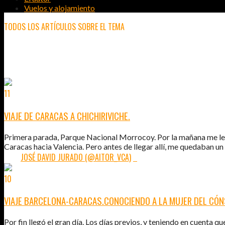
Vuelos y alojamiento
TODOS LOS ARTÍCULOS SOBRE EL TEMA
CARACAS
11
FEB
2011
VIAJE DE CARACAS A CHICHIRIVICHE.
Primera parada, Parque Nacional Morrocoy. Por la mañana me lev
Caracas hacia Valencia. Pero antes de llegar allí, me quedaban u
POR:
JOSÉ DAVID JURADO (@AITOR_VCA)
5
10
FEB
2011
VIAJE BARCELONA-CARACAS.CONOCIENDO A LA MUJER DEL CÓ
Por fin llegó el gran día. Los días previos, y teniendo en cuenta