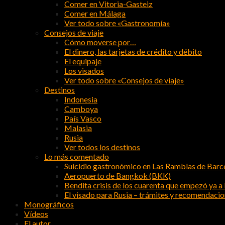
Comer en Vitoria-Gasteiz
Comer en Málaga
Ver todo sobre «Gastronomía»
Consejos de viaje
Cómo moverse por…
El dinero, las tarjetas de crédito y débito
El equipaje
Los visados
Ver todo sobre «Consejos de viaje»
Destinos
Indonesia
Camboya
País Vasco
Malasia
Rusia
Ver todos los destinos
Lo más comentado
Suicidio gastronómico en Las Ramblas de Barc
Aeropuerto de Bangkok (BKK)
Bendita crisis de los cuarenta que empezó ya a l
El visado para Rusia – trámites y recomendaci
Monográficos
Vídeos
El autor