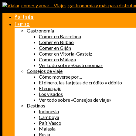
Portada
Temas
Gastronomía
Comer en Barcelona
Comer en Bilbao
Comer en Gijón
Comer en Vitoria-Gasteiz
Comer en Málaga
Ver todo sobre «Gastronomía»
Consejos de viaje
Cómo moverse por…
El dinero, las tarjetas de crédito y débito
El equipaje
Los visados
Ver todo sobre «Consejos de viaje»
Destinos
Indonesia
Camboya
País Vasco
Malasia
Rusia