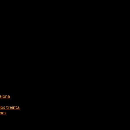
elona
os treinta.
ones