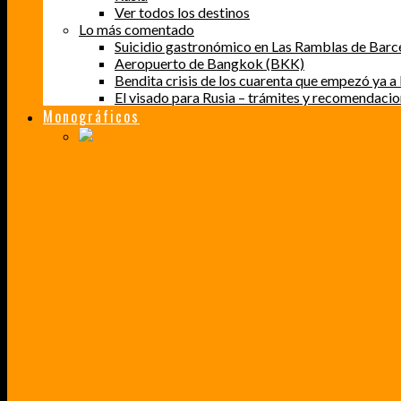
Ver todos los destinos
Lo más comentado
Suicidio gastronómico en Las Ramblas de Barc
Aeropuerto de Bangkok (BKK)
Bendita crisis de los cuarenta que empezó ya a l
El visado para Rusia – trámites y recomendaci
Monográficos
PERDER EL MIEDO A VOLAR
CÓMO SUPERÉ UN MIEDO QUE CADA VEZ MÁS, ESTABA AFECTANDO A MIS VIAJES
BAJA CALIFORNIA SUR
UN VIAJE A TRAVÉS DE LOS COLORES MÁS INTENSOS DE MÉXICO
VENEZUELA EN UN MES
¡CHAMO TÚ ESTÁS LOCO!