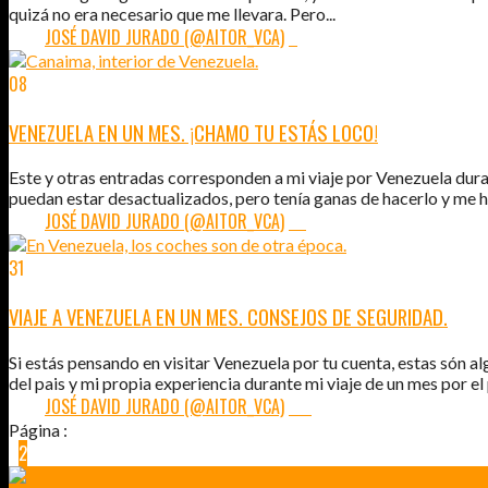
quizá no era necesario que me llevara. Pero...
POR:
JOSÉ DAVID JURADO (@AITOR_VCA)
5
08
FEB
2011
VENEZUELA EN UN MES. ¡CHAMO TU ESTÁS LOCO!
Este y otras entradas corresponden a mi viaje por Venezuela dura
puedan estar desactualizados, pero tenía ganas de hacerlo y me he
POR:
JOSÉ DAVID JURADO (@AITOR_VCA)
33
31
ENE
2011
VIAJE A VENEZUELA EN UN MES. CONSEJOS DE SEGURIDAD.
Si estás pensando en visitar Venezuela por tu cuenta, estas són 
del pais y mi propia experiencia durante mi viaje de un mes por el p
POR:
JOSÉ DAVID JURADO (@AITOR_VCA)
127
Página :
1
2