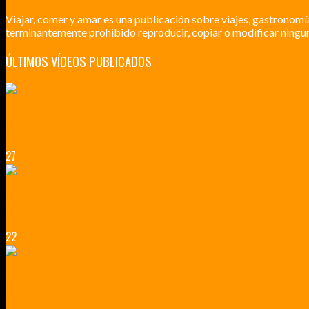
Viajar, comer y amar es una publicación sobre viajes, gastronomí
terminantemente prohibido reproducir, copiar o modificar ningun
ÚLTIMOS VÍDEOS PUBLICADOS
LILLE CIUDAD ARTÍSTICA
CUATRO VISITAS QUE TIENES QUE HACER EN LILLE EN 2015
27
VERSALLES Y SUS ALREDEDORES
DICEN QUE MUCHO MÁS QUE UN CASTILLO
22
RENNES Y ANGERS CIUDADES DE MADERA Y PIEDRA
UNA ESCAPADA POR LA CAPITAL BORGOÑA