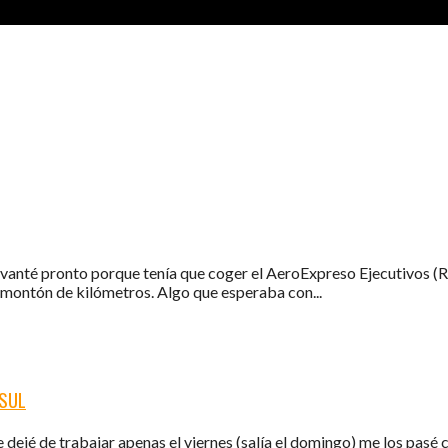
anté pronto porque tenía que coger el AeroExpreso Ejecutivos (Rod
n montón de kilómetros. Algo que esperaba con...
NSUL
 que dejé de trabajar apenas el viernes (salía el domingo) me los 