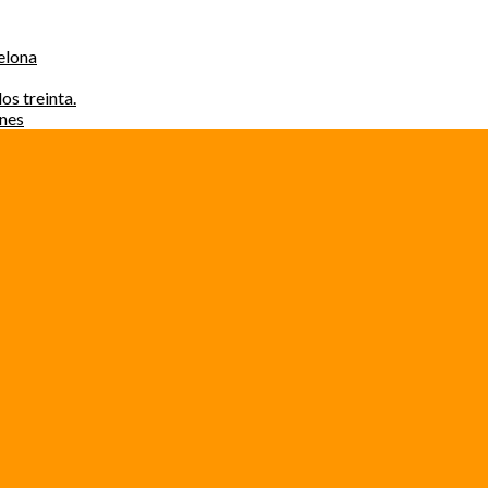
elona
os treinta.
ones