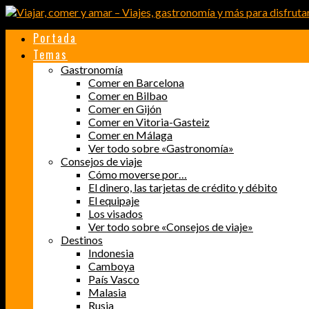
Portada
Temas
Gastronomía
Comer en Barcelona
Comer en Bilbao
Comer en Gijón
Comer en Vitoria-Gasteiz
Comer en Málaga
Ver todo sobre «Gastronomía»
Consejos de viaje
Cómo moverse por…
El dinero, las tarjetas de crédito y débito
El equipaje
Los visados
Ver todo sobre «Consejos de viaje»
Destinos
Indonesia
Camboya
País Vasco
Malasia
Rusia