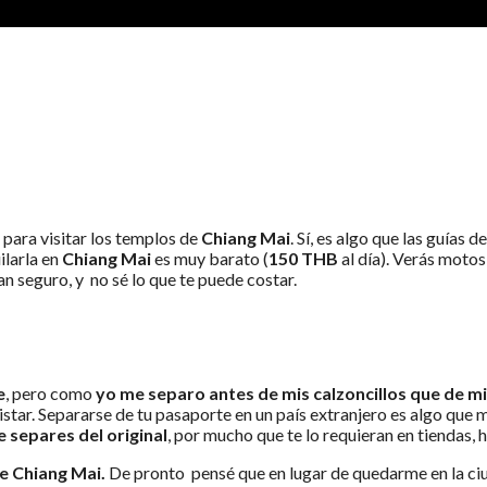
L TEMPLO DOI SUTHEP
 para visitar los templos de
Chiang Mai
. Sí, es algo que las guías 
ilarla en
Chiang Mai
es muy barato (
150 THB
al día). Verás motos
n seguro, y no sé lo que te puede costar.
e
, pero como
yo me separo antes de mis calzoncillos que de m
istar. Separarse de tu pasaporte en un país extranjero es algo que
 separes del original
, por mucho que te lo requieran en tiendas, h
de Chiang Mai.
De pronto pensé que en lugar de quedarme en la ciu