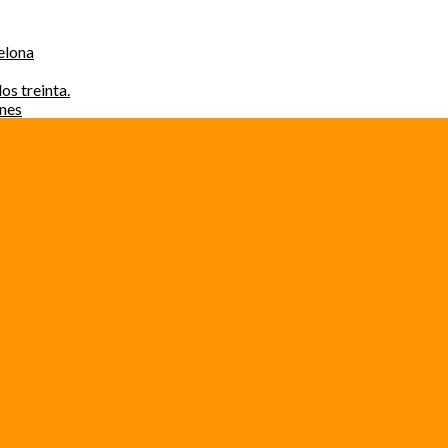
elona
os treinta.
ones