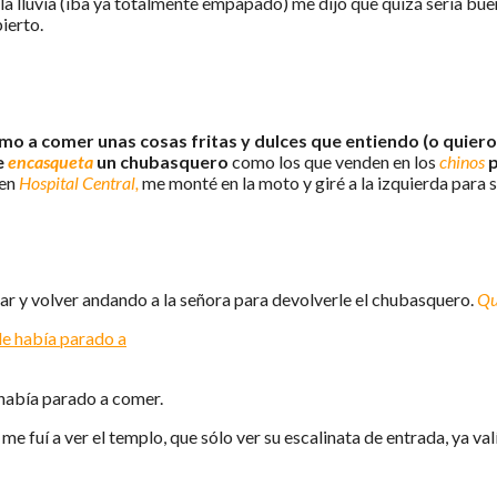
la lluvia (iba ya totalmente empapado) me dijo que quizá sería buen
ierto.
mo a comer unas cosas fritas y dulces que entiendo (o quier
e
encasqueta
un chubasquero
como los que venden en los
chinos
p
 en
Hospital Central,
me monté en la moto y giré a la izquierda para 
car y volver andando a la señora para devolverle el chubasquero.
Qu
había parado a comer.
 fuí a ver el templo, que sólo ver su escalinata de entrada, ya valía