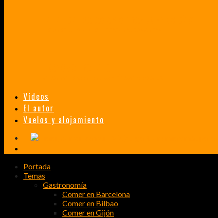
TAILANDIA, MALASIA Y SINGAPUR EN 33 DÍAS
HISTORIAS DE UN PRIMER ENCUENTRO CON LA CULTURA ASIÁTICA
TRANSMONGOLIANO
UN FASCINANTE VIAJE EN TREN DESDE PEKÍN A SAN PETERSBURGO.
Vídeos
El autor
Vuelos y alojamiento
Portada
Temas
Gastronomía
Comer en Barcelona
Comer en Bilbao
Comer en Gijón