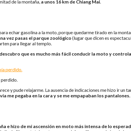
mitad de la montaña,
a unos 16 km de Chiang Mai
.
s para echar gasolina a la moto, porque quedarme tirado en la mont
na vez pasas el parque zoológico
(lugar que dicen es espectacul
ten para llegar al templo.
descubro que es mucho más fácil conducir la moto y controlar
 perdido.
rece y pude relajarme. La ausencia de indicaciones me hizo ir un tan
luvia me pegaba en la cara y se me empapaban los pantalones.
taña e hizo de mi ascensión en moto más intensa de lo espera