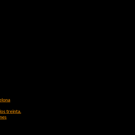
elona
os treinta.
ones