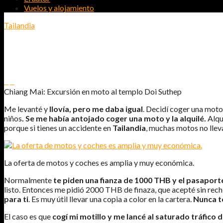
Vuelos y alojamiento
Tailandia
CHIANG MAI: EXCURSIÓN EN MOTO A
0
0
Chiang Mai: Excursión en moto al templo Doi Suthep
Me levanté y
llovía, pero me daba igual
. Decidí coger una moto
niños
. Se me había antojado coger una moto y la alquilé.
Alqu
porque si tienes un accidente en
Tailandia
, muchas motos no lleva
La oferta de motos y coches es amplia y muy económica.
Normalmente
te piden una fianza de 1000 THB
y el pasaport
listo. Entonces me pidió 2000 THB de finaza, que acepté sin rech
para ti
. Es muy útil llevar una copia a color en la cartera.
Nunca te
El caso es que
cogí mi motillo y me lancé al saturado tráfico 