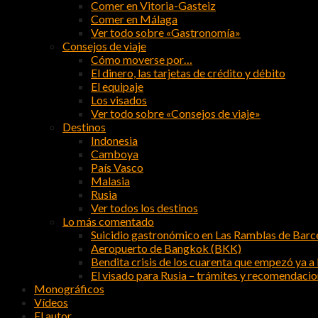
Comer en Vitoria-Gasteiz
Comer en Málaga
Ver todo sobre «Gastronomía»
Consejos de viaje
Cómo moverse por…
El dinero, las tarjetas de crédito y débito
El equipaje
Los visados
Ver todo sobre «Consejos de viaje»
Destinos
Indonesia
Camboya
País Vasco
Malasia
Rusia
Ver todos los destinos
Lo más comentado
Suicidio gastronómico en Las Ramblas de Barc
Aeropuerto de Bangkok (BKK)
Bendita crisis de los cuarenta que empezó ya a l
El visado para Rusia – trámites y recomendaci
Monográficos
Vídeos
El autor