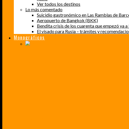
Ver todos los destinos
Lo más comentado
Suicidio gastronómico en Las Ramblas de Barc
Aeropuerto de Bangkok (BKK)
Bendita crisis de los cuarenta que empezó ya a l
El visado para Rusia – trámites y recomendaci
Monográficos
PERDER EL MIEDO A VOLAR
CÓMO SUPERÉ UN MIEDO QUE CADA VEZ MÁS, ESTABA AFECTANDO A MIS VIAJES
BAJA CALIFORNIA SUR
UN VIAJE A TRAVÉS DE LOS COLORES MÁS INTENSOS DE MÉXICO
VENEZUELA EN UN MES
¡CHAMO TÚ ESTÁS LOCO!