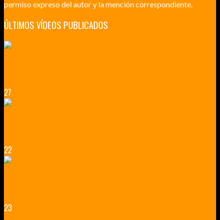
permiso expreso del autor y la mención correspondiente.
ÚLTIMOS VÍDEOS PUBLICADOS
LILLE CIUDAD ARTÍSTICA
CUATRO VISITAS QUE TIENES QUE HACER EN LILLE EN 2015
27
VERSALLES Y SUS ALREDEDORES
DICEN QUE MUCHO MÁS QUE UN CASTILLO
22
RENNES Y ANGERS CIUDADES DE MADERA Y PIEDRA
UNA ESCAPADA POR LA CAPITAL BORGOÑA
23