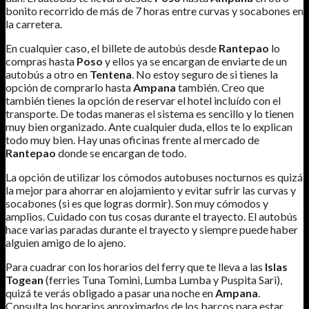
bonito recorrido de más de 7 horas entre curvas y socabones en
la carretera.
En cualquier caso, el billete de autobús desde
Rantepao
lo
compras hasta
Poso
y ellos ya se encargan de enviarte de un
autobús a otro en
Tentena
. No estoy seguro de si tienes la
opción de comprarlo hasta
Ampana
también. Creo que
también tienes la opción de reservar el hotel incluído con el
transporte. De todas maneras el sistema es sencillo y lo tienen
muy bien organizado. Ante cualquier duda, ellos te lo explican
todo muy bien. Hay unas oficinas frente al mercado de
Rantepao
donde se encargan de todo.
La opción de utilizar los cómodos autobuses nocturnos es quizá
la mejor para ahorrar en alojamiento y evitar sufrir las curvas y
socabones (si es que logras dormir). Son muy cómodos y
amplios. Cuidado con tus cosas durante el trayecto. El autobús
hace varias paradas durante el trayecto y siempre puede haber
alguien amigo de lo ajeno.
Para cuadrar con los horarios del ferry que te lleva a las
Islas
Togean
(ferries Tuna Tomini, Lumba Lumba y Puspita Sari),
quizá te verás obligado a pasar una noche en
Ampana
.
Consulta los horarios aproximados de los barcos para estar