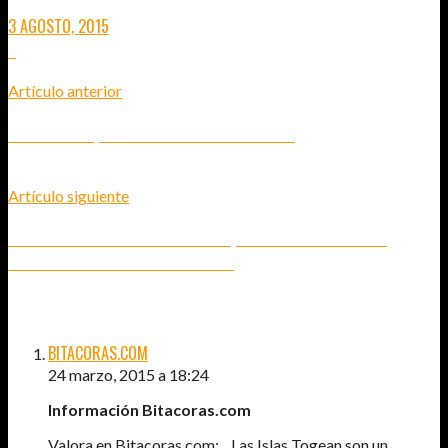
3 AGOSTO, 2015
2
Artículo anterior
ISLAS TOGEAN, PERFECTAS PARA DESCONECTAR
Artículo siguiente
EL RESTAURANTE MELT DE SINGAPUR, LA DIFERENCIA ENTRE LO
PRETENCIOSO Y EL VERDADERO LUJO.
2
COMENTARIOS
BITACORAS.COM
24 marzo, 2015 a 18:24
Información Bitacoras.com
Valora en Bitacoras.com: Las Islas Togean son un