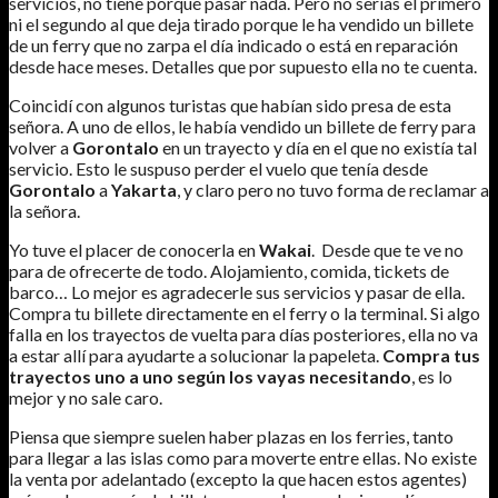
servicios, no tiene porqué pasar nada. Pero no serías el primero
ni el segundo al que deja tirado porque le ha vendido un billete
de un ferry que no zarpa el día indicado o está en reparación
desde hace meses. Detalles que por supuesto ella no te cuenta.
Coincidí con algunos turistas que habían sido presa de esta
señora. A uno de ellos, le había vendido un billete de ferry para
volver a
Gorontalo
en un trayecto y día en el que no existía tal
servicio. Esto le suspuso perder el vuelo que tenía desde
Gorontalo
a
Yakarta
, y claro pero no tuvo forma de reclamar a
la señora.
Yo tuve el placer de conocerla en
Wakai
. Desde que te ve no
para de ofrecerte de todo. Alojamiento, comida, tickets de
barco… Lo mejor es agradecerle sus servicios y pasar de ella.
Compra tu billete directamente en el ferry o la terminal. Si algo
falla en los trayectos de vuelta para días posteriores, ella no va
a estar allí para ayudarte a solucionar la papeleta.
Compra tus
trayectos uno a uno según los vayas necesitando
, es lo
mejor y no sale caro.
Piensa que siempre suelen haber plazas en los ferries, tanto
para llegar a las islas como para moverte entre ellas. No existe
la venta por adelantado (excepto la que hacen estos agentes)