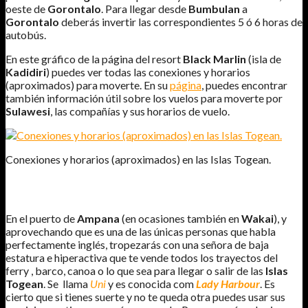
oeste de
Gorontalo
. Para llegar desde
Bumbulan
a
Gorontalo
deberás invertir las correspondientes 5 ó 6 horas de
autobús.
En este gráfico de la página del resort
Black Marlin
(isla de
Kadidiri
) puedes ver todas las conexiones y horarios
(aproximados) para moverte. En su
página
, puedes encontrar
también información útil sobre los vuelos para moverte por
Sulawesi
, las compañías y sus horarios de vuelo.
Conexiones y horarios (aproximados) en las Islas Togean.
LADY HARBOUR.
En el puerto de
Ampana
(en ocasiones también en
Wakai
), y
aprovechando que es una de las únicas personas que habla
perfectamente inglés, tropezarás con una señora de baja
estatura e hiperactiva que te vende todos los trayectos del
ferry , barco, canoa o lo que sea para llegar o salir de las
Islas
Togean
. Se llama
Uni
y es conocida com
Lady Harbour
. Es
cierto que si tienes suerte y no te queda otra puedes usar sus