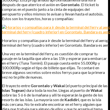
después de que aterrice el avión en
Gorontalo
. El ticket lo
compras en el puesto junto a la cinta de equipajes del
aeropuerto y ellos mismos te avisan y llevan hasta el autobús.
Estos son los trayectos, horas y compañías:
Horarios y compañías para ir desde la terminal del ferry al aeropu
terminal del ferry (cuadro inferior) en Gorontalo. Bandara es aer
Una vez en la terminal del ferry, es cuestión de comprar tu
pasaje en la taquilla que abre a las 15h y esperar para embarcar
en el ferry (Tuna Tomini). El pasaje cuesta entre 55.000Rp y
100.000Rp según el tipo de billete que elijas. Te contaré en
breve algunos secretos sobre estos ferrys para que la primera
vez no te pille de nuevas.
El trayecto entre
Gorontalo
y
Wakai
(el puerto principal de las
Islas Togean
) dura toda la noche. Llegas al puerto de
Wakai
sobre las 5 ó 6 de la mañana y allí te esperarán la gente de los
resorts de las islas. La mayoría son de
Kadidiri
, que es la isla
más cercana. No te extrañe encontrar en el ferry alguien que
diga que trabaja para alguno de ellos y que te arregla el tema