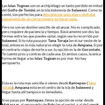
Las
Islas Togean
son un archipiélago un tanto perdido en mitad
del
Golfo de Tomini
, en la Isla indonesia de
Sulawesi
. Como te
conté, son perfectas para
desconectar unos días y disfrutar
plenamente de, en cierta menera, no hacer nada.
Pero no son un destino sencillo de alcanzar. No es complicado,
pero requiere de paciencia y tiempo. Básicamente son dos las
formas entre las que puedes optar, según sea tu recorrido por
Sulawesi
. Si tu ruta pasa por
Tana Toraja
(en el sur oeste de la
isla), entonces lo más natural es elegir la ruta de
Ampana
. Si por
el contrario viajas de norte a sur, tu opción es la de
Gorontalo
.
Te cuento pros y contras de cada una. En ambos casos, la única
forma de llegar a las
Islas Togean
es por mar. No hay
aeropuerto.
CÓMO LLEGAR A LAS ISLAS TOGEAN DESDE AMPANA.
Esta es la ruta mas sencilla si vienes desde
Rantepao
(
Tana
Toraja
).
Ampana
está en el centro de la isla de
Sulawesi
y
llegar hasta allí tampoco es inmediato.
Si no pasas por
Rantepao
, tienes la opción de volar desde
Makassar
, al aeropuerto de
Palu
(en el oeste) o al de
Luwuk