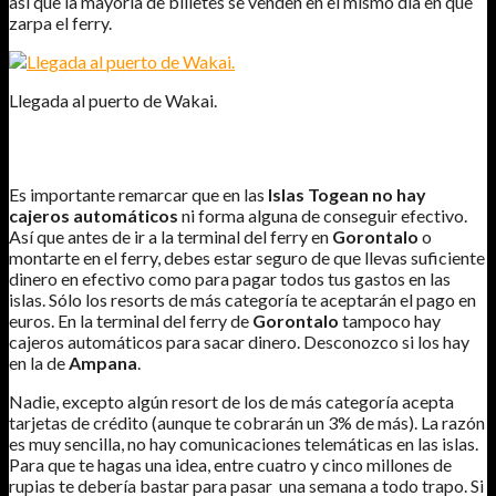
así que la mayoría de billetes se venden en el mismo día en que
zarpa el ferry.
Llegada al puerto de Wakai.
EL DINERO EN LAS ISLAS TOGEAN.
Es importante remarcar que en las
Islas Togean no hay
cajeros automáticos
ni forma alguna de conseguir efectivo.
Así que antes de ir a la terminal del ferry en
Gorontalo
o
montarte en el ferry, debes estar seguro de que llevas suficiente
dinero en efectivo como para pagar todos tus gastos en las
islas. Sólo los resorts de más categoría te aceptarán el pago en
euros. En la terminal del ferry de
Gorontalo
tampoco hay
cajeros automáticos para sacar dinero. Desconozco si los hay
en la de
Ampana
.
Nadie, excepto algún resort de los de más categoría acepta
tarjetas de crédito (aunque te cobrarán un 3% de más). La razón
es muy sencilla, no hay comunicaciones telemáticas en las islas.
Para que te hagas una idea, entre cuatro y cinco millones de
rupias te debería bastar para pasar una semana a todo trapo. Si