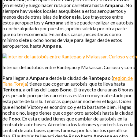
(en el este) y luego hacer ruta por carretera hasta
Ampana
. No
siempre hay vuelos locales asequibles a estos aeropuertos y
menos desde otras islas de
Indonesia
. Los trayectos entre
estos aeropuertos y
Ampana
sólo se puede realizar en autobús
o coche alquilado por puestos, opción suicida por otra parte
que no te recomiendo. En ambos casos, necesitarás como
mínimo siete u ocho horas de viaje para llegar desde estos
aeropuertos, hasta
Ampana
.
Interior del autobús entre Rantepao y Makassar. Curioso y cómo
Para llegar a
Ampana
desde la ciudad de
Rantepao
(
región de
Tana Toraja
) tienes que coger un autobús que te lleva hasta
Tentena
, a orillas del
Lago Bone
. El trayecto dura unas 8 horas
y es pesado porque las carreteras están en muy mal estado por
esta parte de la isla. Tendrás que pasar noche en el lugar. Dicen
que el hotel Victory es económico y está bastante bien. Hagas
noche o no, luego tienes que coger otro autobús hasta la ciudad
de
Poso
. En esta ciudad tienes que cambiar de autobús en la
central de autobuses. Atención a los ladrones y carteristas en la
central de autobuses que es famosa por los hurtos que allí se
dan. El autobús te llevará desde
Poso
hasta
Ampana
en otro