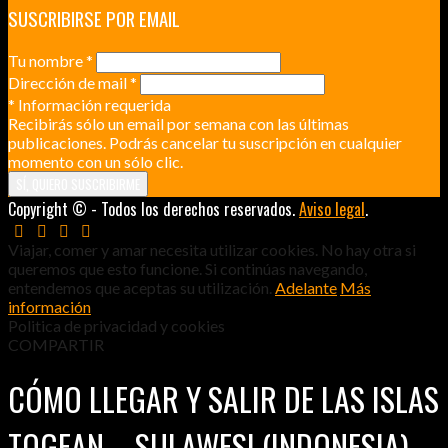
SUSCRIBIRSE POR EMAIL
Tu nombre
*
Dirección de mail
*
*
Información requerida
Recibirás sólo un email por semana con las últimas
publicaciones. Podrás cancelar tu suscripción en cualquier
momento con un sólo clic.
Copyright © - Todos los derechos reservados.
Aviso legal
.
Viajar, comer y amar necesita utilizar cookies. No hay otra si
queremos que esto funcione. Si continúas navegando,
entendemos que aceptas su utilización.
Adelante
Más
información
Politica de privacidad y cookies
COMPARTIR
CÓMO LLEGAR Y SALIR DE LAS ISLAS
TOGEAN – SULAWESI (INDONESIA)