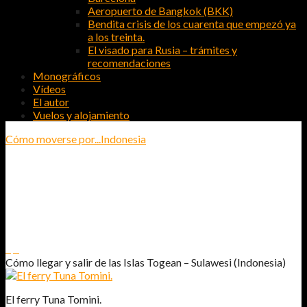
Aeropuerto de Bangkok (BKK)
Bendita crisis de los cuarenta que empezó ya
a los treinta.
El visado para Rusia – trámites y
recomendaciones
Monográficos
Vídeos
El autor
Vuelos y alojamiento
Cómo moverse por...
Indonesia
CÓMO LLEGAR Y SALIR DE LAS ISLAS
TOGEAN – SULAWESI (INDONESIA)
2
0
Cómo llegar y salir de las Islas Togean – Sulawesi (Indonesia)
El ferry Tuna Tomini.