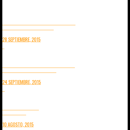
RUTA POR VIETNAM DE SUR A NORTE
UNA VISIÓN RÁPIDA DE LOS LUGARES A VISITAR
28 SEPTIEMBRE, 2015
7
24 DE SEPTIEMBRE: 1 AÑO DESPÚES
12 MESES DE VIAJE SIN PLANES PREESTABLECIDOS
24 SEPTIEMBRE, 2015
8
AEE MAGICAM S70
CONSEJOS PRÁCTICOS
10 AGOSTO, 2015