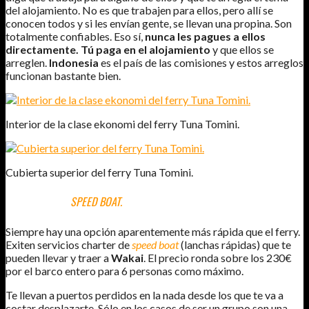
del alojamiento. No es que trabajen para ellos, pero allí se
conocen todos y si les envían gente, se llevan una propina. Son
totalmente confiables. Eso sí,
nunca les pagues a ellos
directamente. Tú paga en el alojamiento
y que ellos se
arreglen.
Indonesia
es el país de las comisiones y estos arreglos
funcionan bastante bien.
Interior de la clase ekonomi del ferry Tuna Tomini.
Cubierta superior del ferry Tuna Tomini.
LA OPCIÓN DEL
SPEED BOAT.
Siempre hay una opción aparentemente más rápida que el ferry.
Exiten servicios charter de
speed boat
(lanchas rápidas) que te
pueden llevar y traer a
Wakai
. El precio ronda sobre los 230€
por el barco entero para 6 personas como máximo.
Te llevan a puertos perdidos en la nada desde los que te va a
costar desplazarte. Sólo en los casos de ser un grupo son una