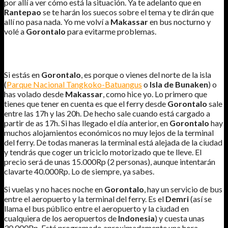
por allí a ver cómo está la situación. Ya te adelanto que en
Rantepao
se te harán los suecos sobre el tema y te dirán que
allí no pasa nada. Yo me volví a
Makassar
en bus nocturno y
volé a
Gorontalo
para evitarme problemas.
CÓMO LLEGAR A LAS ISLAS TOGEAN DESDE GORONTALO.
Si estás en
Gorontalo
, es porque o vienes del norte de la isla
(
Parque Nacional Tangkoko-Batuangus
o
Isla de Bunaken
) o
has volado desde
Makassar
, como hice yo. Lo primero que
tienes que tener en cuenta es que el ferry desde
Gorontalo
sale
entre las 17h y las 20h. De hecho sale cuando está cargado a
partir de as 17h. Si has llegado el día anterior, en
Gorontalo
hay
muchos alojamientos económicos no muy lejos de la terminal
del ferry. De todas maneras la terminal está alejada de la ciudad
y tendrás que coger un triciclo motorizado que te lleve. El
precio será de unas 15.000Rp (2 personas), aunque intentarán
clavarte 40.000Rp. Lo de siempre, ya sabes.
Si vuelas y no haces noche en
Gorontalo
, hay un servicio de bus
entre el aeropuerto y la terminal del ferry. Es el
Demri
(así se
llama el bus público entre el aeropuerto y la ciudad en
cualquiera de los aeropuertos de
Indonesia
) y cuesta unas
30.000Rp. Está programado aproximadamente una hora