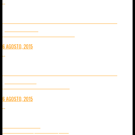
0
EXPERIENCIA DE MEDITACIÓN VIPASANA EN CHIANG MAI
(SEGUNDA PARTE)
CONCIENCIA Y DESCUBRIMIENTO. 16 DÍAS FRENTE A UNO MISMO.
6 AGOSTO, 2015
4
EXPERIENCIA DE MEDITACIÓN VIPASANA EN CHIANG MAI
(PRIMERA PARTE)
16 DÍAS APRENDIENDO MEDITACIÓN EN UN TEMPLO BUDISTA
6 AGOSTO, 2015
4
AEE MAGICAM S70
LA CÁMARA TODO TERRENO QUE HA VENIDO PARA QUEDARSE