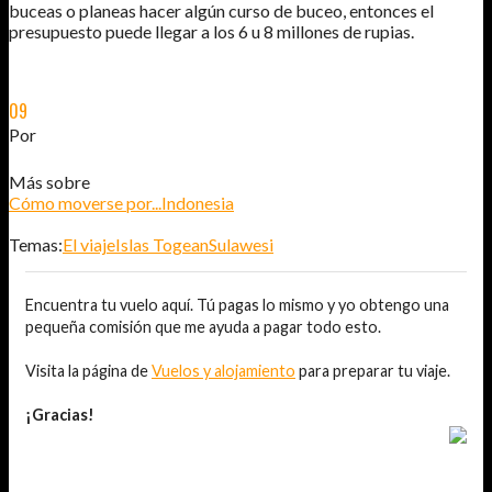
buceas o planeas hacer algún curso de buceo, entonces el
presupuesto puede llegar a los 6 u 8 millones de rupias.
09
FEB
2015
Por
JOSÉ DAVID JURADO (@AITOR_VCA)
Más sobre
Cómo moverse por...
Indonesia
Temas:
El viaje
Islas Togean
Sulawesi
Encuentra tu vuelo aquí. Tú pagas lo mismo y yo obtengo una
pequeña comisión que me ayuda a pagar todo esto.
Visita la página de
Vuelos y alojamiento
para preparar tu viaje.
¡Gracias!
TAMBIÉN TE PUEDE INTERESAR...