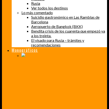
Rusia
Ver todos los destinos
Lo más comentado
Suicidio gastronómico en Las Ramblas de
Barcelona
Aeropuerto de Bangkok (BKK)
Bendita crisis de los cuarenta que empezó ya
a los treinta.
El visado para Rusia – trámites y
recomendaciones
Monográficos
PERDER EL MIEDO A VOLAR
CÓMO SUPERÉ UN MIEDO QUE CADA VEZ MÁS, ESTABA AFECTANDO A MIS VIAJES
BAJA CALIFORNIA SUR
UN VIAJE A TRAVÉS DE LOS COLORES MÁS INTENSOS DE MÉXICO