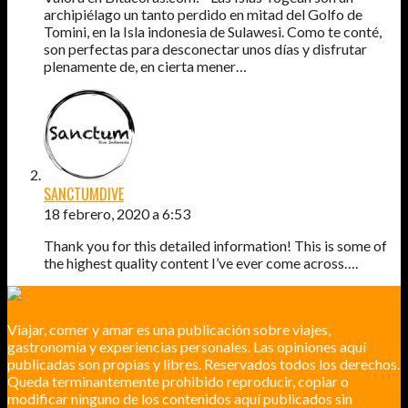
archipiélago un tanto perdido en mitad del Golfo de
Tomini, en la Isla indonesia de Sulawesi. Como te conté,
son perfectas para desconectar unos días y disfrutar
plenamente de, en cierta mener…
SANCTUMDIVE
18 febrero, 2020 a 6:53
Thank you for this detailed information! This is some of
the highest quality content I’ve ever come across….
Viajar, comer y amar es una publicación sobre viajes,
gastronomía y experiencias personales. Las opiniones aquí
publicadas son propias y libres. Reservados todos los derechos.
Queda terminantemente prohibido reproducir, copiar o
modificar ninguno de los contenidos aquí publicados sin