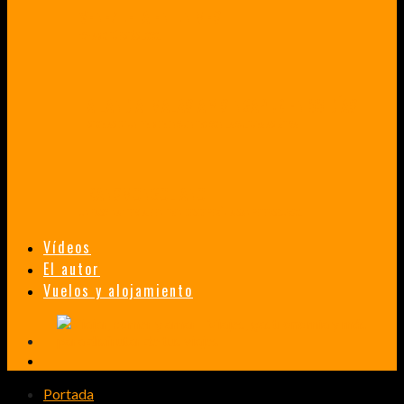
VENEZUELA EN UN MES
¡CHAMO TÚ ESTÁS LOCO!
TAILANDIA, MALASIA Y SINGAPUR EN 33 DÍAS
HISTORIAS DE UN PRIMER ENCUENTRO CON LA CULTURA ASIÁTICA
TRANSMONGOLIANO
UN FASCINANTE VIAJE EN TREN DESDE PEKÍN A SAN PETERSBURGO.
Vídeos
El autor
Vuelos y alojamiento
Portada