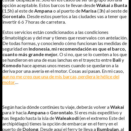
opción aceptable. Estos barcos te llevan desde
Wakai
a
Bunta
(1,5h) al este de
Ampana
o al puerto de
Marisa
(3h) al oeste de
Gorontalo
. Desde estos puertos a las ciudades vas a tener que
invertir 6 ó 7 horas de carretera.
Estos servicios están condicionados a las condiciones
climatológicas y del mar y tienes que reservalos con antelación.
De todas formas, y conociendo cómo funcionan las medidas de
seguridad en
Indonesia
,
mi recomendación es que el barco,
cuanto más grande mejor.
O si no, que se lo cuenten a los que
se hundieron en una de esas lanchas en el trayecto entre
Bali
y
Komodo
hace apenas unos meses cuando se quedaron a la
deriva por una avería en el motor. Cosas así pasan. En mi caso,
aun no me creo que una de mis barcas, perdiera le hélice del
motor
…
CÓMO SALIR DE LAS ISLAS TOGEAN.
Según hacia dónde continúes tu viaje, deberás volver a
Wakai
para ir hacia
Ampana
o
Gorontalo
. Si eres más expeditivo y
has llegado hasta la isla de
Waleakodi
(en el extremo Este del
archipiélago) tienes la opción de embarcar en el ferry en el
puerto de
Dolong
. Desde aquí el ferry te lleva a
Bumbulan
, al