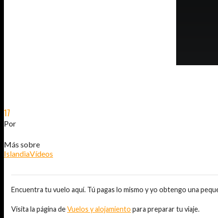
17
SEP
2013
Por
JOSÉ DAVID JURADO (@AITOR_VCA)
Más sobre
Islandia
Vídeos
Encuentra tu vuelo aquí. Tú pagas lo mismo y yo obtengo una pequ
Visita la página de
Vuelos y alojamiento
para preparar tu viaje.