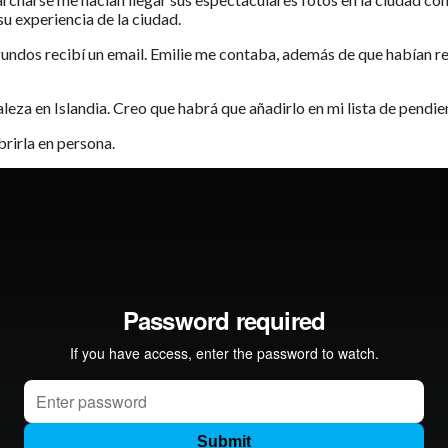
u experiencia de la ciudad.
egundos recibí un email. Emilie me contaba, además de que habían
leza en Islandia. Creo que habrá que añadirlo en mi lista de pendi
brirla en persona.