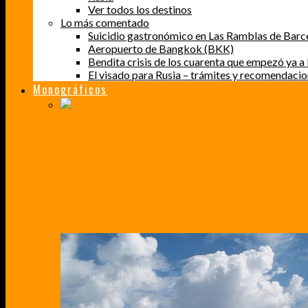
Ver todos los destinos
Lo más comentado
Suicidio gastronómico en Las Ramblas de Barc
Aeropuerto de Bangkok (BKK)
Bendita crisis de los cuarenta que empezó ya a l
El visado para Rusia – trámites y recomendaci
Monográficos
PERDER EL MIEDO A VOLAR
CÓMO SUPERÉ UN MIEDO QUE CADA VEZ MÁS, ESTABA AFECTANDO A MIS VIAJES
BAJA CALIFORNIA SUR
UN VIAJE A TRAVÉS DE LOS COLORES MÁS INTENSOS DE MÉXICO