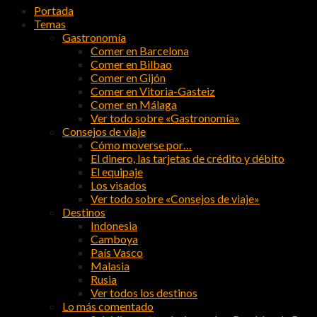
Portada
Temas
Gastronomía
Comer en Barcelona
Comer en Bilbao
Comer en Gijón
Comer en Vitoria-Gasteiz
Comer en Málaga
Ver todo sobre «Gastronomía»
Consejos de viaje
Cómo moverse por…
El dinero, las tarjetas de crédito y débito
El equipaje
Los visados
Ver todo sobre «Consejos de viaje»
Destinos
Indonesia
Camboya
País Vasco
Malasia
Rusia
Ver todos los destinos
Lo más comentado