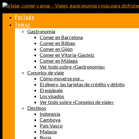
Portada
Temas
Gastronomía
Comer en Barcelona
Comer en Bilbao
Comer en Gijón
Comer en Vitoria-Gasteiz
Comer en Málaga
Ver todo sobre «Gastronomía»
Consejos de viaje
Cómo moverse por…
El dinero, las tarjetas de crédito y débito
El equipaje
Los visados
Ver todo sobre «Consejos de viaje»
Destinos
Indonesia
Camboya
País Vasco
Malasia
Rusia