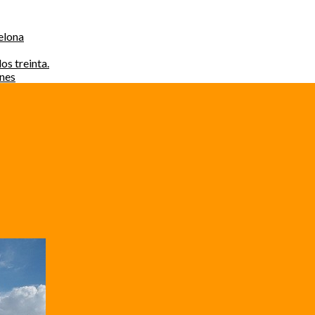
elona
os treinta.
ones