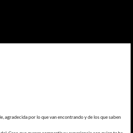
le, agradecida por lo que van encontrando y de los que saben
ndal. Creo que querer compartir su experiencia con quien te ha