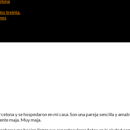
elona
os treinta.
ones
 Y EMILIE (VÍDEO)
rcelona y se hospedaron en mi casa. Son una pareja sencilla y amab
gente maja. Muy maja.
archarse me hacían llegar sus espectaculares fotos en la ciudad co