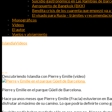
Suicidio gastronómico en Las Ramblas de Barc
Aeropuerto de Bangkok (BKK)
Bendita crisis de los cuarenta que empezó ya a l
El visado para Rusia – trámites y recomendaci
Monográficos
Vídeos
El autor
Vuelos y alojamiento
Islandia
Vídeos
DESCUBRIENDO ISLANDIA CON PIERRE
0
0
Descubriendo Islandia con Pierre y Emilie (vídeo)
Pierre y Emilie en el parque Güell de Barcelona.
Hace ya unos meses que Pierre y Emilie (Fracia) estuvieron en Ba
disfrutar al máximo de su camino. Lo que podría definirte como 
Su visita podía haber quedado sólo en eso, pero no. Al poco de m