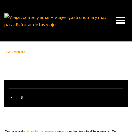
TAILANDIA
DIARIO DE VIAJE: TAILANDIA 5 (Y
SINGAPUR)
2
0
DÍAS 26, 27 Y 28
Dejo atrás
Kuala Lumpur
para volar hacia
Singapur
. En