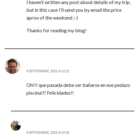
I haven’t written any post about details of my trip,
but in this case I’ll send you by email the price
aprox of the weekend ;-)
Thanks for reading my blog!
QUIQUE
8 SEPTIEMBRE, 2011 A 12:21
Oh!!! que pasada debe ser bañarse en ese pedazo
piscina!!! Felicidades!!
JD (@AITOR_VCA)
8 SEPTIEMBRE, 2011 A 19:01