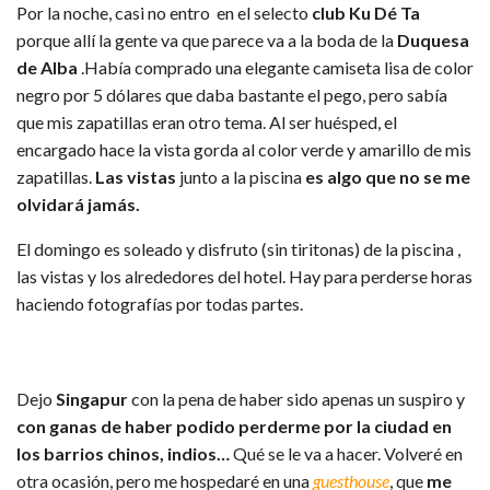
Por la noche, casi no entro en el selecto
club
Ku Dé Ta
porque allí la gente va que parece va a la boda de la
Duquesa
de Alba
.Había comprado una elegante camiseta lisa de color
negro por 5 dólares que daba bastante el pego, pero sabía
que mis zapatillas eran otro tema. Al ser huésped, el
encargado hace la vista gorda al color verde y amarillo
de mis
zapatillas.
Las vistas
junto a la piscina
es algo que no se me
olvidará jamás.
El domingo es soleado y disfruto (sin tiritonas) de la piscina ,
las vistas y los alrededores del hotel. Hay para perderse horas
haciendo fotografías por todas partes.
DÍAS 29, 30, 31 Y 32
Dejo
Singapur
con la pena de haber sido apenas un suspiro y
con ganas de haber podido perderme por la ciudad en
los barrios chinos, indios…
Qué se le va a hacer. Volveré en
otra ocasión, pero me hospedaré en una
guesthouse
, que
me