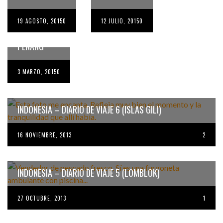
AÑO NUEVO
CHINO EN
19 AGOSTO, 2015
SINGAPUR,
0
12 JULIO, 2015
0
MELAKA Y
PENANG
3 MARZO, 2015
0
INDONESIA – DIARIO DE VIAJE 6 (ISLAS GILI)
16 NOVIEMBRE, 2013
2
INDONESIA – DIARIO DE VIAJE 5 (LOMBLOK)
INDONESIA –
27 OCTUBRE, 2013
DIARIO DE
1
VIAJE 4