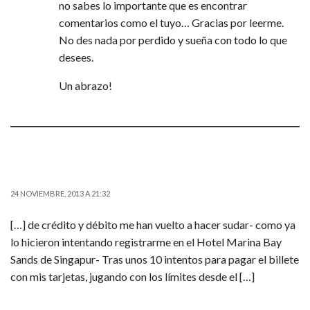
no sabes lo importante que es encontrar
comentarios como el tuyo… Gracias por leerme.
No des nada por perdido y sueña con todo lo que
desees.
Un abrazo!
INDONESIA – DIARIO DE VIAJE 7 (YAKARTA Y FINAL) | VIAJAR, COMER Y AMAR –
BLOG DE VIAJES, GASTRONOMÍA Y MÁS PARA DISFRUTAR DE TUS VIAJES
24 NOVIEMBRE, 2013 A 21:32
[…] de crédito y débito me han vuelto a hacer sudar- como ya
lo hicieron intentando registrarme en el Hotel Marina Bay
Sands de Singapur- Tras unos 10 intentos para pagar el billete
con mis tarjetas, jugando con los límites desde el […]