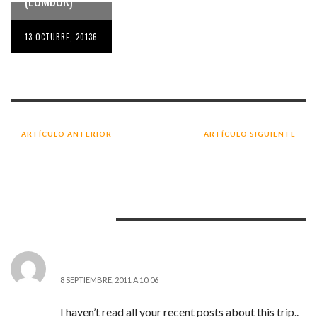
(LOMBOK)
13 OCTUBRE, 2013
6
ARTÍCULO ANTERIOR
ARTÍCULO SIGUIENTE
DIARIO DE VIAJE: TAILANDIA 4 (Y
VUELO DE BARCELONA A BANGKOK
MALAYSIA)
11
COMENTARIOS
CARLA
8 SEPTIEMBRE, 2011 A 10:06
I haven’t read all your recent posts about this trip..