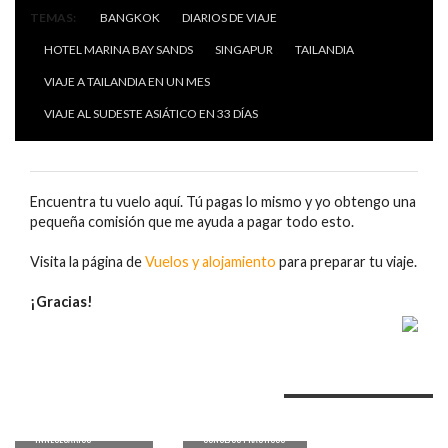
TEMAS:
BANGKOK
DIARIOS DE VIAJE
HOTEL MARINA BAY SANDS
SINGAPUR
TAILANDIA
VIAJE A TAILANDIA EN UN MES
VIAJE AL SUDESTE ASIÁTICO EN 33 DÍAS
Encuentra tu vuelo aquí. Tú pagas lo mismo y yo obtengo una
pequeña comisión que me ayuda a pagar todo esto.
CÓMO IR
DEL
Visita la página de
Vuelos y alojamiento
para preparar tu viaje.
AEROPUERT
EL TEMPLO DE
O DE DON
¡Gracias!
ERAWAN
MUANG DE
SHRIN Y EL
BANGKOK
ATENTADO DE
AL CENTRO
TAMBIÉN TE PUEDE INTERESAR...
BANGKOK
DE LA
CURIOSIDAD
CIUDAD
CUATRO PENSAMIENTOS
ES SOBRE EL
INNECESARIOS
CONSEJOS PRACTICOS