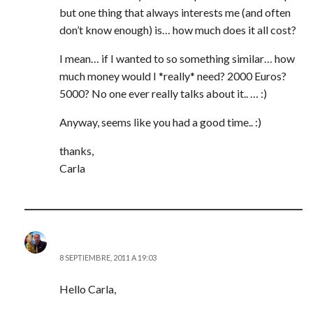
but one thing that always interests me (and often
don’t know enough) is… how much does it all cost?
I mean… if I wanted to so something similar… how
much money would I *really* need? 2000 Euros?
5000? No one ever really talks about it.. … :)
Anyway, seems like you had a good time.. :)
thanks,
Carla
JD (@AITOR_VCA)
8 SEPTIEMBRE, 2011 A 19:03
Hello Carla,