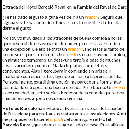
Entrada del Hotel Barceló Raval, en la Rambla del Raval de Barce
¿Te has dado el gusto alguna vez de ir a un
brunch
? Seguro que
alguna vez te ha apetecido. Pues eso es lo que hice el otro día:
darme el gusto.
No soy yo muy dado a los atracones de buena comida a horas
que no son ni de desayunar ni de comer, pero esta vez ha sido
una excepción. De eso se trata un
brunch
. Si no estás al tanto de
lo que se es, pues te cuento. Un
brunch
es una desayuno-comida,
un almuerzo temprano, un desayuno tardío a base de muchas
cosas variadas o picoteo. Nada de platos completos y
contundentes. Algo ligero, para ir comiendo sin prisa e ir
charlando con quien estés, leyendo un libro o la prensa del día.
Personalmente, esta última opción me parece una forma muy
absurda de estropear una buena comida. Pero bueno. Un
brunch
es en realidad, un acto social alrededor de la comida que sabes
cuando empieza, pero no cuando termina.
Hoteles Barceló
ha invitado a diversas personas de la ciudad
de Barcelona para probar sus restaurantes e instalaciones. A mí
me propusieron hacer el
brunch
del domingo en el
Hotel
Barceló Raval
, que además tengo al lado de casa. Pues allí que