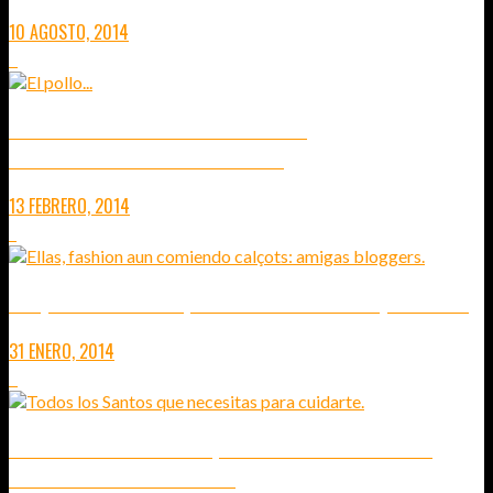
10 AGOSTO, 2014
3
RESTAURANTE LOS CARACOLES O VIVIR
GASTRONÓMICAMENTE DEL CUENTO
13 FEBRERO, 2014
7
CALÇOTADA & TWEETS, RESTAURANT CAN BESA (MONTSENY)
31 ENERO, 2014
6
CAELUM BARCELONA: MIRA, ENTRA Y DATE EL GUSTO DE
COMERTE UN TROZO DE CIELO