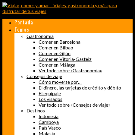
Portada
Temas
Gastronomía
Comer en Barcelona
Comer en Bilbao
Comer en Gijón
Comer en Vitoria-Gasteiz
Comer en Málaga
Ver todo sobre «Gastronomía»
Consejos de viaje
Cómo moverse por…
El dinero, las tarjetas de crédito y débito
El equipaje
Los visados
Ver todo sobre «Consejos de viaje»
Destinos
Indonesia
Camboya
País Vasco
Malasia