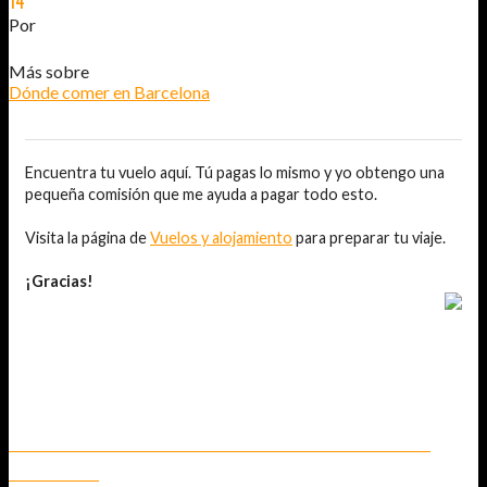
14
JUN
2014
Por
JOSÉ DAVID JURADO (@AITOR_VCA)
Más sobre
Dónde comer en Barcelona
Encuentra tu vuelo aquí. Tú pagas lo mismo y yo obtengo una
pequeña comisión que me ayuda a pagar todo esto.
Visita la página de
Vuelos y alojamiento
para preparar tu viaje.
¡Gracias!
TAMBIÉN TE PUEDE INTERESAR...
BRUNCH EN EL RESTAURANTE AROLA DEL HOTEL ARTS –
BARCELONA