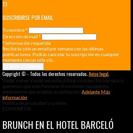
23
SUSCRIBIRSE POR EMAIL
Tu nombre
*
Dirección de mail
*
*
Información requerida
Recibirás sólo un email por semana con las últimas
publicaciones. Podrás cancelar tu suscripción en cualquier
momento con un sólo clic.
Copyright © - Todos los derechos reservados.
Aviso legal
.
Viajar, comer y amar necesita utilizar cookies. No hay otra si
queremos que esto funcione. Si continúas navegando,
entendemos que aceptas su utilización.
Adelante
Más
información
Politica de privacidad y cookies
COMPARTIR
BRUNCH EN EL HOTEL BARCELÓ