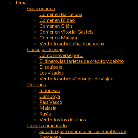
Temas
Gastronomía
Comer en Barcelona
Comer en Bilbao
Comer en Gijón
Comer en Vitoria-Gasteiz
Comer en Málaga
Ver todo sobre «Gastronomía»
Consejos de viaje
Cómo moverse por…
El dinero, las tarjetas de crédito y débito
El equipaje
Los visados
Ver todo sobre «Consejos de viaje»
Destinos
Indonesia
Camboya
País Vasco
Malasia
Rusia
Ver todos los destinos
Lo más comentado
Suicidio gastronómico en Las Ramblas de
Barcelona