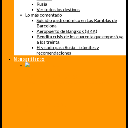
Rusia
Ver todos los destinos
Lo más comentado
Suicidio gastronómico en Las Ramblas de
Barcelona
Aeropuerto de Bangkok (BKK)
Bendita crisis de los cuarenta que empezó ya
a los treinta.
El visado para Rusia – trámites y
recomendaciones
Monográficos
PERDER EL MIEDO A VOLAR
CÓMO SUPERÉ UN MIEDO QUE CADA VEZ MÁS, ESTABA AFECTANDO A MIS VIAJES
BAJA CALIFORNIA SUR
UN VIAJE A TRAVÉS DE LOS COLORES MÁS INTENSOS DE MÉXICO