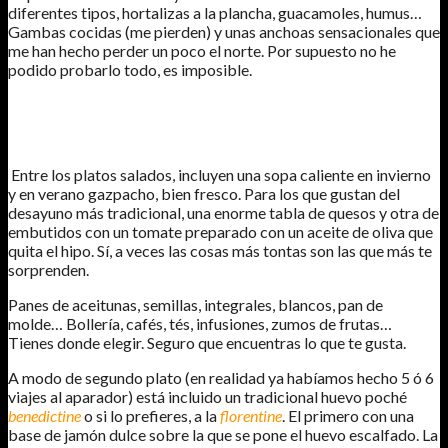
diferentes tipos, hortalizas a la plancha, guacamoles, humus…
Gambas cocidas (me pierden) y unas anchoas sensacionales que
me han hecho perder un poco el norte. Por supuesto no he
podido probarlo todo, es imposible.
Entre los platos salados, incluyen una sopa caliente en invierno
y en verano gazpacho, bien fresco. Para los que gustan del
desayuno más tradicional, una enorme tabla de quesos y otra de
embutidos con un tomate preparado con un aceite de oliva que
quita el hipo. Sí, a veces las cosas más tontas son las que más te
sorprenden.
Panes de aceitunas, semillas, integrales, blancos, pan de
molde… Bollería, cafés, tés, infusiones, zumos de frutas…
Tienes donde elegir. Seguro que encuentras lo que te gusta.
A modo de segundo plato (en realidad ya habíamos hecho 5 ó 6
viajes al aparador) está incluido un tradicional huevo poché
benedictine
o si lo prefieres, a la
florentine
. El primero con una
base de jamón dulce sobre la que se pone el huevo escalfado. La