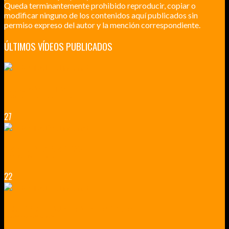
Queda terminantemente prohibido reproducir, copiar o
modificar ninguno de los contenidos aquí publicados sin
permiso expreso del autor y la mención correspondiente.
ÚLTIMOS VÍDEOS PUBLICADOS
LILLE CIUDAD ARTÍSTICA
CUATRO VISITAS QUE TIENES QUE HACER EN LILLE EN 2015
27
VERSALLES Y SUS ALREDEDORES
DICEN QUE MUCHO MÁS QUE UN CASTILLO
22
RENNES Y ANGERS CIUDADES DE MADERA Y PIEDRA
UNA ESCAPADA POR LA CAPITAL BORGOÑA