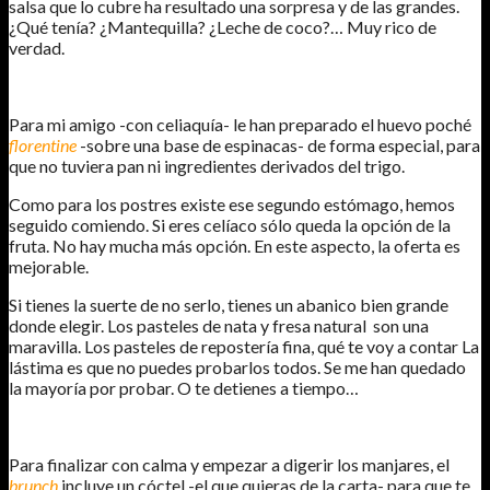
salsa que lo cubre ha resultado una sorpresa y de las grandes.
¿Qué tenía? ¿Mantequilla? ¿Leche de coco?… Muy rico de
verdad.
Para mi amigo -con celiaquía- le han preparado el huevo poché
florentine
-sobre una base de espinacas- de forma especial, para
que no tuviera pan ni ingredientes derivados del trigo.
Como para los postres existe ese segundo estómago, hemos
seguido comiendo. Si eres celíaco sólo queda la opción de la
fruta. No hay mucha más opción. En este aspecto, la oferta es
mejorable.
Si tienes la suerte de no serlo, tienes un abanico bien grande
donde elegir. Los pasteles de nata y fresa natural son una
maravilla. Los pasteles de repostería fina, qué te voy a contar La
lástima es que no puedes probarlos todos. Se me han quedado
la mayoría por probar. O te detienes a tiempo…
Para finalizar con calma y empezar a digerir los manjares, el
brunch
incluye un cóctel -el que quieras de la carta- para que te