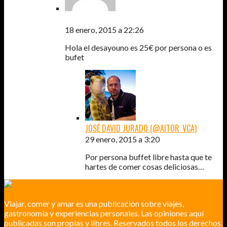
PATRICIO TORRES
18 enero, 2015 a 22:26
Hola el desayouno es 25€ por persona o es
bufet
JOSÉ DAVID JURADO (@AITOR_VCA)
29 enero, 2015 a 3:20
Por persona buffet libre hasta que te
hartes de comer cosas deliciosas…
Viajar, comer y amar es una publicación sobre viajes,
gastronomía y experiencias personales. Las opiniones aquí
publicadas son propias y libres. Reservados todos los derechos.