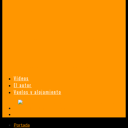
VENEZUELA EN UN MES
¡CHAMO TÚ ESTÁS LOCO!
TAILANDIA, MALASIA Y SINGAPUR EN 33 DÍAS
HISTORIAS DE UN PRIMER ENCUENTRO CON LA CULTURA ASIÁTICA
TRANSMONGOLIANO
UN FASCINANTE VIAJE EN TREN DESDE PEKÍN A SAN PETERSBURGO.
Vídeos
El autor
Vuelos y alojamiento
Portada