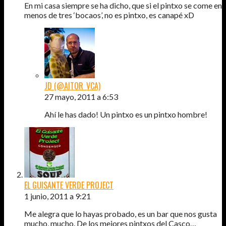
En mi casa siempre se ha dicho, que si el pintxo se come en
menos de tres ‘bocaos’, no es pintxo, es canapé xD
JD (@AITOR_VCA)
27 mayo, 2011 a 6:53
Ahí le has dado! Un pintxo es un pintxo hombre!
EL GUISANTE VERDE PROJECT
1 junio, 2011 a 9:21
Me alegra que lo hayas probado, es un bar que nos gusta
mucho, mucho. De los mejores pintxos del Casco…