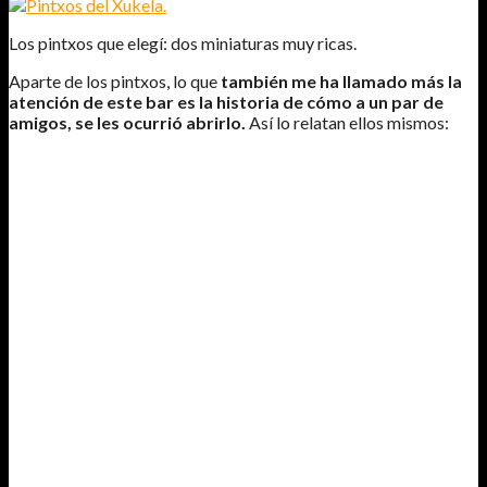
Los pintxos que elegí: dos miniaturas muy ricas.
Aparte de los pintxos, lo que
también me ha llamado más la
atención de este bar es la historia de cómo a un par de
amigos, se les ocurrió abrirlo.
Así lo relatan ellos mismos:
HACE VEINTE AÑOS
, ALLÁ POR LA NOCHE DE LOS
TIEMPOS, UNA PAREJA DE GARRIDOS MOZOS TORCÍAN
BOTAS POR EL HISTÓRICO EMPEDRADO DEL CASCO VIEJO
DE BILBAO, QUE ERA ENTONCES VILLA DECADENTE,
REFUGIO DE CORSARIOS, CAMPAMENTO DE BÁRBAROS Y
PARAÍSO DE USUREROS; O SEA, NADA QUE VER CON LA
ACTUAL.
NUESTROS
DOS TUERCEBOTAS ERAN MÁS O MENOS
FELICES E INDOCUMENTADOS
. SUS NECESIDADES ERAN
SIMPLES. SE ALIMENTABAN EXCLUSIVAMENTE DE
SARDINAS VIEJAS, TACOS DE BACALAO A MEDIO DESALAR
Y GILDAS CADUCADAS; BEBÍAN INFECTO VINO DE AÑO