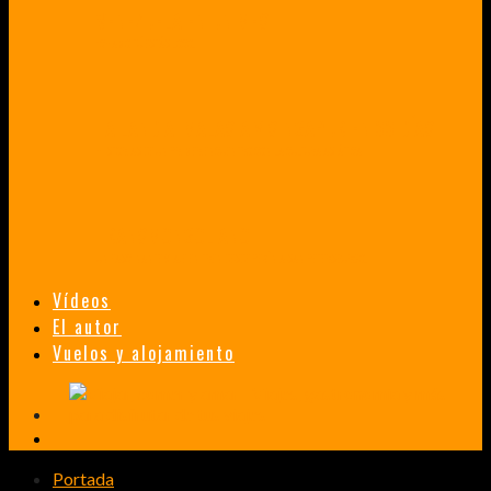
VENEZUELA EN UN MES
¡CHAMO TÚ ESTÁS LOCO!
TAILANDIA, MALASIA Y SINGAPUR EN 33 DÍAS
HISTORIAS DE UN PRIMER ENCUENTRO CON LA CULTURA ASIÁTICA
TRANSMONGOLIANO
UN FASCINANTE VIAJE EN TREN DESDE PEKÍN A SAN PETERSBURGO.
Vídeos
El autor
Vuelos y alojamiento
Portada