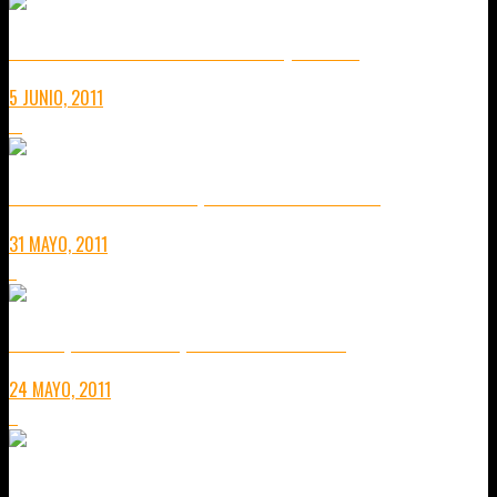
DÓNDE COMER PINTXOS EN BILBAO (4 Y FINAL)
5 JUNIO, 2011
11
RESTAURANTE BASCOOK, LICENCIA PARA ALIÑAR
31 MAYO, 2011
7
BILBAO, MUCHO MÁS QUE UN BUEN PINTXO.
24 MAYO, 2011
6
DÓNDE COMER PINTXOS EN BILBAO (2)