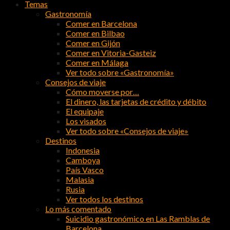
Temas
Gastronomía
Comer en Barcelona
Comer en Bilbao
Comer en Gijón
Comer en Vitoria-Gasteiz
Comer en Málaga
Ver todo sobre «Gastronomía»
Consejos de viaje
Cómo moverse por…
El dinero, las tarjetas de crédito y débito
El equipaje
Los visados
Ver todo sobre «Consejos de viaje»
Destinos
Indonesia
Camboya
País Vasco
Malasia
Rusia
Ver todos los destinos
Lo más comentado
Suicidio gastronómico en Las Ramblas de
Barcelona