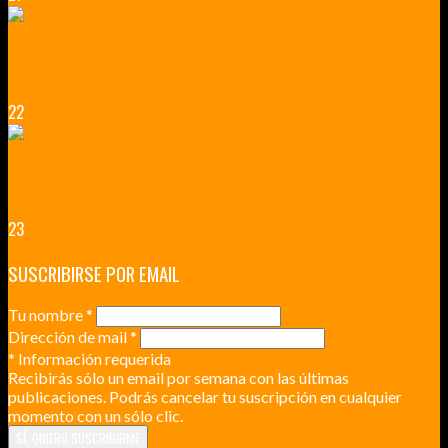
VERSALLES Y SUS ALREDEDORES
DICEN QUE MUCHO MÁS QUE UN CASTILLO
22
RENNES Y ANGERS CIUDADES DE MADERA Y PIEDRA
UNA ESCAPADA POR LA CAPITAL BORGOÑA
23
SUSCRIBIRSE POR EMAIL
Tu nombre
*
Dirección de mail
*
*
Información requerida
Recibirás sólo un email por semana con las últimas
publicaciones. Podrás cancelar tu suscripción en cualquier
momento con un sólo clic.