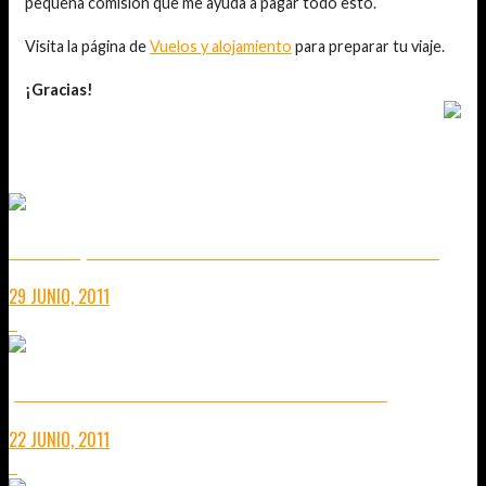
pequeña comisión que me ayuda a pagar todo esto.
Visita la página de
Vuelos y alojamiento
para preparar tu viaje.
¡Gracias!
TAMBIÉN TE PUEDE INTERESAR...
ZUBI ZURI, EL ÚNICO PUENTE DEL MUNDO CON ALFOMBRA
29 JUNIO, 2011
9
¡NO ME HABÉIS COMIDO NADA LA HOSTIA BENDITA!
22 JUNIO, 2011
6