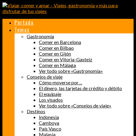
Portada
Temas
Gastronomía
Comer en Barcelona
Comer en Bilbao
Comer en Gijón
Comer en Vitoria-Gasteiz
Comer en Málaga
Ver todo sobre «Gastronomía»
Consejos de viaje
Cómo moverse por…
El dinero, las tarjetas de crédito y débito
El equipaje
Los visados
Ver todo sobre «Consejos de viaje»
Destinos
Indonesia
Camboya
País Vasco
Malasia