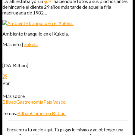
…y allí estaba yo, un
guiri
haciéndole fotos a sus pinchos antes
de hincarle el diente 29 años más tarde de aquella fría
madrugada de 1982…
Ambiente tranquilo en el Xukela.
Más info |
xukela
[OA-Bilbao]
23
MAY
2011
Por
JOSÉ DAVID JURADO (@AITOR_VCA)
Más sobre
Bilbao
Gastronomía
País Vasco
Temas:
Bilbao
Comer en Bilbao
Encuentra tu vuelo aquí. Tú pagas lo mismo y yo obtengo una