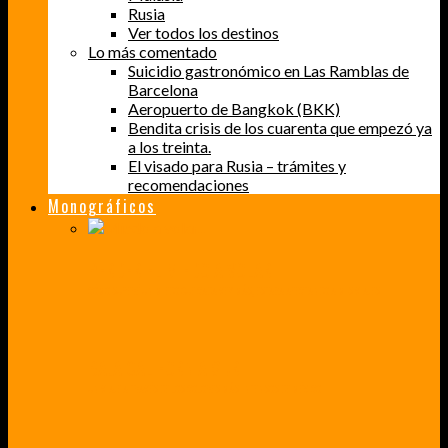
Rusia
Ver todos los destinos
Lo más comentado
Suicidio gastronómico en Las Ramblas de
Barcelona
Aeropuerto de Bangkok (BKK)
Bendita crisis de los cuarenta que empezó ya
a los treinta.
El visado para Rusia – trámites y
recomendaciones
Monográficos
PERDER EL MIEDO A VOLAR
CÓMO SUPERÉ UN MIEDO QUE CADA VEZ MÁS, ESTABA AFECTANDO A MIS VIAJES
BAJA CALIFORNIA SUR
UN VIAJE A TRAVÉS DE LOS COLORES MÁS INTENSOS DE MÉXICO