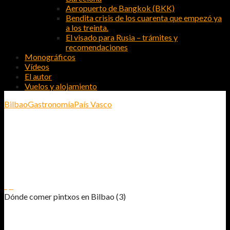
Aeropuerto de Bangkok (BKK)
Bendita crisis de los cuarenta que empezó ya
a los treinta.
El visado para Rusia – trámites y
recomendaciones
Monográficos
Vídeos
El autor
Vuelos y alojamiento
Bilbao
Gastronomía
País Vasco
DÓNDE COMER PINTXOS EN BILBAO
(3)
1
0
Dónde comer pintxos en Bilbao (3)
BAR XUKELA