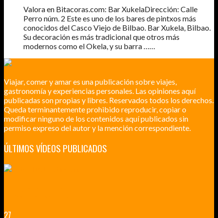
Valora en Bitacoras.com: Bar XukelaDirección: Calle
Perro núm. 2 Este es uno de los bares de pintxos más
conocidos del Casco Viejo de Bilbao. Bar Xukela, Bilbao.
Su decoración es más tradicional que otros más
modernos como el Okela, y su barra ……
Viajar, comer y amar es una publicación sobre viajes,
gastronomía y experiencias personales. Las opiniones aquí
publicadas son propias y libres. Reservados todos los derechos.
Queda terminantemente prohibido reproducir, copiar o
modificar ninguno de los contenidos aquí publicados sin
permiso expreso del autor y la mención correspondiente.
ÚLTIMOS VÍDEOS PUBLICADOS
LILLE CIUDAD ARTÍSTICA
CUATRO VISITAS QUE TIENES QUE HACER EN LILLE EN 2015
27