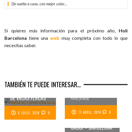
De vuelta a casa, con mejor color…
Si quieres más información para el próximo año,
Holi
Barcelona
tiene una
web
muy completa con todo lo que
necesitas saber.
GINSHOW
4º FESTIVAL HOLI
BARCELONA 2014 –
BARCELONA 2014
TAMBIÉN TE PUEDE INTERESAR...
POSTUREO CON
CLASE EN TIEMPOS
HAY QUE VERLO PARA
HACERSE UNA IDEA DE LO QUE
DE VACAS FLACAS
PASÓ (VÍDEO)
NITS MÀGIQUES EN
17 ABRIL, 2014
0
6 JULIO, 2014
0
LA CASA BATLLÓ DE
GAUDÍ – BARCELONA