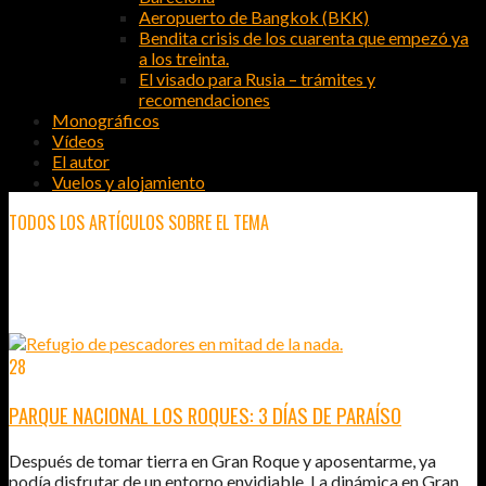
Aeropuerto de Bangkok (BKK)
Bendita crisis de los cuarenta que empezó ya
a los treinta.
El visado para Rusia – trámites y
recomendaciones
Monográficos
Vídeos
El autor
Vuelos y alojamiento
TODOS LOS ARTÍCULOS SOBRE EL TEMA
GRAN ROQUE
28
MAY
2011
PARQUE NACIONAL LOS ROQUES: 3 DÍAS DE PARAÍSO
Después de tomar tierra en Gran Roque y aposentarme, ya
podía disfrutar de un entorno envidiable. La dinámica en Gran