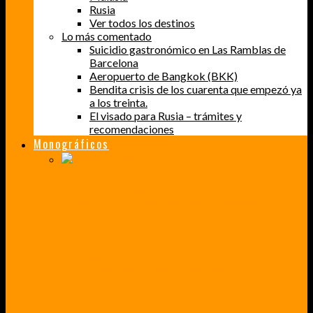
Rusia
Ver todos los destinos
Lo más comentado
Suicidio gastronómico en Las Ramblas de
Barcelona
Aeropuerto de Bangkok (BKK)
Bendita crisis de los cuarenta que empezó ya
a los treinta.
El visado para Rusia – trámites y
recomendaciones
Monográficos
PERDER EL MIEDO A VOLAR
CÓMO SUPERÉ UN MIEDO QUE CADA VEZ MÁS, ESTABA AFECTANDO A MIS VIAJES
BAJA CALIFORNIA SUR
UN VIAJE A TRAVÉS DE LOS COLORES MÁS INTENSOS DE MÉXICO