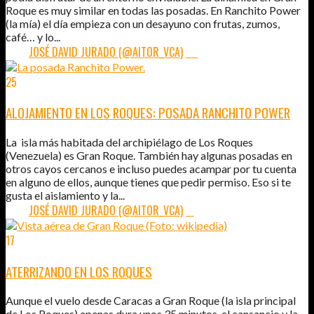
Roque es muy similar en todas las posadas. En Ranchito Power
(la mía) el día empieza con un desayuno con frutas, zumos,
café… y lo...
POR:
JOSÉ DAVID JURADO (@AITOR_VCA)
30
25
ABR
2011
ALOJAMIENTO EN LOS ROQUES: POSADA RANCHITO POWER
La isla más habitada del archipiélago de Los Roques
(Venezuela) es Gran Roque. También hay algunas posadas en
otros cayos cercanos e incluso puedes acampar por tu cuenta
en alguno de ellos, aunque tienes que pedir permiso. Eso si te
gusta el aislamiento y la...
POR:
JOSÉ DAVID JURADO (@AITOR_VCA)
11
17
ABR
2011
ATERRIZANDO EN LOS ROQUES
Aunque el vuelo desde Caracas a Gran Roque (la isla principal
de Los Roques) apenas dura unos 35 minutos, el cansancio y la