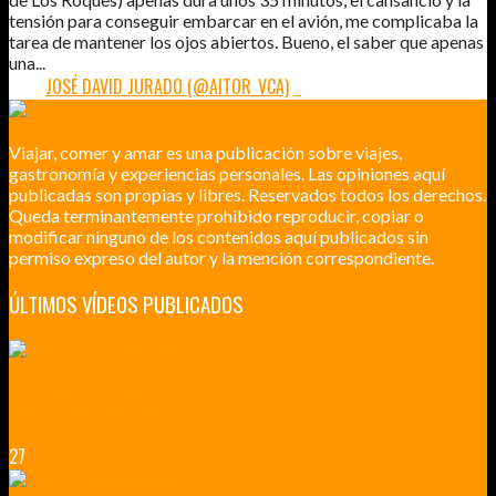
tensión para conseguir embarcar en el avión, me complicaba la
tarea de mantener los ojos abiertos. Bueno, el saber que apenas
una...
POR:
JOSÉ DAVID JURADO (@AITOR_VCA)
7
Viajar, comer y amar es una publicación sobre viajes,
gastronomía y experiencias personales. Las opiniones aquí
publicadas son propias y libres. Reservados todos los derechos.
Queda terminantemente prohibido reproducir, copiar o
modificar ninguno de los contenidos aquí publicados sin
permiso expreso del autor y la mención correspondiente.
ÚLTIMOS VÍDEOS PUBLICADOS
LILLE CIUDAD ARTÍSTICA
CUATRO VISITAS QUE TIENES QUE HACER EN LILLE EN 2015
27