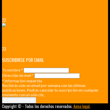
VERSALLES Y SUS ALREDEDORES
DICEN QUE MUCHO MÁS QUE UN CASTILLO
22
RENNES Y ANGERS CIUDADES DE MADERA Y PIEDRA
UNA ESCAPADA POR LA CAPITAL BORGOÑA
23
SUSCRIBIRSE POR EMAIL
Tu nombre
*
Dirección de mail
*
*
Información requerida
Recibirás sólo un email por semana con las últimas
publicaciones. Podrás cancelar tu suscripción en cualquier
momento con un sólo clic.
Copyright © - Todos los derechos reservados.
Aviso legal
.