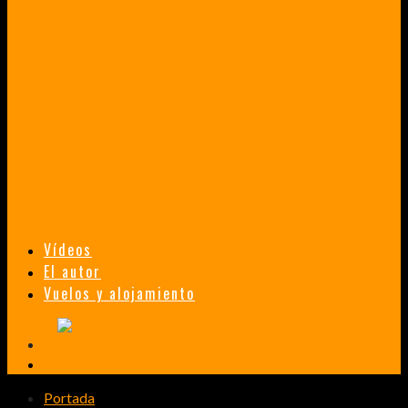
VENEZUELA EN UN MES
¡CHAMO TÚ ESTÁS LOCO!
TAILANDIA, MALASIA Y SINGAPUR EN 33 DÍAS
HISTORIAS DE UN PRIMER ENCUENTRO CON LA CULTURA ASIÁTICA
TRANSMONGOLIANO
UN FASCINANTE VIAJE EN TREN DESDE PEKÍN A SAN PETERSBURGO.
Vídeos
El autor
Vuelos y alojamiento
Portada