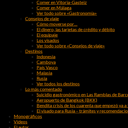
Comer en Vitoria-Gasteiz
Comer en Málaga
Ver todo sobre «Gastronomía»
Consejos de viaje
Cómo moverse por…
El dinero, las tarjetas de crédito y débito
El equipaje
Los visados
Ver todo sobre «Consejos de viaje»
Destinos
Indonesia
Camboya
País Vasco
Malasia
Rusia
Ver todos los destinos
Lo más comentado
Suicidio gastronómico en Las Ramblas de Barc
Aeropuerto de Bangkok (BKK)
Bendita crisis de los cuarenta que empezó ya a l
El visado para Rusia – trámites y recomendaci
Monográficos
Vídeos
El autor