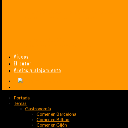
TAILANDIA, MALASIA Y SINGAPUR EN 33 DÍAS
HISTORIAS DE UN PRIMER ENCUENTRO CON LA CULTURA ASIÁTICA
TRANSMONGOLIANO
UN FASCINANTE VIAJE EN TREN DESDE PEKÍN A SAN PETERSBURGO.
Vídeos
El autor
Vuelos y alojamiento
Portada
Temas
Gastronomía
Comer en Barcelona
Comer en Bilbao
Comer en Gijón