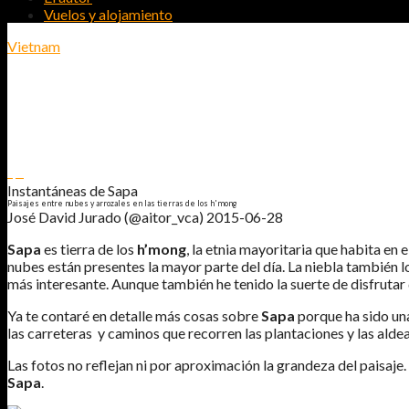
Vuelos y alojamiento
Vietnam
INSTANTÁNEAS DE SAPA
PAISAJES ENTRE NUBES Y ARROZALES EN LAS TIERRAS DE LOS H'MO
1
0
Instantáneas de Sapa
Paisajes entre nubes y arrozales en las tierras de los h'mong
José David Jurado (@aitor_vca)
2015-06-28
Sapa
es tierra de los
h’mong
, la etnia mayoritaria que habita en 
nubes están presentes la mayor parte del día. La niebla también lo
más interesante. Aunque también he tenido la suerte de disfrutar 
Ya te contaré en detalle más cosas sobre
Sapa
porque ha sido una
las carreteras y caminos que recorren las plantaciones y las alde
Las fotos no reflejan ni por aproximación la grandeza del paisaje.
Sapa
.