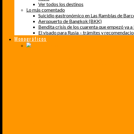
Ver todos los destinos
Lo más comentado
Suicidio gastronómico en Las Ramblas de Barc
Aeropuerto de Bangkok (BKK)
Bendita crisis de los cuarenta que empezó ya a l
El visado para Rusia – trámites y recomendaci
Monográficos
PERDER EL MIEDO A VOLAR
CÓMO SUPERÉ UN MIEDO QUE CADA VEZ MÁS, ESTABA AFECTANDO A MIS VIAJES
BAJA CALIFORNIA SUR
UN VIAJE A TRAVÉS DE LOS COLORES MÁS INTENSOS DE MÉXICO
VENEZUELA EN UN MES
¡CHAMO TÚ ESTÁS LOCO!