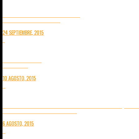
24 DE SEPTIEMBRE: 1 AÑO DESPÚES
12 MESES DE VIAJE SIN PLANES PREESTABLECIDOS
24 SEPTIEMBRE, 2015
8
AEE MAGICAM S70
CONSEJOS PRÁCTICOS
10 AGOSTO, 2015
0
EXPERIENCIA DE MEDITACIÓN VIPASANA EN CHIANG MAI (SEGUN
CONCIENCIA Y DESCUBRIMIENTO. 16 DÍAS FRENTE A UNO MISMO.
6 AGOSTO, 2015
4