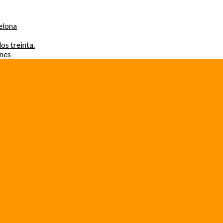
elona
os treinta.
ones