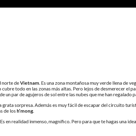
NG
el norte de
Vietnam
. Es una zona montañosa muy verde llena de veget
 cubre todo en las zonas más altas. Pero lejos de desmerecer el pais
de un par de agujeros de sol entre las nubes que me han regalado p
 grata sorpresa. Además es muy fácil de escapar del circuito turís
as de los
h’mong
.
 Es en realidad inmenso, magnífico. Pero para que te hagas una idea,