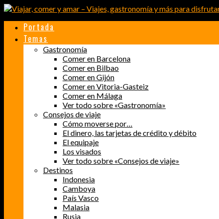
Portada
Temas
Gastronomía
Comer en Barcelona
Comer en Bilbao
Comer en Gijón
Comer en Vitoria-Gasteiz
Comer en Málaga
Ver todo sobre «Gastronomía»
Consejos de viaje
Cómo moverse por…
El dinero, las tarjetas de crédito y débito
El equipaje
Los visados
Ver todo sobre «Consejos de viaje»
Destinos
Indonesia
Camboya
País Vasco
Malasia
Rusia