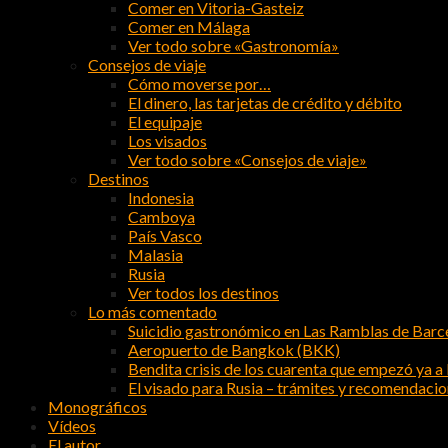
Comer en Vitoria-Gasteiz
Comer en Málaga
Ver todo sobre «Gastronomía»
Consejos de viaje
Cómo moverse por…
El dinero, las tarjetas de crédito y débito
El equipaje
Los visados
Ver todo sobre «Consejos de viaje»
Destinos
Indonesia
Camboya
País Vasco
Malasia
Rusia
Ver todos los destinos
Lo más comentado
Suicidio gastronómico en Las Ramblas de Barc
Aeropuerto de Bangkok (BKK)
Bendita crisis de los cuarenta que empezó ya a l
El visado para Rusia – trámites y recomendaci
Monográficos
Vídeos
El autor