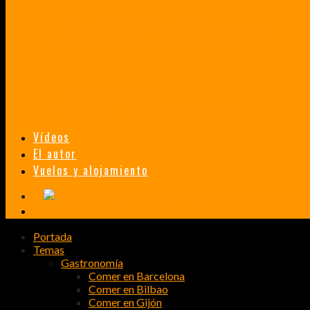
TAILANDIA, MALASIA Y SINGAPUR EN 33 DÍAS
HISTORIAS DE UN PRIMER ENCUENTRO CON LA CULTURA ASIÁTICA
TRANSMONGOLIANO
UN FASCINANTE VIAJE EN TREN DESDE PEKÍN A SAN PETERSBURGO.
Vídeos
El autor
Vuelos y alojamiento
Portada
Temas
Gastronomía
Comer en Barcelona
Comer en Bilbao
Comer en Gijón