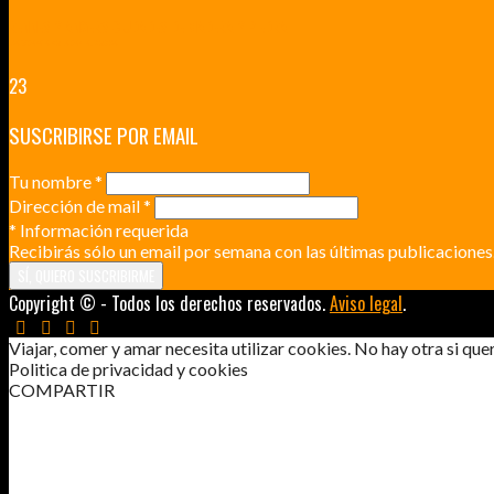
RENNES Y ANGERS CIUDADES DE MADERA Y PIEDRA
UNA ESCAPADA POR LA CAPITAL BORGOÑA
23
SUSCRIBIRSE POR EMAIL
Tu nombre
*
Dirección de mail
*
*
Información requerida
Recibirás sólo un email por semana con las últimas publicaciones
Copyright © - Todos los derechos reservados.
Aviso legal
.
Viajar, comer y amar necesita utilizar cookies. No hay otra si q
Politica de privacidad y cookies
COMPARTIR
DUDAS EXISTENCIALES: ¿DÓNDE VOY 