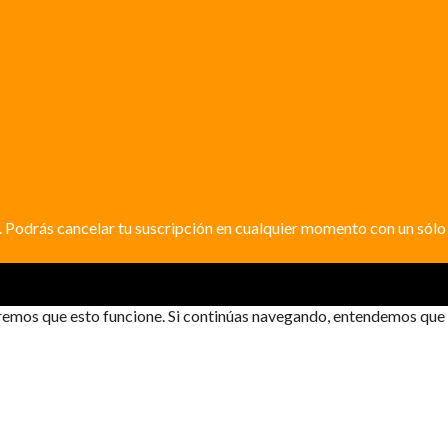
. Podrás cancelar tu suscripción en cualquier momento con un sólo 
ueremos que esto funcione. Si continúas navegando, entendemos que 
EN MI PRÓXIMO VIAJE DE 30 DÍAS?