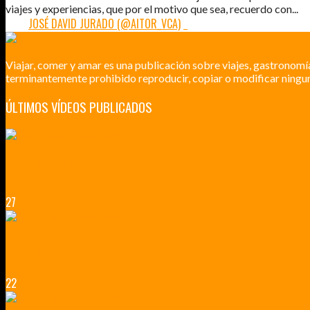
viajes y experiencias, que por el motivo que sea, recuerdo con...
POR:
JOSÉ DAVID JURADO (@AITOR_VCA)
1
Viajar, comer y amar es una publicación sobre viajes, gastronomí
terminantemente prohibido reproducir, copiar o modificar ningun
ÚLTIMOS VÍDEOS PUBLICADOS
LILLE CIUDAD ARTÍSTICA
CUATRO VISITAS QUE TIENES QUE HACER EN LILLE EN 2015
27
VERSALLES Y SUS ALREDEDORES
DICEN QUE MUCHO MÁS QUE UN CASTILLO
22