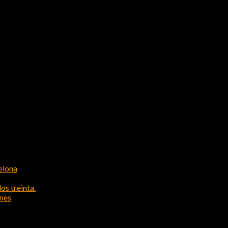
elona
os treinta.
ones