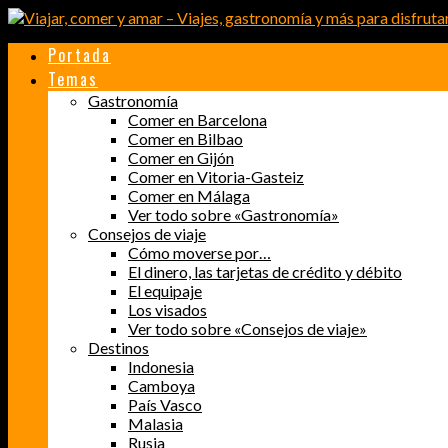
Portada
Temas
Gastronomía
Comer en Barcelona
Comer en Bilbao
Comer en Gijón
Comer en Vitoria-Gasteiz
Comer en Málaga
Ver todo sobre «Gastronomía»
Consejos de viaje
Cómo moverse por…
El dinero, las tarjetas de crédito y débito
El equipaje
Los visados
Ver todo sobre «Consejos de viaje»
Destinos
Indonesia
Camboya
País Vasco
Malasia
Rusia