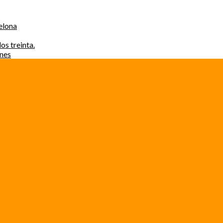
elona
os treinta.
ones