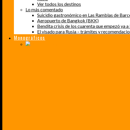
Ver todos los destinos
Lo más comentado
Suicidio gastronómico en Las Ramblas de Barc
Aeropuerto de Bangkok (BKK)
Bendita crisis de los cuarenta que empezó ya a l
El visado para Rusia – trámites y recomendaci
Monográficos
PERDER EL MIEDO A VOLAR
CÓMO SUPERÉ UN MIEDO QUE CADA VEZ MÁS, ESTABA AFECTANDO A MIS VIAJES
BAJA CALIFORNIA SUR
UN VIAJE A TRAVÉS DE LOS COLORES MÁS INTENSOS DE MÉXICO
VENEZUELA EN UN MES
¡CHAMO TÚ ESTÁS LOCO!