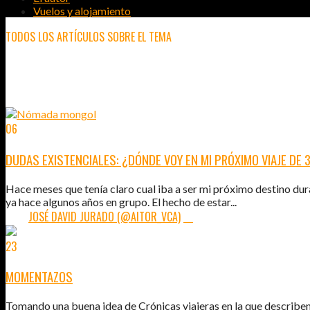
Vuelos y alojamiento
TODOS LOS ARTÍCULOS SOBRE EL TEMA
JERUSALÉN
06
MAR
2012
DUDAS EXISTENCIALES: ¿DÓNDE VOY EN MI PRÓXIMO VIAJE DE 
Hace meses que tenía claro cual iba a ser mi próximo destino dur
ya hace algunos años en grupo. El hecho de estar...
POR:
JOSÉ DAVID JURADO (@AITOR_VCA)
19
23
MAR
2011
MOMENTAZOS
Tomando una buena idea de Crónicas viajeras en la que describe