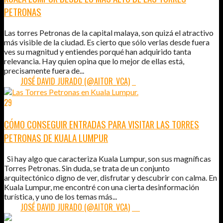
PETRONAS
Las torres Petronas de la capital malaya, son quizá el atractivo
más visible de la ciudad. Es cierto que sólo verlas desde fuera
ves su magnitud y entiendes porqué han adquirido tanta
relevancia. Hay quien opina que lo mejor de ellas está,
precisamente fuera de...
POR:
JOSÉ DAVID JURADO (@AITOR_VCA)
2
29
MAR
2012
CÓMO CONSEGUIR ENTRADAS PARA VISITAR LAS TORRES
PETRONAS DE KUALA LUMPUR
Si hay algo que caracteriza Kuala Lumpur, son sus magníficas
Torres Petronas. Sin duda, se trata de un conjunto
arquitectónico digno de ver, disfrutar y descubrir con calma. En
Kuala Lumpur, me encontré con una cierta desinformación
turística, y uno de los temas más...
POR:
JOSÉ DAVID JURADO (@AITOR_VCA)
22