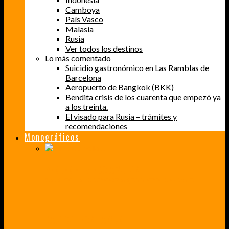
Camboya
País Vasco
Malasia
Rusia
Ver todos los destinos
Lo más comentado
Suicidio gastronómico en Las Ramblas de
Barcelona
Aeropuerto de Bangkok (BKK)
Bendita crisis de los cuarenta que empezó ya
a los treinta.
El visado para Rusia – trámites y
recomendaciones
Monográficos
PERDER EL MIEDO A VOLAR
CÓMO SUPERÉ UN MIEDO QUE CADA VEZ MÁS, ESTABA AFECTANDO A MIS VIAJES
BAJA CALIFORNIA SUR