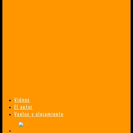
UN VIAJE A TRAVÉS DE LOS COLORES MÁS INTENSOS DE MÉXICO
VENEZUELA EN UN MES
¡CHAMO TÚ ESTÁS LOCO!
TAILANDIA, MALASIA Y SINGAPUR EN 33 DÍAS
HISTORIAS DE UN PRIMER ENCUENTRO CON LA CULTURA ASIÁTICA
TRANSMONGOLIANO
UN FASCINANTE VIAJE EN TREN DESDE PEKÍN A SAN PETERSBURGO.
Vídeos
El autor
Vuelos y alojamiento