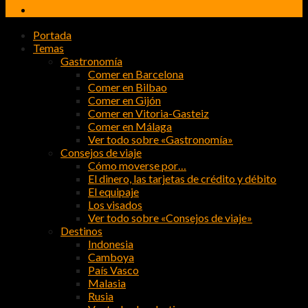
Portada
Temas
Gastronomía
Comer en Barcelona
Comer en Bilbao
Comer en Gijón
Comer en Vitoria-Gasteiz
Comer en Málaga
Ver todo sobre «Gastronomía»
Consejos de viaje
Cómo moverse por…
El dinero, las tarjetas de crédito y débito
El equipaje
Los visados
Ver todo sobre «Consejos de viaje»
Destinos
Indonesia
Camboya
País Vasco
Malasia
Rusia