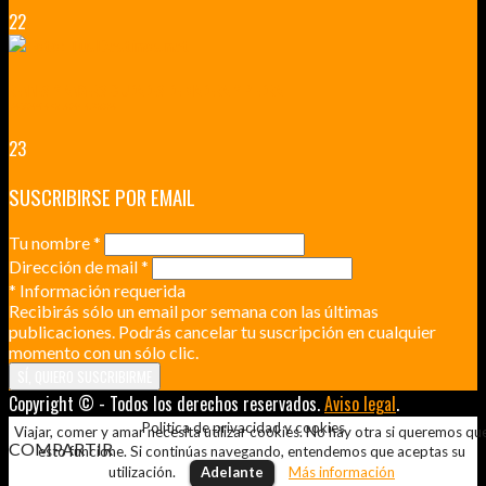
22
RENNES Y ANGERS CIUDADES DE MADERA Y PIEDRA
UNA ESCAPADA POR LA CAPITAL BORGOÑA
23
SUSCRIBIRSE POR EMAIL
Tu nombre
*
Dirección de mail
*
*
Información requerida
Recibirás sólo un email por semana con las últimas
publicaciones. Podrás cancelar tu suscripción en cualquier
momento con un sólo clic.
Copyright © - Todos los derechos reservados.
Aviso legal
.
Politica de privacidad y cookies
Viajar, comer y amar necesita utilizar cookies. No hay otra si queremos qu
COMPARTIR
esto funcione. Si continúas navegando, entendemos que aceptas su
utilización.
Adelante
Más información