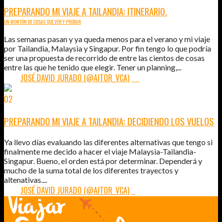
PREPARANDO MI VIAJE A TAILANDIA: ITINERARIO.
UN MONTÓN DE COSAS QUE VER Y PROBAR
Las semanas pasan y ya queda menos para el verano y mi viaje
por Tailandia, Malaysia y Singapur. Por fin tengo lo que podría
ser una propuesta de recorrido de entre las cientos de cosas
entre las que he tenido que elegir. Tener un planning,...
POR:
JOSÉ DAVID JURADO (@AITOR_VCA)
36
02
FEB
2011
PREPARANDO MI VIAJE A TAILANDIA: DECIDIENDO LOS VUELOS
Ya llevo días evaluando las diferentes alternativas que tengo si
finalmente me decido a hacer el viaje Malaysia-Tailandia-
Singapur. Bueno, el orden está por determinar. Dependerá y
mucho de la suma total de los diferentes trayectos y
altenativas....
POR:
JOSÉ DAVID JURADO (@AITOR_VCA)
5