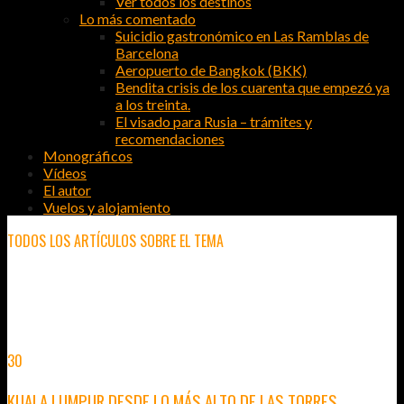
Ver todos los destinos
Lo más comentado
Suicidio gastronómico en Las Ramblas de
Barcelona
Aeropuerto de Bangkok (BKK)
Bendita crisis de los cuarenta que empezó ya
a los treinta.
El visado para Rusia – trámites y
recomendaciones
Monográficos
Vídeos
El autor
Vuelos y alojamiento
TODOS LOS ARTÍCULOS SOBRE EL TEMA
KUALA LUMPUR
30
MAY
2012
KUALA LUMPUR DESDE LO MÁS ALTO DE LAS TORRES