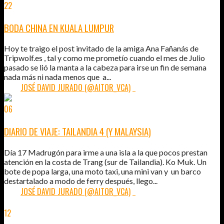
22
OCT
2011
BODA CHINA EN KUALA LUMPUR
Hoy te traigo el post invitado de la amiga Ana Fañanás de
Tripwolf.es , tal y como me prometío cuando el mes de Julio
pasado se lió la manta a la cabeza para irse un fin de semana
nada más ni nada menos que a...
POR:
JOSÉ DAVID JURADO (@AITOR_VCA)
1
06
SEP
2011
DIARIO DE VIAJE: TAILANDIA 4 (Y MALAYSIA)
Día 17 Madrugón para irme a una isla a la que pocos prestan
atención en la costa de Trang (sur de Tailandia). Ko Muk. Un
bote de popa larga, una moto taxi, una mini van y un barco
destartalado a modo de ferry después, llego...
POR:
JOSÉ DAVID JURADO (@AITOR_VCA)
1
12
JUN
2011