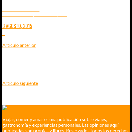
AEE MAGICAM S70
LA CÁMARA TODO TERRENO QUE HA VENIDO PARA QUEDARSE
3 AGOSTO, 2015
2
Artículo anterior
LA ATRACCIÓN DE FERIA QUE FUNCIONA CON ACROBACIAS
(YOGYAKARTA - INDONESIA)
Artículo siguiente
PLANTACIONES DE TÉ EN LAS CAMERON HIGHLANDS - MALASIA
Viajar, comer y amar es una publicación sobre viajes,
gastronomía y experiencias personales. Las opiniones aquí
publicadas son propias y libres. Reservados todos los derechos.