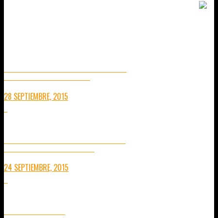
TAMBIÉN TE PUEDE INTERESAR...
RUTA POR VIETNAM DE SUR A NORTE
UNA VISIÓN RÁPIDA DE LOS LUGARES A VISITAR
28 SEPTIEMBRE, 2015
7
24 DE SEPTIEMBRE: 1 AÑO DESPÚES
12 MESES DE VIAJE SIN PLANES PREESTABLECIDOS
24 SEPTIEMBRE, 2015
8
AEE MAGICAM S70