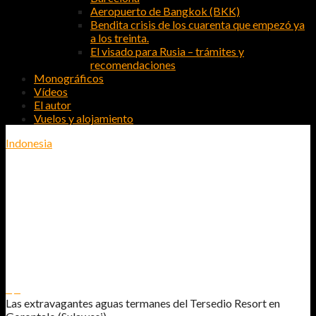
Aeropuerto de Bangkok (BKK)
Bendita crisis de los cuarenta que empezó ya
a los treinta.
El visado para Rusia – trámites y
recomendaciones
Monográficos
Vídeos
El autor
Vuelos y alojamiento
Indonesia
LAS EXTRAVAGANTES AGUAS
TERMANES DEL TERSEDIO RESORT
EN GORONTALO (SULAWESI)
0
0
Las extravagantes aguas termanes del Tersedio Resort en