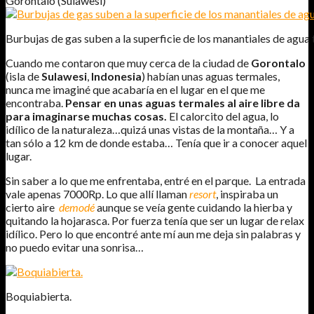
Gorontalo (Sulawesi)
Burbujas de gas suben a la superficie de los manantiales de agua 
Cuando me contaron que muy cerca de la ciudad de
Gorontalo
(isla de
Sulawesi
,
Indonesia
) habían unas aguas termales,
nunca me imaginé que acabaría en el lugar en el que me
encontraba.
Pensar en unas aguas termales al aire libre da
para imaginarse muchas cosas.
El calorcito del agua, lo
idílico de la naturaleza…quizá unas vistas de la montaña… Y a
tan sólo a 12 km de donde estaba… Tenía que ir a conocer aquel
lugar.
Sin saber a lo que me enfrentaba, entré en el parque. La entrada
vale apenas 7000Rp. Lo que allí llaman
resort
, inspiraba un
cierto aire
demodé
aunque se veía gente cuidando la hierba y
quitando la hojarasca. Por fuerza tenía que ser un lugar de relax
idílico. Pero lo que encontré ante mí aun me deja sin palabras y
no puedo evitar una sonrisa…
Boquiabierta.