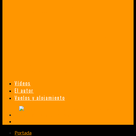
VENEZUELA EN UN MES
¡CHAMO TÚ ESTÁS LOCO!
TAILANDIA, MALASIA Y SINGAPUR EN 33 DÍAS
HISTORIAS DE UN PRIMER ENCUENTRO CON LA CULTURA ASIÁTICA
TRANSMONGOLIANO
UN FASCINANTE VIAJE EN TREN DESDE PEKÍN A SAN PETERSBURGO.
Vídeos
El autor
Vuelos y alojamiento
Portada