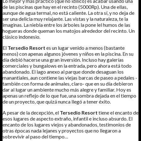
Lo mejor y más práctico (que no idílico) es acabar usando una
de las piscinas que hay en el recinto (5000Rp). Una de ellas,
aunque de agua termal, no está caliente. La otra sí, y no deja de
ser una delicia muy relajante. Las vistas y la naturaleza, te la
imaginas. La niebla entre los árboles la pone lel humos de las
hogueras donde queman los matojos alrededor del recinto. Un
clásico indonesio.
El
Tersedio Resort
es un lugar venido a menos (bastante
menos) con apenas algunos jóvenes y niños en la piscina. En su
día debió hacerse una gran inversión. Incluso hay galerías
comerciales y bungalows en la entrada, pero ahora está todo
abandonado. El lago anexo al parque donde desaguan los
manantiales, aun contiene las viejas barcas de paseo a pedales -
también con forma de animales, claro- que en su día debieron
dar al lugar un ambiente mucho más alegre y familiar. Hoy es
apenas un reflejo de lo que fue, una sombra dejada en el tiempo
de un proyecto, que quizá nunca llegó a tener éxito.
A pesar de la decepción, el
Tersedio
Resort
tiene el encanto de
esos lugares de aspecto extraño, infantil e incluso absurdo. El
encanto de los lugares viejos y abandonados, testimonios de
otras épocas nada lejanes y proyectos que no llegaron a
sobrevivir al paso del tiempo…