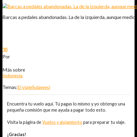
Barcas a pedales abandonadas. La de la izquierda, aunque medio i
30
DIC
2014
Por
JOSÉ DAVID JURADO (@AITOR_VCA)
Más sobre
Indonesia
Temas:
El viaje
Sulawesi
Encuentra tu vuelo aquí. Tú pagas lo mismo y yo obtengo una
pequeña comisión que me ayuda a pagar todo esto.
Visita la página de
Vuelos y alojamiento
para preparar tu viaje.
¡Gracias!