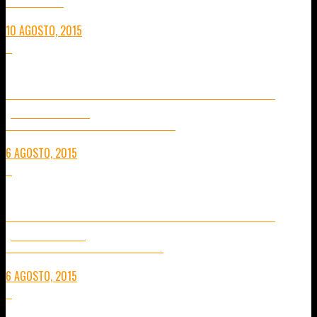
CONSEJOS PRÁCTICOS
10 AGOSTO, 2015
0
EXPERIENCIA DE MEDITACIÓN VIPASANA EN CHIANG MAI
(SEGUNDA PARTE)
CONCIENCIA Y DESCUBRIMIENTO. 16 DÍAS FRENTE A UNO MISMO.
6 AGOSTO, 2015
4
EXPERIENCIA DE MEDITACIÓN VIPASANA EN CHIANG MAI
(PRIMERA PARTE)
16 DÍAS APRENDIENDO MEDITACIÓN EN UN TEMPLO BUDISTA
6 AGOSTO, 2015
4