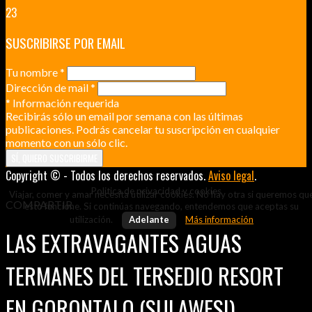
23
SUSCRIBIRSE POR EMAIL
Tu nombre
*
Dirección de mail
*
*
Información requerida
Recibirás sólo un email por semana con las últimas
publicaciones. Podrás cancelar tu suscripción en cualquier
momento con un sólo clic.
Copyright © - Todos los derechos reservados.
Aviso legal
.
Politica de privacidad y cookies
Viajar, comer y amar necesita utilizar cookies. No hay otra si queremos qu
COMPARTIR
esto funcione. Si continúas navegando, entendemos que aceptas su
utilización.
Adelante
Más información
LAS EXTRAVAGANTES AGUAS
TERMANES DEL TERSEDIO RESORT
EN GORONTALO (SULAWESI)