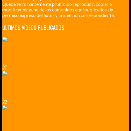
Queda terminantemente prohibido reproducir, copiar o
modificar ninguno de los contenidos aquí publicados sin
permiso expreso del autor y la mención correspondiente.
ÚLTIMOS VÍDEOS PUBLICADOS
LILLE CIUDAD ARTÍSTICA
CUATRO VISITAS QUE TIENES QUE HACER EN LILLE EN 2015
27
VERSALLES Y SUS ALREDEDORES
DICEN QUE MUCHO MÁS QUE UN CASTILLO
22
RENNES Y ANGERS CIUDADES DE MADERA Y PIEDRA
UNA ESCAPADA POR LA CAPITAL BORGOÑA