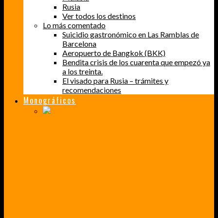
Rusia
Ver todos los destinos
Lo más comentado
Suicidio gastronómico en Las Ramblas de
Barcelona
Aeropuerto de Bangkok (BKK)
Bendita crisis de los cuarenta que empezó ya
a los treinta.
El visado para Rusia – trámites y
recomendaciones
Monográficos
PERDER EL MIEDO A VOLAR
CÓMO SUPERÉ UN MIEDO QUE CADA VEZ MÁS, ESTABA AFECTANDO A MIS VIAJES
BAJA CALIFORNIA SUR
UN VIAJE A TRAVÉS DE LOS COLORES MÁS INTENSOS DE MÉXICO