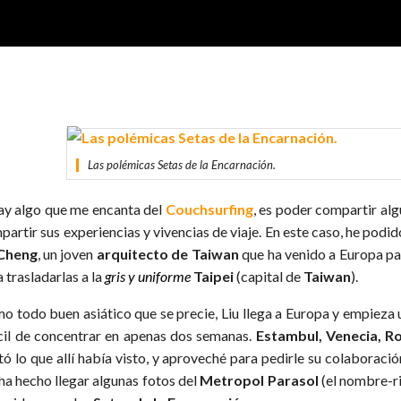
Las polémicas Setas de la Encarnación.
hay algo que me encanta del
Couchsurfing
, es poder compartir al
partir sus experiencias y vivencias de viaje. En este caso, he podi
Cheng
, un joven
arquitecto de Taiwan
que ha venido a Europa par
 trasladarlas a la
gris y uniforme
Taipei
(capital de
Taiwan
).
o todo buen asiático que se precie, Liu llega a Europa y empieza 
ícil de concentrar en apenas dos semanas.
Estambul, Venecia, Ro
tó lo que allí había visto, y aproveché para pedirle su colaboració
ha hecho llegar algunas fotos del
Metropol Parasol
(el nombre-r