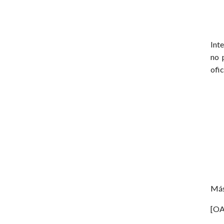
Int
no 
ofic
Más
[OA