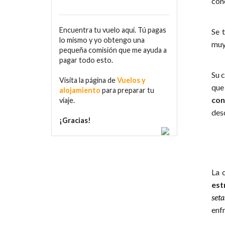
con
Encuentra tu vuelo aquí. Tú pagas
Se 
lo mismo y yo obtengo una
muy
pequeña comisión que me ayuda a
pagar todo esto.
Su 
Visita la página de
Vuelos y
que
alojamiento
para preparar tu
con
viaje.
des
¡Gracias!
La 
est
seta
enfr