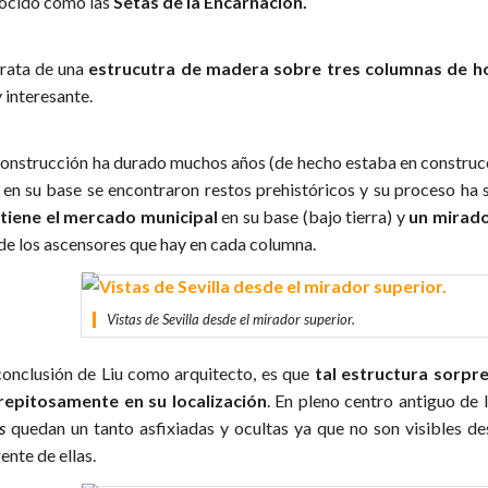
ocido como las
Setas de la Encarnación.
trata de una
estrucutra de madera sobre tres columnas de 
 interesante.
construcción ha durado muchos años (de hecho estaba en construcc
 en su base se encontraron restos prehistóricos y su proceso ha s
tiene el mercado municipal
en su base (bajo tierra) y
un mirado
de los ascensores que hay en cada columna.
Vistas de Sevilla desde el mirador superior.
conclusión de Liu como arquitecto, es que
tal estructura sorpr
repitosamente en su localización
. En pleno centro antiguo de 
s
quedan un tanto asfixiadas y ocultas ya que no son visibles de
ente de ellas.