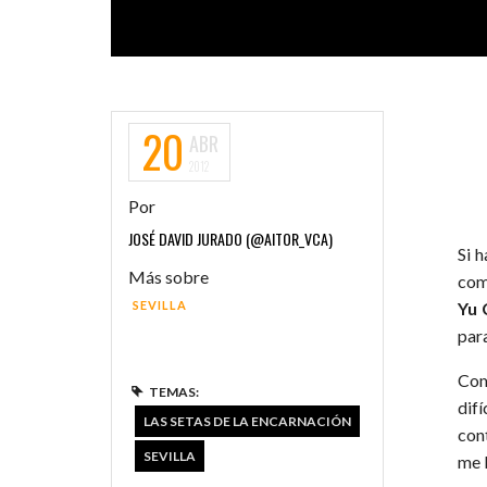
20
ABR
2012
Por
JOSÉ DAVID JURADO (@AITOR_VCA)
Si 
Más sobre
com
SEVILLA
Yu 
para
Com
TEMAS:
dif
LAS SETAS DE LA ENCARNACIÓN
con
SEVILLA
me 