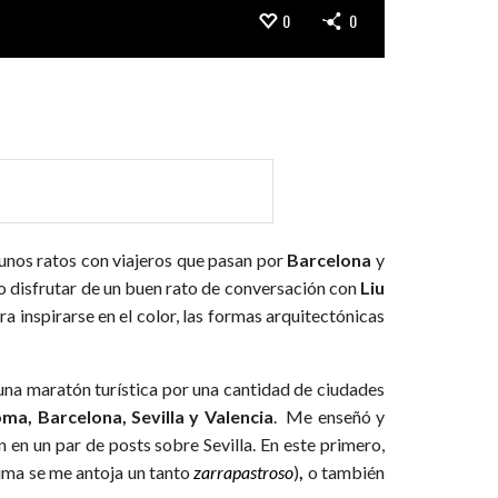
0
0
gunos ratos con viajeros que pasan por
Barcelona
y
do disfrutar de un buen rato de conversación con
Liu
a inspirarse en el color, las formas arquitectónicas
una maratón turística por una cantidad de ciudades
ma, Barcelona, Sevilla y Valencia
. Me enseñó y
n en un par de posts sobre Sevilla. En este primero,
ima se me antoja un tanto
zarrapastroso
)
,
o también