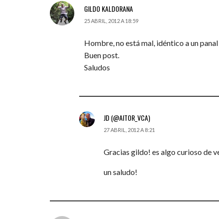
GILDO KALDORANA
25 ABRIL, 2012 A 18:59
Hombre, no está mal, idéntico a un panal (
Buen post.
Saludos
JD (@AITOR_VCA)
27 ABRIL, 2012 A 8:21
Gracias gildo! es algo curioso de v
un saludo!