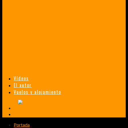
VENEZUELA EN UN MES
¡CHAMO TÚ ESTÁS LOCO!
TAILANDIA, MALASIA Y SINGAPUR EN 33 DÍAS
HISTORIAS DE UN PRIMER ENCUENTRO CON LA CULTURA ASIÁTICA
TRANSMONGOLIANO
UN FASCINANTE VIAJE EN TREN DESDE PEKÍN A SAN PETERSBURGO.
Vídeos
El autor
Vuelos y alojamiento
Portada