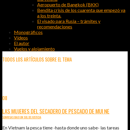
Aeropuerto de Bangkok (BKK)
Bendita crisis de los cuarenta que empezó ya
a los treinta.
El visado para Rusia – trámites y
recomendaciones
Monográficos
Vídeos
El autor
Vuelos y alojamiento
TODOS LOS ARTÍCULOS SOBRE EL TEMA
MUI NE
08
MAY
2015
LAS MUJERES DEL SECADERO DE PESCADO DE MUI NE
SONRISAS BAJO UN SOL DE JUSTICIA
En Vietnam la pesca tiene -hasta donde uno sabe- las tareas