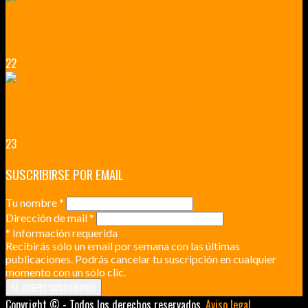
VERSALLES Y SUS ALREDEDORES
DICEN QUE MUCHO MÁS QUE UN CASTILLO
22
RENNES Y ANGERS CIUDADES DE MADERA Y PIEDRA
UNA ESCAPADA POR LA CAPITAL BORGOÑA
23
SUSCRIBIRSE POR EMAIL
Tu nombre
*
Dirección de mail
*
*
Información requerida
Recibirás sólo un email por semana con las últimas
publicaciones. Podrás cancelar tu suscripción en cualquier
momento con un sólo clic.
Copyright © - Todos los derechos reservados.
Aviso legal
.