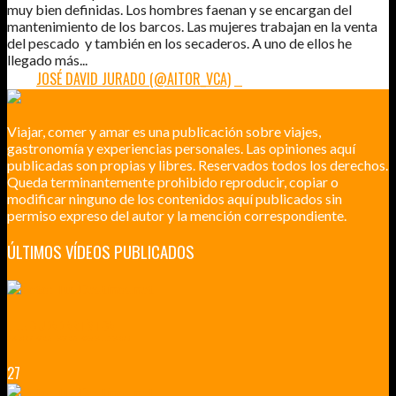
muy bien definidas. Los hombres faenan y se encargan del
mantenimiento de los barcos. Las mujeres trabajan en la venta
del pescado y también en los secaderos. A uno de ellos he
llegado más...
POR:
JOSÉ DAVID JURADO (@AITOR_VCA)
0
Viajar, comer y amar es una publicación sobre viajes,
gastronomía y experiencias personales. Las opiniones aquí
publicadas son propias y libres. Reservados todos los derechos.
Queda terminantemente prohibido reproducir, copiar o
modificar ninguno de los contenidos aquí publicados sin
permiso expreso del autor y la mención correspondiente.
ÚLTIMOS VÍDEOS PUBLICADOS
LILLE CIUDAD ARTÍSTICA
CUATRO VISITAS QUE TIENES QUE HACER EN LILLE EN 2015
27