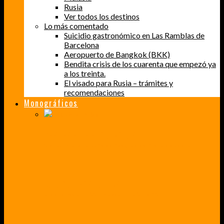
Rusia
Ver todos los destinos
Lo más comentado
Suicidio gastronómico en Las Ramblas de
Barcelona
Aeropuerto de Bangkok (BKK)
Bendita crisis de los cuarenta que empezó ya
a los treinta.
El visado para Rusia – trámites y
recomendaciones
Monográficos
PERDER EL MIEDO A VOLAR
CÓMO SUPERÉ UN MIEDO QUE CADA VEZ MÁS, ESTABA AFECTANDO A MIS VIAJES
BAJA CALIFORNIA SUR
UN VIAJE A TRAVÉS DE LOS COLORES MÁS INTENSOS DE MÉXICO