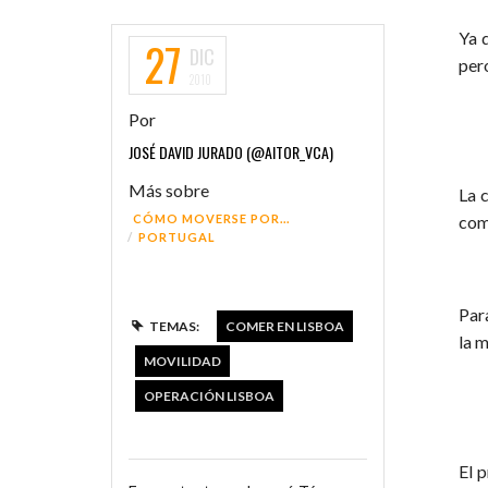
Ya 
27
DIC
per
2010
Por
JOSÉ DAVID JURADO (@AITOR_VCA)
Más sobre
La 
CÓMO MOVERSE POR...
com
PORTUGAL
FUNI
Par
TEMAS:
COMER EN LISBOA
la m
MOVILIDAD
OPERACIÓN LISBOA
El p