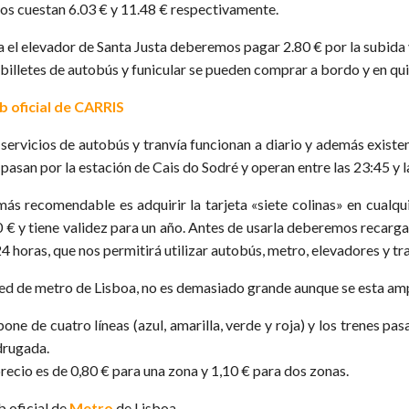
os cuestan 6.03 € y 11.48 € respectivamente.
a el elevador de Santa Justa deberemos pagar 2.80 € por la subida 
 billetes de autobús y funicular se pueden comprar a bordo y en qu
 oficial de CARRIS
 servicios de autobús y tranvía funcionan a diario y además existe
pasan por la estación de Cais do Sodré y operan entre las 23:45 y l
más recomendable es adquirir la tarjeta «siete colinas» en cualqui
0 € y tiene validez para un año. Antes de usarla deberemos recarga
4 horas, que nos permitirá utilizar autobús, metro, elevadores y tr
red de metro de Lisboa, no es demasiado grande aunque se esta amp
one de cuatro líneas (azul, amarilla, verde y roja) y los trenes pa
rugada.
precio es de 0,80 € para una zona y 1,10 € para dos zonas.
 oficial de
Metro
de Lisboa