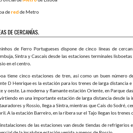
a de
red
de Metro
EAS DE CERCANÍAS.
inhos de Ferro Portugueses dispone de cinco líneas de cercaní
mbuja, Sintra y Cascais desde las estaciones terminales lisboetas 
io en el centro.
boa tiene cinco estaciones de tren, así como un buen número d
ante D Henrique es la estación para los trenes de larga distancia e
te y oeste. La moderna y flamante estación Oriente, en Parque das 
virtiendo en una importante estación de larga distancia desde la 
tauradores y Rossio, llega a Sintra, mientras que Cais do Sodré, ce
ril. A la estación Barreiro, en la ribera sur el Tajo llegan los trenes d
 instalaciones de las estaciones van desde tiendas de refrigerios 
ercial de la insalubre estación venida a menos de Rossio.