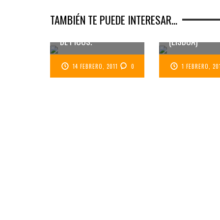
TAMBIÉN TE PUEDE INTERESAR...
LA CURIOSA O
FACHADAS A GOLPE
DEL BAR 
DE PICOS.
(LISBOA)
14 FEBRERO, 2011
0
1 FEBRERO, 20
OPERACIÓN LISBOA: