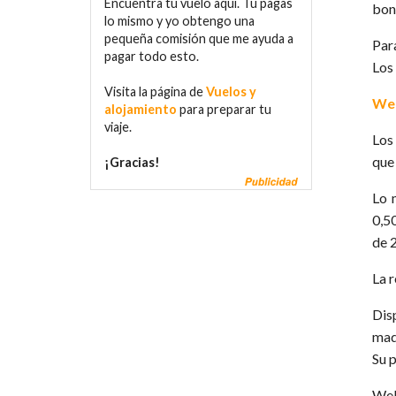
Encuentra tu vuelo aquí. Tú pagas
bon
lo mismo y yo obtengo una
pequeña comisión que me ayuda a
Par
pagar todo esto.
Los
Visita la página de
Vuelos y
Web
alojamiento
para preparar tu
viaje.
Los
que 
¡Gracias!
Lo 
0,5
de 2
La 
Disp
mad
Su 
Web