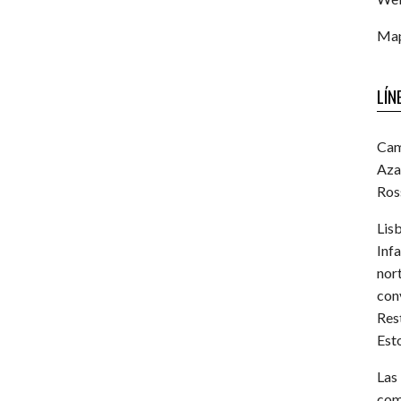
Map
LÍN
Cam
Aza
Ross
Lis
Inf
nor
con
Res
Esto
Las
com