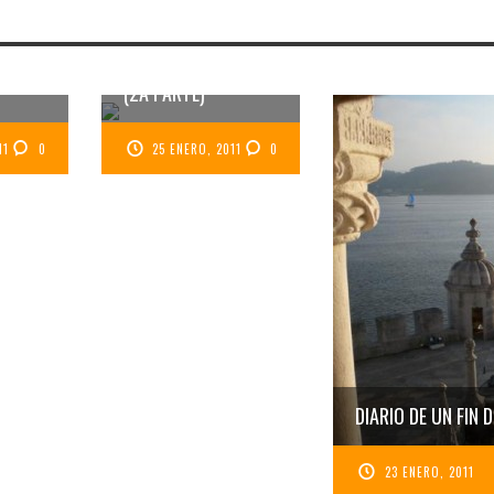
FERTA
DIARIO DE UN FIN DE
LOJA
SEMANA EN LISBOA
(2A PARTE)
11
0
25 ENERO, 2011
0
DIARIO DE UN FIN 
23 ENERO, 2011