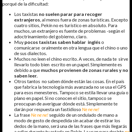
porqué de la dificultad:
Los taxistas
no suelen parar para recoger
extranjeros
, al menos fuera de zonas turísticas. Excepto
cuatro sitios, Pekín no es turístico en absoluto. Para
muchos, un extranjero es fuente de problemas -según el
adoctrinamiento del gobierno, claro.
Muy
pocos taxistas saben hablar inglés
o
comunicarse oralmente en otra lengua que el chino o uno
de sus dialectos.
Muchos no leen el chino escrito. A veces, de nada te sirve
llevarlo todo bien escrito en un papel. Simplemente es
debido a que
muchos provienen de zonas rurales y no
saben leer.
Otros tantos no saben dónde están las cosas. En el país
que fabrica la tecnología más avanzada no se usa el GPS
para esos menesteres. Tampoco se estila llevar una guía o
plano en papel. Si no conocen el sitio, tampoco se
preocupan de averiguar dónde está. Simplemente te
darán por respuesta un fastidioso
Ne ne ne!
La frase
Ne ne ne!
seguido de un ondulado de mano a
modo de gesto de despedida sin acabar de estirar los
dedos de la mano, será una de las frases que más llegarás
a odiar durante tu estada en Pekín. La usan para decirte
no