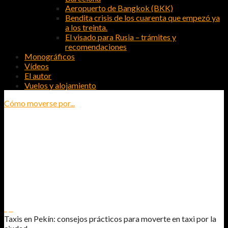
Aeropuerto de Bangkok (BKK)
Bendita crisis de los cuarenta que empezó ya
a los treinta.
El visado para Rusia – trámites y
recomendaciones
Monográficos
Vídeos
El autor
Vuelos y alojamiento
Cómo moverse por...
TAXIS EN PEKÍN: CONSEJOS
PRÁCTICOS PARA MOVERTE EN TAXI
POR LA CIUDAD
1
0
Taxis en Pekín: consejos prácticos para moverte en taxi por la