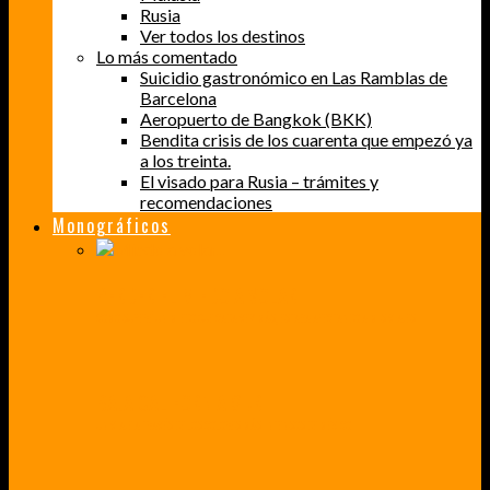
Rusia
Ver todos los destinos
Lo más comentado
Suicidio gastronómico en Las Ramblas de
Barcelona
Aeropuerto de Bangkok (BKK)
Bendita crisis de los cuarenta que empezó ya
a los treinta.
El visado para Rusia – trámites y
recomendaciones
Monográficos
PERDER EL MIEDO A VOLAR
CÓMO SUPERÉ UN MIEDO QUE CADA VEZ MÁS, ESTABA AFECTANDO A MIS VIAJES
BAJA CALIFORNIA SUR
UN VIAJE A TRAVÉS DE LOS COLORES MÁS INTENSOS DE MÉXICO