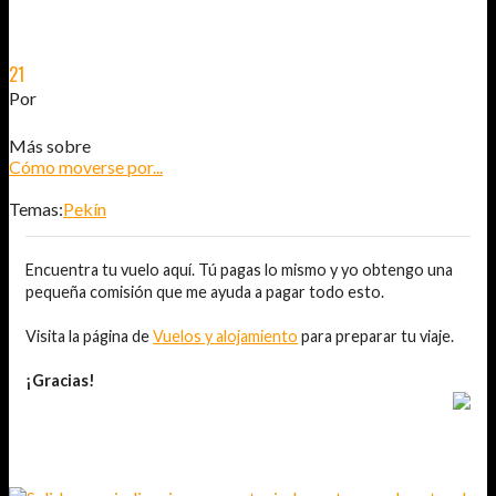
21
ENE
2014
Por
JOSÉ DAVID JURADO (@AITOR_VCA)
Más sobre
Cómo moverse por...
Temas:
Pekín
Encuentra tu vuelo aquí. Tú pagas lo mismo y yo obtengo una
pequeña comisión que me ayuda a pagar todo esto.
Visita la página de
Vuelos y alojamiento
para preparar tu viaje.
¡Gracias!
TAMBIÉN TE PUEDE INTERESAR...