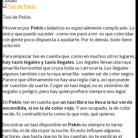
ciudad
Taxi de Pekín.
Moverse por
Pekín
ciudad no es especialmente complicado. Lo
único que puede suceder -como me pasó a mi- es que coincidas
con gente poco dispuesta a ayudarte. Por lo demás, todo tiene
solución.
Para empezar ten en cuenta que, como en muchos otros lugares,
hay taxis legales y taxis ilegales
. Los legales llevan una raya
amarilla horizontal que cruza toda su carrocería. Los ilegales -
algunos también con la raya amarilla- suelen ser de color negro.
Parece que últimamente no hay una regla clara, así que puede
ser cuestión de suerte. Coger un taxi ilegal, no es sinónimo de
engaño o peligro, pero hay quien prefiere siempre uno legal.
En
Pekín
, ten en cuenta que
un taxi libre no lleva la luz verde
encendida, si no la de color rojo
. Y uno ocupado, la de color
verde. Sí, contradictorio como lo que más, qué quieres.
Encontrar un taxi disponible en
Pekín
no siempre es tarea
sencilla, ni de día ni por la noche. En esto influyen algunos
factores, que hasta que no te los cuentan, no te explicas el