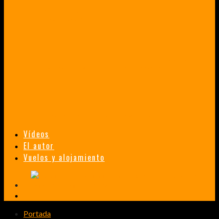
VENEZUELA EN UN MES
¡CHAMO TÚ ESTÁS LOCO!
TAILANDIA, MALASIA Y SINGAPUR EN 33 DÍAS
HISTORIAS DE UN PRIMER ENCUENTRO CON LA CULTURA ASIÁTICA
TRANSMONGOLIANO
UN FASCINANTE VIAJE EN TREN DESDE PEKÍN A SAN PETERSBURGO.
Vídeos
El autor
Vuelos y alojamiento
Portada