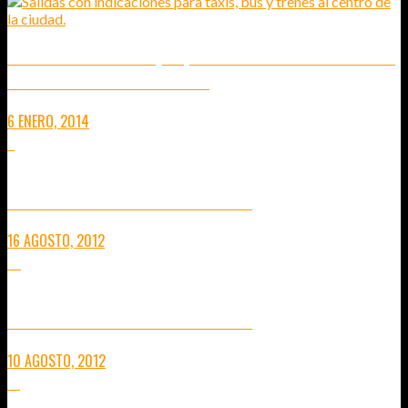
AEROPUERTO DE PEKÍN (PEK) – CÓMO IR DEL AEROPUERTO DE
PEKÍN AL CENTRO DE LA CIUDAD
6 ENERO, 2014
9
TRANSMONGOLIANO: DIARIO DE VIAJE 3
16 AGOSTO, 2012
10
TRANSMONGOLIANO: DIARIO DE VIAJE 2
10 AGOSTO, 2012
13