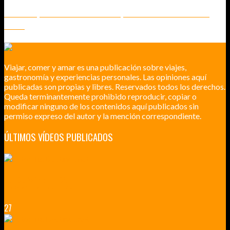
SE CUENTA, SE DE DICE POR AHÍ... LO QUE OTROS ESCRIBEN SOBRE
VIAJES
Viajar, comer y amar es una publicación sobre viajes,
gastronomía y experiencias personales. Las opiniones aquí
publicadas son propias y libres. Reservados todos los derechos.
Queda terminantemente prohibido reproducir, copiar o
modificar ninguno de los contenidos aquí publicados sin
permiso expreso del autor y la mención correspondiente.
ÚLTIMOS VÍDEOS PUBLICADOS
LILLE CIUDAD ARTÍSTICA
CUATRO VISITAS QUE TIENES QUE HACER EN LILLE EN 2015
27