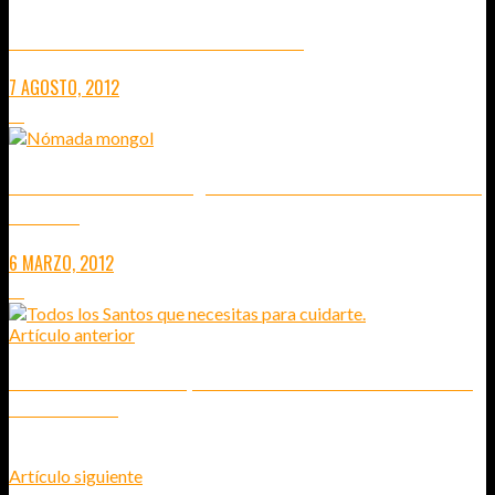
TRANSMONGOLIANO: DIARIO DE VIAJE 1
7 AGOSTO, 2012
13
DUDAS EXISTENCIALES: ¿DÓNDE VOY EN MI PRÓXIMO VIAJE DE
30 DÍAS?
6 MARZO, 2012
19
Artículo anterior
CAELUM BARCELONA: MIRA, ENTRA Y DATE EL GUSTO DE COMERTE UN
TROZO DE CIELO
Artículo siguiente