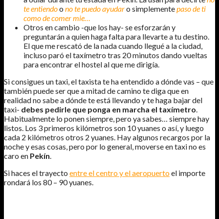
te entiendo
o
no te puedo ayudar
o simplemente
paso de ti
como de comer mie…
Otros en cambio -que los hay- se esforzarán y
preguntarán a quien haga falta para llevarte a tu destino.
El que me rescató de la nada cuando llegué a la ciudad,
incluso paró el taxímetro tras 20 minutos dando vueltas
para encontrar el hostel al que me dirigía.
Si consigues un taxi, el taxista te ha entendido a dónde vas – que
también puede ser que a mitad de camino te diga que en
realidad no sabe a dónde te está llevando y te haga bajar del
taxi-
debes pedirle que ponga en marcha el taxímetro
.
Habitualmente lo ponen siempre, pero ya sabes… siempre hay
listos. Los 3 primeros kilómetros son 10 yuanes o así, y luego
cada 2 kilómetros otros 2 yuanes. Hay algunos recargos por la
noche y esas cosas, pero por lo general, moverse en taxi no es
caro en
Pekín
.
Si haces el trayecto
entre el centro y el aeropuerto
el importe
rondará los 80 – 90 yuanes.