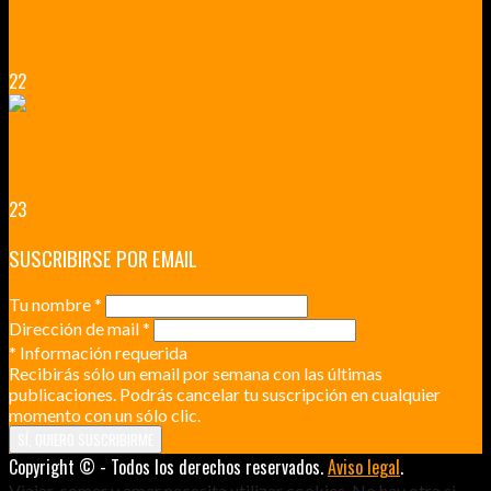
VERSALLES Y SUS ALREDEDORES
DICEN QUE MUCHO MÁS QUE UN CASTILLO
22
RENNES Y ANGERS CIUDADES DE MADERA Y PIEDRA
UNA ESCAPADA POR LA CAPITAL BORGOÑA
23
SUSCRIBIRSE POR EMAIL
Tu nombre
*
Dirección de mail
*
*
Información requerida
Recibirás sólo un email por semana con las últimas
publicaciones. Podrás cancelar tu suscripción en cualquier
momento con un sólo clic.
Copyright © - Todos los derechos reservados.
Aviso legal
.
Viajar, comer y amar necesita utilizar cookies. No hay otra si