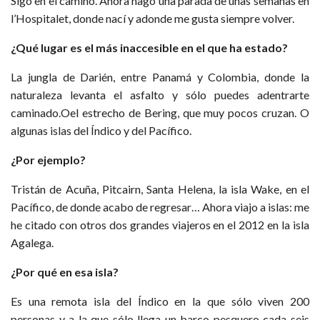
Sigo en el camino. Ahora hago una parada de unas semanas en
l’Hospitalet, donde nací y adonde me gusta siempre volver.
¿Qué lugar es el más inaccesible en el que ha estado?
La jungla de Darién, entre Panamá y Colombia, donde la
naturaleza levanta el asfalto y sólo puedes adentrarte
caminado.Oel estrecho de Bering, que muy pocos cruzan. O
algunas islas del Índico y del Pacífico.
¿Por ejemplo?
Tristán de Acuña, Pitcairn, Santa Helena, la isla Wake, en el
Pacífico, de donde acabo de regresar… Ahora viajo a islas: me
he citado con otros dos grandes viajeros en el 2012 en la isla
Agalega.
¿Por qué en esa isla?
Es una remota isla del Índico en la que sólo viven 200
personas y a la que sólo llega un barco pesquero cada seis