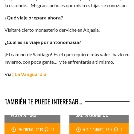
la esconde… Mi gran sueño es que mis tres hijas se conozcan.
¿Qué viaje prepara ahora?
Visitaré cierto monasterio derviche en Abjasia.
¿Cuál es su viaje por antonomasia?
¡El camino de Santiago! Es el que requiere más valor: hazlo en
invierno, con poca gente…, y te enfrentarás a ti mismo.
Vía |
La Vanguardia
TAMBIÉN TE PUEDE INTERESAR...
4 MESES DE VIAJE SIN
VIAJES PARA LARGO:
ECHAR MUCHO LA
SARA Y JAAC DEL BLOG
VISTA ATRÁS
SALTA CONMIGO
PAULINE, EL OTOÑO Y EL
COMIENZO DE UNA BREVE
29 ENERO, 2015
12
9 DICIEMBRE, 2014
2