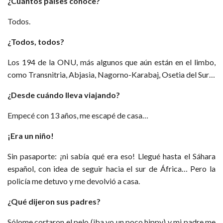
¿Cuántos países conoce?
Todos.
¿Todos, todos?
Los 194 de la ONU, más algunos que aún están en el limbo,
como Transnitria, Abjasia, Nagorno-Karabaj, Osetia del Sur…
¿Desde cuándo lleva viajando?
Empecé con 13 años, me escapé de casa…
¡Era un niño!
Sin pasaporte: ¡ni sabía qué era eso! Llegué hasta el Sáhara
español, con idea de seguir hacia el sur de África… Pero la
policía me detuvo y me devolvió a casa.
¿Qué dijeron sus padres?
Sólome cortaron el pelo (iba yo un poco hippy) y mi padre me