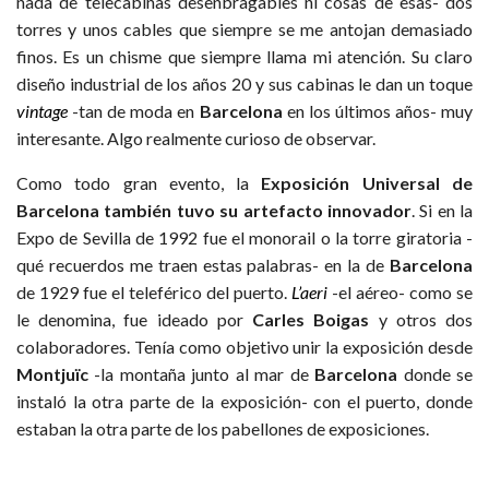
nada de telecabinas desenbragables ni cosas de esas- dos
torres y unos cables que siempre se me antojan demasiado
finos. Es un chisme que siempre llama mi atención. Su claro
diseño industrial de los años 20 y sus cabinas le dan un toque
vintage
-tan de moda en
Barcelona
en los últimos años- muy
interesante. Algo realmente curioso de observar.
Como todo gran evento, la
Exposición Universal de
Barcelona también tuvo su artefacto innovador
. Si en la
Expo de Sevilla de 1992 fue el monorail o la torre giratoria -
qué recuerdos me traen estas palabras- en la de
Barcelona
de 1929 fue el teleférico del puerto.
L’aeri
-el aéreo- como se
le denomina, fue ideado por
Carles Boigas
y otros dos
colaboradores. Tenía como objetivo unir la exposición desde
Montjuïc
-la montaña junto al mar de
Barcelona
donde se
instaló la otra parte de la exposición- con el puerto, donde
estaban la otra parte de los pabellones de exposiciones.