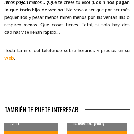
niños pagan menos…
¡Qué te crees tú eso! ¡
Los niños pagan
lo que todo hijo de vecino!
No vaya a ser que por ser más
pequeñitos y pesar menos miren menos por las ventanillas o
respiren menos. Qué cosas tienes. Total, si solo hay dos
cabinas y se llenan rápido…
Toda lai info del teleférico sobre horarios y precios en su
web
.
PARK GÜELL –
UNA APROXIMACIÓN A
BARCELONA
TAMBIÉN TE PUEDE INTERESAR...
BARCELONA
PASEANDO POR EL PARQUÉ DE
GAUDÍ MÁS EMBLEMÁTICO
LA CIUDAD CONDAL CONTADA POR
(VÍDEO)
TRANSISTORIA (VÍDEO)
INVENTANDO
HISTORIAS POR EL