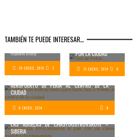
LOS CABALLOS EN
LAS FAMILIAS
TAXIS EN PEKÍN:
NÓMADAS EN
CONSEJOS
MONGOLIA (2)
TAMBIÉN TE PUEDE INTERESAR...
PRÁCTICOS PARA
MOVERTE EN TAXI
TRABAJO EN EL QUE
PARTICIPAN HASTA LOS MÁS
POR LA CIUDAD
PEQUEÑOS (VÍDEO)
29 ENERO, 2014
2
21 ENERO, 2014
0
AEROPUERTO DE PEKÍN (PEK) – CÓMO IR DEL
AEROPUERTO DE PEKÍN AL CENTRO DE LA
CIUDAD
6 ENERO, 2014
9
LAS ABUELAS DE CHASTOOSTROVSKOYE –
SIBERIA