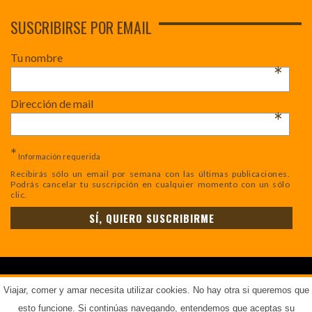
SUSCRIBIRSE POR EMAIL
Tu nombre
*
Dirección de mail
*
*
Información requerida
Recibirás sólo un email por semana con las últimas publicaciones.
Podrás cancelar tu suscripción en cualquier momento con un sólo
clic.
COPYRIGHT © - TODOS LOS DERECHOS RESERVADOS.
AVISO LEGAL
.
Viajar, comer y amar necesita utilizar cookies. No hay otra si queremos que
esto funcione. Si continúas navegando, entendemos que aceptas su