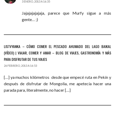
3 ENERO, 2013 A 16:35
Jajajajajajaja, parece que Murfy sigue a más
gente… ;)
LISTVYANKA – CÓMO COMER EL PESCADO AHUMADO DEL LAGO BAIKAL
(VÍDEO) | VIAJAR, COMER Y AMAR – BLOG DE VIAJES, GASTRONOMÍA Y MÁS
PARA DISFRUTAR DE TUS VIAJES
26 FEBRERO, 2013 A 16:53
[…] ya muchos kilómetros desde que empecé ruta en Pekín y
después de disfrutar de Mongolia, me apetecía hacer una
parada para, literalmente, no hacer […]