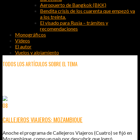
Aeropuerto de Bangkok (BKK)
Bendita crisis de los cuarenta que empezó ya
a los treinta.
El visado para Rusia – trámites y
recomendaciones
Monográficos
Vídeos
El autor
Vuelos y alojamiento
TODOS LOS ARTÍCULOS SOBRE EL TEMA
TWITTER
08
MAR
2011
CALLEJEROS VIAJEROS: MOZAMBIQUE
Anoche el programa de Callejeros Viajeros (Cuatro) se fijó en
Mozambique, como un país por descubrir que logró