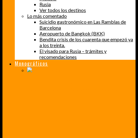
Rusia
Ver todos los destinos
Lo más comentado
Suicidio gastronómico en Las Ramblas de
Barcelona
Aeropuerto de Bangkok (BKK)
Bendita crisis de los cuarenta que empezó ya
a los treinta.
El visado para Rusia – trámites y
recomendaciones
Monográficos
PERDER EL MIEDO A VOLAR
CÓMO SUPERÉ UN MIEDO QUE CADA VEZ MÁS, ESTABA AFECTANDO A MIS VIAJES
BAJA CALIFORNIA SUR
UN VIAJE A TRAVÉS DE LOS COLORES MÁS INTENSOS DE MÉXICO