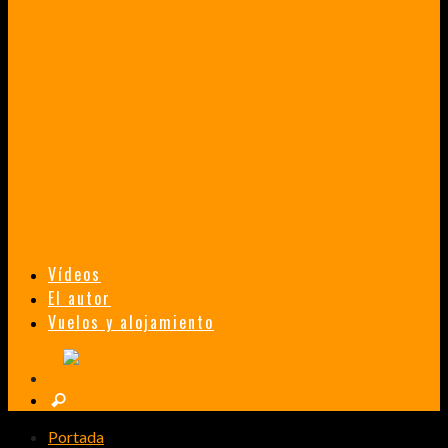
VENEZUELA EN UN MES
¡CHAMO TÚ ESTÁS LOCO!
TAILANDIA, MALASIA Y SINGAPUR EN 33 DÍAS
HISTORIAS DE UN PRIMER ENCUENTRO CON LA CULTURA ASIÁTICA
TRANSMONGOLIANO
UN FASCINANTE VIAJE EN TREN DESDE PEKÍN A SAN PETERSBURGO.
Vídeos
El autor
Vuelos y alojamiento
Portada