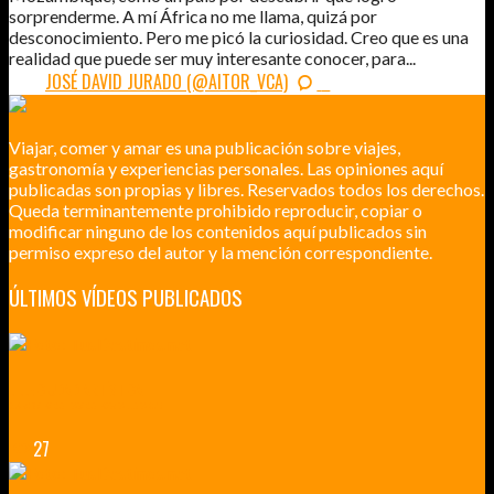
sorprenderme. A mí África no me llama, quizá por
desconocimiento. Pero me picó la curiosidad. Creo que es una
realidad que puede ser muy interesante conocer, para...
POR:
JOSÉ DAVID JURADO (@AITOR_VCA)
2
Viajar, comer y amar es una publicación sobre viajes,
gastronomía y experiencias personales. Las opiniones aquí
publicadas son propias y libres. Reservados todos los derechos.
Queda terminantemente prohibido reproducir, copiar o
modificar ninguno de los contenidos aquí publicados sin
permiso expreso del autor y la mención correspondiente.
ÚLTIMOS VÍDEOS PUBLICADOS
LILLE CIUDAD ARTÍSTICA
CUATRO VISITAS QUE TIENES QUE HACER EN LILLE EN 2015
27