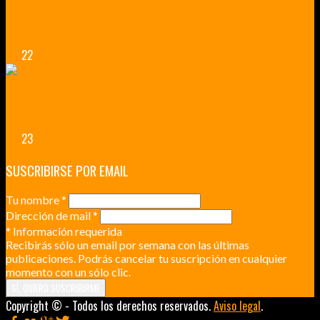
VERSALLES Y SUS ALREDEDORES
DICEN QUE MUCHO MÁS QUE UN CASTILLO
22
RENNES Y ANGERS CIUDADES DE MADERA Y PIEDRA
UNA ESCAPADA POR LA CAPITAL BORGOÑA
23
SUSCRIBIRSE POR EMAIL
Tu nombre
*
Dirección de mail
*
*
Información requerida
Recibirás sólo un email por semana con las últimas
publicaciones. Podrás cancelar tu suscripción en cualquier
momento con un sólo clic.
Copyright © - Todos los derechos reservados.
Aviso legal
.