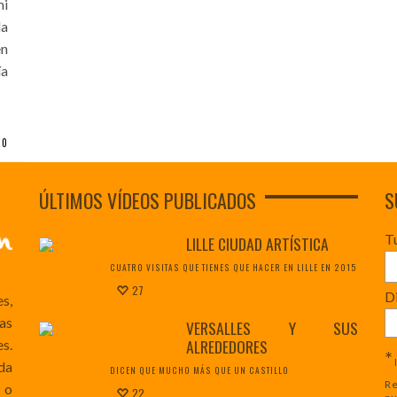
mi
da
en
ía
0
ÚLTIMOS VÍDEOS PUBLICADOS
S
T
LILLE CIUDAD ARTÍSTICA
CUATRO VISITAS QUE TIENES QUE HACER EN LILLE EN 2015
27
Di
es,
as
VERSALLES Y SUS
ALREDEDORES
s.
*
da
DICEN QUE MUCHO MÁS QUE UN CASTILLO
Re
 o
22