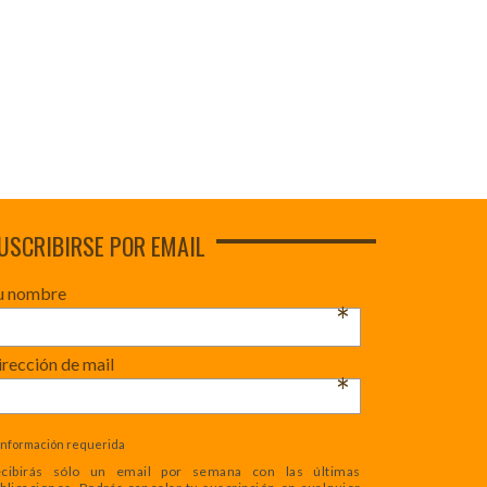
USCRIBIRSE POR EMAIL
u nombre
*
rección de mail
*
Información requerida
cibirás sólo un email por semana con las últimas