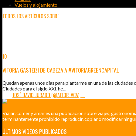
Vuelos y alojamiento
TODOS LOS ARTÍCULOS SOBRE
VITORIA-GASTEIZ
10
SEP
2012
VITORIA GASTEIZ! DE CABEZA A #VITORIAGREENCAPITAL
Quedan apenas unos días para plantarme en una de las ciudades que 
Ciudades para el siglo XXI, he...
POR:
JOSÉ DAVID JURADO (@AITOR_VCA)
18
Viajar, comer y amar es una publicación sobre viajes, gastronomí
terminantemente prohibido reproducir, copiar o modificar ningun
ÚLTIMOS VÍDEOS PUBLICADOS