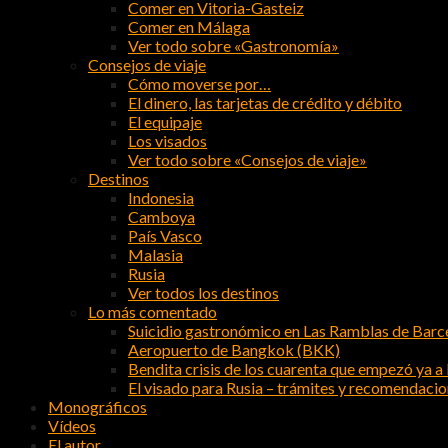
Comer en Vitoria-Gasteiz
Comer en Málaga
Ver todo sobre «Gastronomía»
Consejos de viaje
Cómo moverse por…
El dinero, las tarjetas de crédito y débito
El equipaje
Los visados
Ver todo sobre «Consejos de viaje»
Destinos
Indonesia
Camboya
País Vasco
Malasia
Rusia
Ver todos los destinos
Lo más comentado
Suicidio gastronómico en Las Ramblas de Barc
Aeropuerto de Bangkok (BKK)
Bendita crisis de los cuarenta que empezó ya a l
El visado para Rusia – trámites y recomendaci
Monográficos
Vídeos
El autor