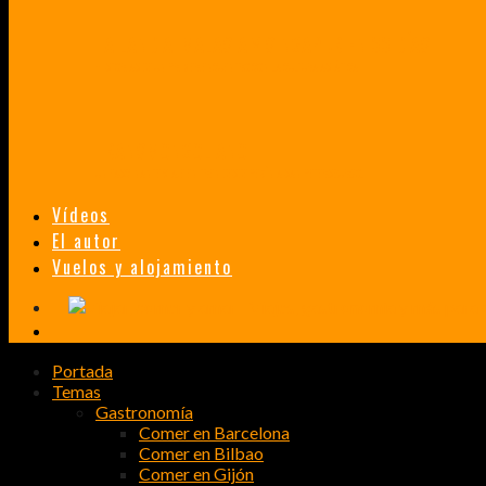
TAILANDIA, MALASIA Y SINGAPUR EN 33 DÍAS
HISTORIAS DE UN PRIMER ENCUENTRO CON LA CULTURA ASIÁTICA
TRANSMONGOLIANO
UN FASCINANTE VIAJE EN TREN DESDE PEKÍN A SAN PETERSBURGO.
Vídeos
El autor
Vuelos y alojamiento
Portada
Temas
Gastronomía
Comer en Barcelona
Comer en Bilbao
Comer en Gijón