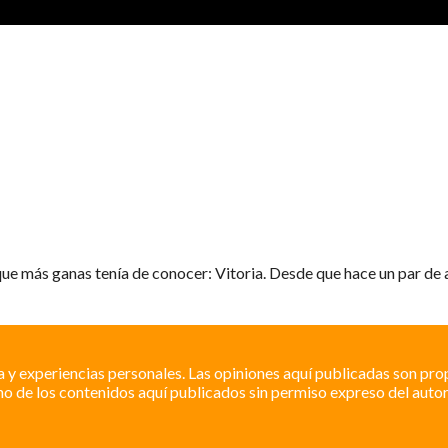
más ganas tenía de conocer: Vitoria. Desde que hace un par de años 
a y experiencias personales. Las opiniones aquí publicadas son pro
o de los contenidos aquí publicados sin permiso expreso del autor