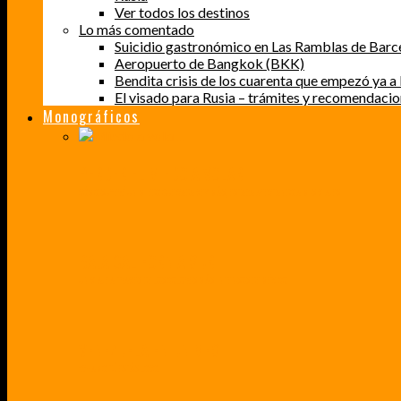
Ver todos los destinos
Lo más comentado
Suicidio gastronómico en Las Ramblas de Barc
Aeropuerto de Bangkok (BKK)
Bendita crisis de los cuarenta que empezó ya a l
El visado para Rusia – trámites y recomendaci
Monográficos
PERDER EL MIEDO A VOLAR
CÓMO SUPERÉ UN MIEDO QUE CADA VEZ MÁS, ESTABA AFECTANDO A MIS VIAJES
BAJA CALIFORNIA SUR
UN VIAJE A TRAVÉS DE LOS COLORES MÁS INTENSOS DE MÉXICO
VENEZUELA EN UN MES
¡CHAMO TÚ ESTÁS LOCO!