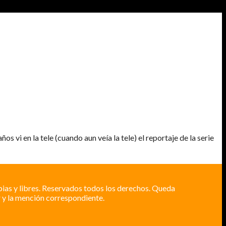
vi en la tele (cuando aun veía la tele) el reportaje de la serie
pias y libres. Reservados todos los derechos. Queda
 y la mención correspondiente.