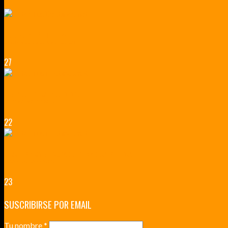
LILLE CIUDAD ARTÍSTICA
CUATRO VISITAS QUE TIENES QUE HACER EN LILLE EN 2015
27
VERSALLES Y SUS ALREDEDORES
DICEN QUE MUCHO MÁS QUE UN CASTILLO
22
RENNES Y ANGERS CIUDADES DE MADERA Y PIEDRA
UNA ESCAPADA POR LA CAPITAL BORGOÑA
23
SUSCRIBIRSE POR EMAIL
Tu nombre
*