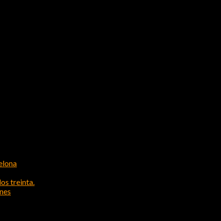
elona
os treinta.
ones