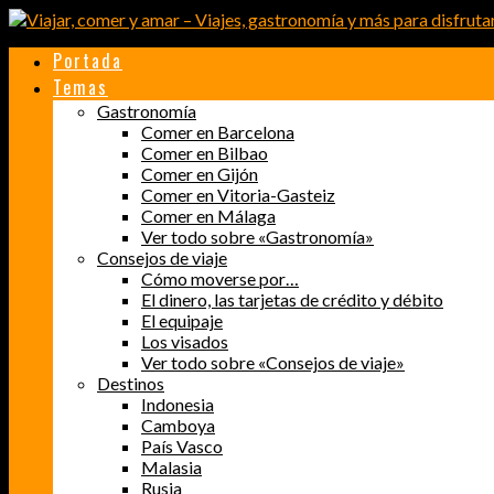
Portada
Temas
Gastronomía
Comer en Barcelona
Comer en Bilbao
Comer en Gijón
Comer en Vitoria-Gasteiz
Comer en Málaga
Ver todo sobre «Gastronomía»
Consejos de viaje
Cómo moverse por…
El dinero, las tarjetas de crédito y débito
El equipaje
Los visados
Ver todo sobre «Consejos de viaje»
Destinos
Indonesia
Camboya
País Vasco
Malasia
Rusia