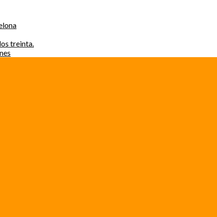
elona
os treinta.
ones