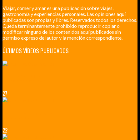
Viajar, comer y amar es una publicación sobre viajes,
gastronomía y experiencias personales. Las opiniones aquí
publicadas son propias y libres. Reservados todos los derechos.
Queda terminantemente prohibido reproducir, copiar o
modificar ninguno de los contenidos aquí publicados sin
permiso expreso del autor y la mención correspondiente.
ÚLTIMOS VÍDEOS PUBLICADOS
LILLE CIUDAD ARTÍSTICA
CUATRO VISITAS QUE TIENES QUE HACER EN LILLE EN 2015
27
VERSALLES Y SUS ALREDEDORES
DICEN QUE MUCHO MÁS QUE UN CASTILLO
22