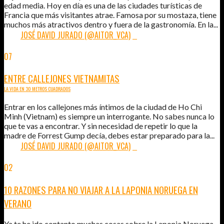
edad media. Hoy en día es una de las ciudades turísticas de
Francia que más visitantes atrae. Famosa por su mostaza, tiene
muchos más atractivos dentro y fuera de la gastronomía. En la...
POR:
JOSÉ DAVID JURADO (@AITOR_VCA)
0
07
JUL
2015
ENTRE CALLEJONES VIETNAMITAS
LA VIDA EN 30 METROS CUADRADOS
Entrar en los callejones más íntimos de la ciudad de Ho Chi
Minh (Vietnam) es siempre un interrogante. No sabes nunca lo
que te vas a encontrar. Y sin necesidad de repetir lo que la
madre de Forrest Gump decía, debes estar preparado para la...
POR:
JOSÉ DAVID JURADO (@AITOR_VCA)
0
02
JUL
2015
10 RAZONES PARA NO VIAJAR A LA LAPONIA NORUEGA EN
VERANO
Ya te he ido contanto muchas cosas sobre la Laponia Noruega.