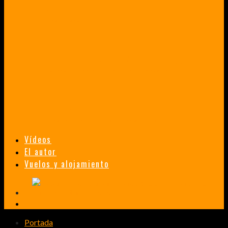
VENEZUELA EN UN MES
¡CHAMO TÚ ESTÁS LOCO!
TAILANDIA, MALASIA Y SINGAPUR EN 33 DÍAS
HISTORIAS DE UN PRIMER ENCUENTRO CON LA CULTURA ASIÁTICA
TRANSMONGOLIANO
UN FASCINANTE VIAJE EN TREN DESDE PEKÍN A SAN PETERSBURGO.
Vídeos
El autor
Vuelos y alojamiento
Portada