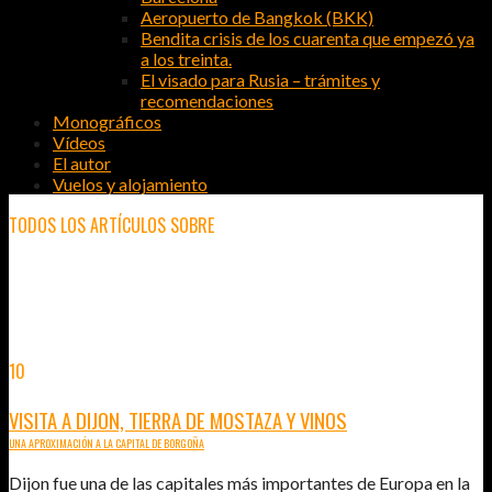
Aeropuerto de Bangkok (BKK)
Bendita crisis de los cuarenta que empezó ya
a los treinta.
El visado para Rusia – trámites y
recomendaciones
Monográficos
Vídeos
El autor
Vuelos y alojamiento
TODOS LOS ARTÍCULOS SOBRE
VIAJAR A
10
JUL
2015
VISITA A DIJON, TIERRA DE MOSTAZA Y VINOS
UNA APROXIMACIÓN A LA CAPITAL DE BORGOÑA
Dijon fue una de las capitales más importantes de Europa en la