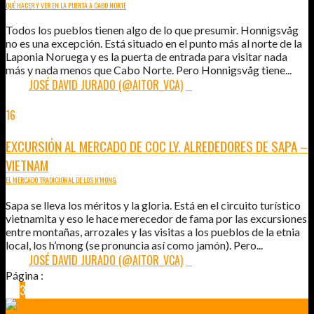
QUÉ HACER Y VER EN LA PUERTA A CABO NORTE
Todos los pueblos tienen algo de lo que presumir. Honnigsvåg
no es una excepción. Está situado en el punto más al norte de la
Laponia Noruega y es la puerta de entrada para visitar nada
más y nada menos que Cabo Norte. Pero Honnigsvåg tiene...
POR:
JOSÉ DAVID JURADO (@AITOR_VCA)
0
16
JUN
2015
EXCURSIÓN AL MERCADO DE COC LY. ALREDEDORES DE SAPA –
VIETNAM
EL MERCADO TRADICIONAL DE LOS H'MONG
Sapa se lleva los méritos y la gloria. Está en el circuito turístico
vietnamita y eso le hace merecedor de fama por las excursiones
entre montañas, arrozales y las visitas a los pueblos de la etnia
local, los h’mong (se pronuncia así como jamón). Pero...
POR:
JOSÉ DAVID JURADO (@AITOR_VCA)
0
Página :
1
2
3
4
5
6
…
48