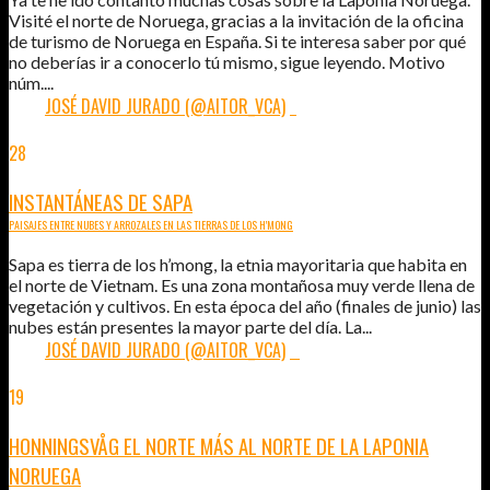
Visité el norte de Noruega, gracias a la invitación de la oficina
de turismo de Noruega en España. Si te interesa saber por qué
no deberías ir a conocerlo tú mismo, sigue leyendo. Motivo
núm....
POR:
JOSÉ DAVID JURADO (@AITOR_VCA)
1
28
JUN
2015
INSTANTÁNEAS DE SAPA
PAISAJES ENTRE NUBES Y ARROZALES EN LAS TIERRAS DE LOS H'MONG
Sapa es tierra de los h’mong, la etnia mayoritaria que habita en
el norte de Vietnam. Es una zona montañosa muy verde llena de
vegetación y cultivos. En esta época del año (finales de junio) las
nubes están presentes la mayor parte del día. La...
POR:
JOSÉ DAVID JURADO (@AITOR_VCA)
0
19
JUN
2015
HONNINGSVÅG EL NORTE MÁS AL NORTE DE LA LAPONIA
NORUEGA