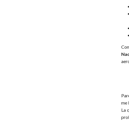
Com
Nad
aer
Par
me 
La 
pro