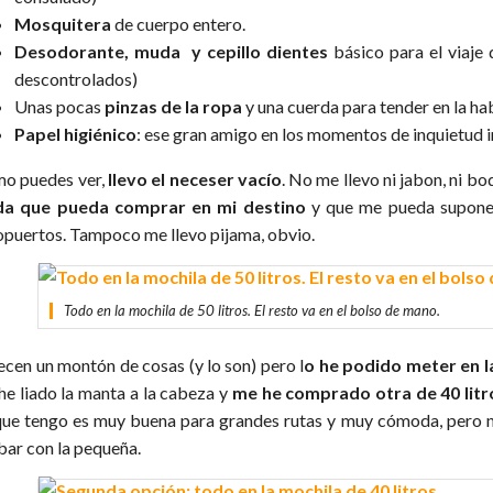
Mosquitera
de cuerpo entero.
Desodorante, muda y cepillo dientes
básico para el viaje 
descontrolados)
Unas pocas
pinzas de la ropa
y una cuerda para tender en la ha
Papel higiénico
: ese gran amigo en los momentos de inquietud 
o puedes ver,
llevo el neceser vacío
. No me llevo ni jabon, ni bo
a que pueda comprar en mi destino
y que me pueda suponer 
opuertos. Tampoco me llevo pijama, obvio.
Todo en la mochila de 50 litros. El resto va en el bolso de mano.
ecen un montón de cosas (y lo son) pero l
o he podido meter en l
he liado la manta a la cabeza y
me he comprado otra de 40 lit
que tengo es muy buena para grandes rutas y muy cómoda, pero n
bar con la pequeña.