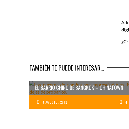
Ade
dig
¿Cr
TAMBIÉN TE PUEDE INTERESAR...
EL BARRIO CHINO DE BANGKOK – CHINATOWN
4 AGOSTO, 2012
4
TEMPLO WAT ARUN
(BANGKOK) – EN LO
AYUTTHAYA: TEM