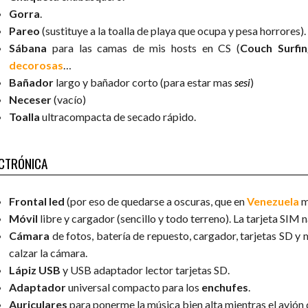
Gorra
.
Pareo
(sustituye a la toalla de playa que ocupa y pesa horrores).
Sábana
para las camas de mis hosts en CS (
Couch Surfin
decorosas
…
Bañador
largo y bañador corto (para estar mas
sesi
)
Neceser
(vacío)
Toalla
ultracompacta de secado rápido.
CTRÓNICA
Frontal led
(por eso de quedarse a oscuras, que en
Venezuela
m
Móvil
libre y cargador (sencillo y todo terreno). La tarjeta SIM 
Cámara
de fotos, batería de repuesto, cargador, tarjetas SD y
calzar la cámara.
Lápiz USB
y USB adaptador lector tarjetas SD.
Adaptador
universal compacto para los
enchufes
.
Auriculares
para ponerme la música bien alta mientras el avión 