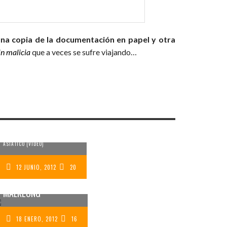
una copia de la documentación en papel y otra
in malicia
que a veces se sufre viajando…
120 SEGUNDOS Y 700
FOTOGRAFÍAS
RESUMEN DE UN FANTÁSTICO
EXCURSIÓN AL
VIAJE POR EL SUDESTE
MERCADO FLOTANTE
ASIÁTICO (VÍDEO)
DE AMPHAWA –
MERCADO EN LAS
12 JUNIO, 2012
20
VÍAS DEL TREN DE
MAEKLONG
18 ENERO, 2012
16