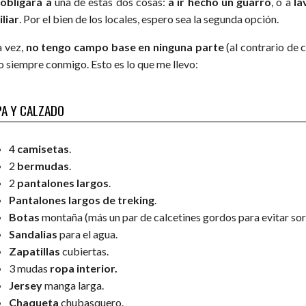
obligará a
una de estas dos cosas:
a ir hecho un guarro
, o a
la
iliar
. Por el bien de los locales, espero sea la segunda opción.
a vez,
no tengo campo base en ninguna parte
(al contrario de
o siempre conmigo. Esto es lo que me llevo:
A Y CALZADO
4
camisetas
.
2
bermudas
.
2
pantalones largos
.
Pantalones largos de treking
.
Botas
montaña (más un par de calcetines gordos para evitar sor
Sandalias
para el agua.
Zapatillas
cubiertas.
3 mudas
ropa interior.
Jersey
manga larga.
Chaqueta
chubasquero.