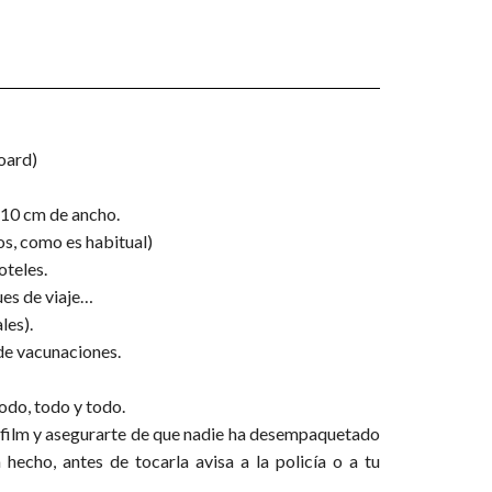
oard)
s 10 cm de ancho.
os, como es habitual)
oteles.
ues de viaje…
les).
 de vacunaciones.
todo, todo y todo.
l film y asegurarte de que nadie ha desempaquetado
 hecho, antes de tocarla avisa a la policía o a tu