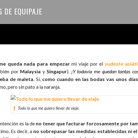
G DE EQUIPAJE
me queda nada para empezar
mi viaje por el
sudeste asiát
bién por
Malaysia
y
Singapur
).
¡Y todavía me quedan tantas cos
eba de maleta.
Sí,
como cuando en las bodas vas unos días
o, pero sin pato a la naranja.
Todo lo que me quiero llevar de viaje.
intención es la de
no tener que facturar forzosamente por tam
imo. Es decir, a
no sobrepasar las medidas establecidas ni el