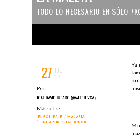
TODO LO NECESARIO EN SÓLO 7K
Ya
27
JUL
tam
2011
pru
Por
mism
JOSÉ DAVID JURADO (@AITOR_VCA)
Más sobre
EL EQUIPAJE
MALASIA
SINGAPUR
TAILANDIA
Mi 
máx