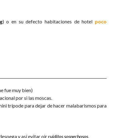
g
) o en su defecto habitaciones de hotel
poco
e fue muy bien)
nacional por si las moscas.
 mini trípode para dejar de hacer malabarismos para
despega y así evitar oir
ruiditos sospechosos
.