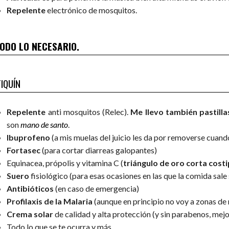
Repelente
electrónico de mosquitos.
IQUÍN
Repelente
anti mosquitos (Relec).
Me llevo también pastilla
son
mano de santo
.
Ibuprofeno
(a mis muelas del juicio les da por removerse cuand
Fortasec
(para cortar diarreas galopantes)
Equinacea, própolis y vitamina C (
triángulo de oro corta cost
Suero
fisiológico (para esas ocasiones en las que la comida sale
Antibióticos
(en caso de emergencia)
Profilaxis de la Malaria
(aunque en principio no voy a zonas de 
Crema solar
de calidad y alta protección (y sin parabenos, mejo
Todo lo que se te ocurra y más…