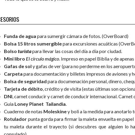
CESORIOS
Funda de agua
para sumergir cámara de fotos. (OverBoard)
Bolsa 15 litros sumergible
para excursiones acuáticas (OverB
Bolso
turista
para llevar las cosas del día a día por ciudad.
Mini libro
El círculo mágico
. Impreso en papel Biblia y de apena
Gafas de sol
y gafas de ver (para no perderme en los aeropuert
Carpeta
para documentación y billetes impresos de aviones y h
Bolsa de seguridad
para documenación personal, dinero, cheq
Tarjeta de débito
, crédito y de visita (estas últimas son opciona
DNI
, carnet conducir y carnet de conducir internacional. Carnet
Guia
Loney Planet Tailandia
.
Cuaderno de notas
Moleskine
y boli a la medida para anotarlo 
Rotulador
punta gorda para firmar la maleta envuelta en pape
tu maleta durante el trayecto (si descubres que alguien lo ha
consulado)