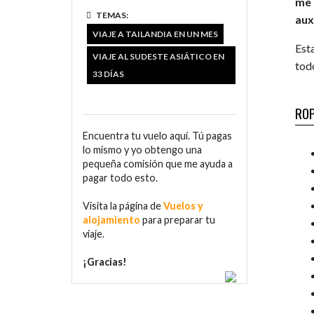
me 
TEMAS:
aux
VIAJE A TAILANDIA EN UN MES
Est
VIAJE AL SUDESTE ASIÁTICO EN
tod
33 DÍAS
ROP
Encuentra tu vuelo aquí. Tú pagas
lo mismo y yo obtengo una
pequeña comisión que me ayuda a
pagar todo esto.
Visita la página de
Vuelos y
alojamiento
para preparar tu
viaje.
¡Gracias!