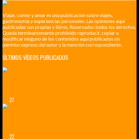
Viajar, comer y amar es una publicación sobre viajes,
gastronomía y experiencias personales. Las opiniones aquí
publicadas son propias y libres. Reservados todos los derechos.
Queda terminantemente prohibido reproducir, copiar o
modificar ninguno de los contenidos aquí publicados sin
permiso expreso del autor y la mención correspondiente.
ÚLTIMOS VÍDEOS PUBLICADOS
LILLE CIUDAD ARTÍSTICA
CUATRO VISITAS QUE TIENES QUE HACER EN LILLE EN 2015
27
VERSALLES Y SUS ALREDEDORES
DICEN QUE MUCHO MÁS QUE UN CASTILLO
22