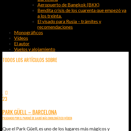
Aeropuerto de Bangkok (BKK)
Bendita crisis de los cuarenta que empezó ya
a los treinta.
El visado para Rusia – trámites y
recomendaciones
Monográficos
Vídeos
El autor
Vuelos y alojamiento
TODOS LOS ARTÍCULOS SOBRE
QUÉ VER
23
JUN
2014
PARK GÜELL – BARCELONA
PASEANDO POR EL PARQUÉ DE GAUDÍ MÁS EMBLEMÁTICO (VÍDEO)
Que el Park Güell, es uno de los lugares más mágicos y