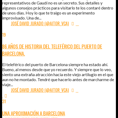
representativos de Gaudí no es un secreto. Sus detalles y
algunos consejos prácticos para visitarlo te los contaré dentro
de unos días. Hoy lo que te traigo es un experimento
improvisado. Una de...
POR:
JOSÉ DAVID JURADO (@AITOR_VCA)
5
19
ABR
2014
86 AÑOS DE HISTORIA DEL TELEFÉRICO DEL PUERTO DE
BARCELONA.
El teleférico del puerto de Barcelona siempre ha estado ahí.
Bueno, al menos desde que yo recuerdo. Y siempre que lo veo,
siento una extraña atracción hacia este viejo artilugio en el que
aun no he montado. Tendré que hacerlo antes de marcharme de
viaje...
POR:
JOSÉ DAVID JURADO (@AITOR_VCA)
1
31
DIC
2013
UNA APROXIMACIÓN A BARCELONA