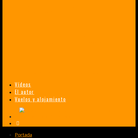
VENEZUELA EN UN MES
¡CHAMO TÚ ESTÁS LOCO!
TAILANDIA, MALASIA Y SINGAPUR EN 33 DÍAS
HISTORIAS DE UN PRIMER ENCUENTRO CON LA CULTURA ASIÁTICA
TRANSMONGOLIANO
UN FASCINANTE VIAJE EN TREN DESDE PEKÍN A SAN PETERSBURGO.
Vídeos
El autor
Vuelos y alojamiento
Portada