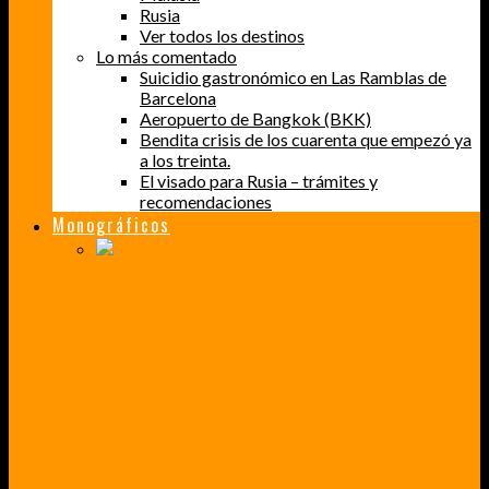
Rusia
Ver todos los destinos
Lo más comentado
Suicidio gastronómico en Las Ramblas de
Barcelona
Aeropuerto de Bangkok (BKK)
Bendita crisis de los cuarenta que empezó ya
a los treinta.
El visado para Rusia – trámites y
recomendaciones
Monográficos
PERDER EL MIEDO A VOLAR
CÓMO SUPERÉ UN MIEDO QUE CADA VEZ MÁS, ESTABA AFECTANDO A MIS VIAJES
BAJA CALIFORNIA SUR
UN VIAJE A TRAVÉS DE LOS COLORES MÁS INTENSOS DE MÉXICO