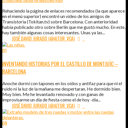
LA CIUDAD CONDAL CONTADA POR TRANSISTORIA (VÍDEO)
Rehaciendo la página de enlaces recomendados (la que aparece
en el menú superior) encontré un vídeo de los amigos de
Transistoria (Tokitan.tv) sobre Barcelona. Con anterioridad
había publicado otro sobre Berlín que me gustó mucho. En este,
hay también algunas cosas interesantes. Unas ya las...
POR:
JOSÉ DAVID JURADO (@AITOR_VCA)
1
01
NOV
2013
INVENTANDO HISTORIAS POR EL CASTILLO DE MONTJUÏC –
BARCELONA
Anoche dormí con tapones en los oídos y antifaz para que ni el
ruido ni la luz de la mañana me despertaran. He dormido bien.
Muy bien. Me he levantado renovado y con ganas de
improvisarme un día de fiesta como el de hoy -día...
POR:
JOSÉ DAVID JURADO (@AITOR_VCA)
1
09
MAR
2013