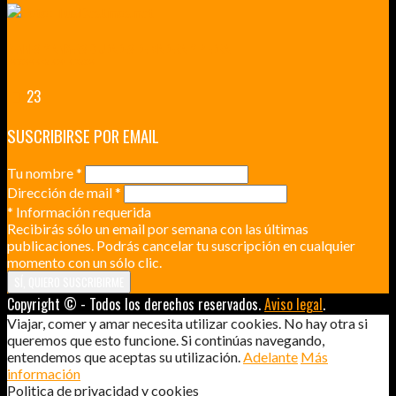
RENNES Y ANGERS CIUDADES DE MADERA Y PIEDRA
UNA ESCAPADA POR LA CAPITAL BORGOÑA
23
SUSCRIBIRSE POR EMAIL
Tu nombre
*
Dirección de mail
*
*
Información requerida
Recibirás sólo un email por semana con las últimas
publicaciones. Podrás cancelar tu suscripción en cualquier
momento con un sólo clic.
Copyright © - Todos los derechos reservados.
Aviso legal
.
Viajar, comer y amar necesita utilizar cookies. No hay otra si
queremos que esto funcione. Si continúas navegando,
entendemos que aceptas su utilización.
Adelante
Más
información
Politica de privacidad y cookies