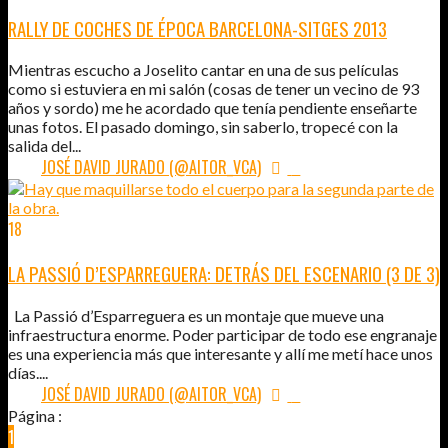
RALLY DE COCHES DE ÉPOCA BARCELONA-SITGES 2013
Mientras escucho a Joselito cantar en una de sus películas
como si estuviera en mi salón (cosas de tener un vecino de 93
años y sordo) me he acordado que tenía pendiente enseñarte
unas fotos. El pasado domingo, sin saberlo, tropecé con la
salida del...
POR:
JOSÉ DAVID JURADO (@AITOR_VCA)
0
18
ABR
2012
LA PASSIÓ D’ESPARREGUERA: DETRÁS DEL ESCENARIO (3 DE 3)
La Passió d’Esparreguera es un montaje que mueve una
infraestructura enorme. Poder participar de todo ese engranaje
es una experiencia más que interesante y allí me metí hace unos
días....
POR:
JOSÉ DAVID JURADO (@AITOR_VCA)
0
Página :
1
2