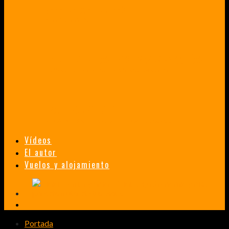
VENEZUELA EN UN MES
¡CHAMO TÚ ESTÁS LOCO!
TAILANDIA, MALASIA Y SINGAPUR EN 33 DÍAS
HISTORIAS DE UN PRIMER ENCUENTRO CON LA CULTURA ASIÁTICA
TRANSMONGOLIANO
UN FASCINANTE VIAJE EN TREN DESDE PEKÍN A SAN PETERSBURGO.
Vídeos
El autor
Vuelos y alojamiento
Portada