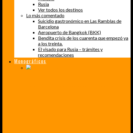
Rusia
Ver todos los destinos
Lo más comentado
Suicidio gastronómico en Las Ramblas de
Barcelona
Aeropuerto de Bangkok (BKK)
Bendita crisis de los cuarenta que empezó ya
a los treinta.
El visado para Rusia – trámites y
recomendaciones
Monográficos
PERDER EL MIEDO A VOLAR
CÓMO SUPERÉ UN MIEDO QUE CADA VEZ MÁS, ESTABA AFECTANDO A MIS VIAJES
BAJA CALIFORNIA SUR
UN VIAJE A TRAVÉS DE LOS COLORES MÁS INTENSOS DE MÉXICO