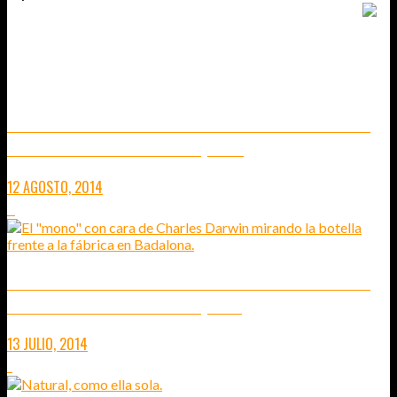
TAMBIÉN TE PUEDE INTERESAR...
RECUPERACIÓN DEL RÍO BESÒS Y LOS ESPACIOS PÚBLICOS
ENTRE SANT ADRIÀ Y MONTGAT (2 DE 2)
12 AGOSTO, 2014
0
RECUPERACIÓN DEL RÍO BESÒS Y LOS ESPACIOS PÚBLICOS
ENTRE SANT ADRIÀ Y MONTGAT (1 DE 2)
13 JULIO, 2014
1