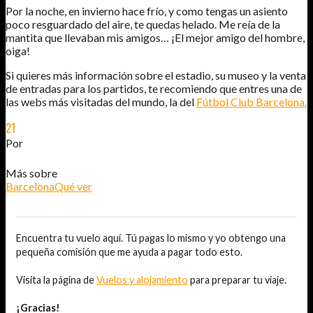
Por la noche, en invierno hace frío, y como tengas un asiento
poco resguardado del aire, te quedas helado. Me reía de la
mantita que llevaban mis amigos… ¡El mejor amigo del hombre,
oiga!
Si quieres más información sobre el estadio, su museo y la venta
de entradas para los partidos, te recomiendo que entres una de
las webs más visitadas del mundo, la del
Fútbol Club Barcelona.
21
DIC
2011
Por
JOSÉ DAVID JURADO (@AITOR_VCA)
Más sobre
Barcelona
Qué ver
Encuentra tu vuelo aquí. Tú pagas lo mismo y yo obtengo una
pequeña comisión que me ayuda a pagar todo esto.
Visita la página de
Vuelos y alojamiento
para preparar tu viaje.
¡Gracias!