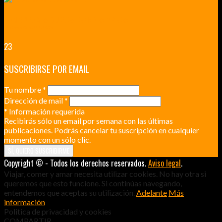
RENNES Y ANGERS CIUDADES DE MADERA Y PIEDRA
UNA ESCAPADA POR LA CAPITAL BORGOÑA
23
SUSCRIBIRSE POR EMAIL
Tu nombre
*
Dirección de mail
*
*
Información requerida
Recibirás sólo un email por semana con las últimas
publicaciones. Podrás cancelar tu suscripción en cualquier
momento con un sólo clic.
Copyright © - Todos los derechos reservados.
Aviso legal
.
Viajar, comer y amar necesita utilizar cookies. No hay otra si
queremos que esto funcione. Si continúas navegando,
entendemos que aceptas su utilización.
Adelante
Más
información
Politica de privacidad y cookies
COMPARTIR