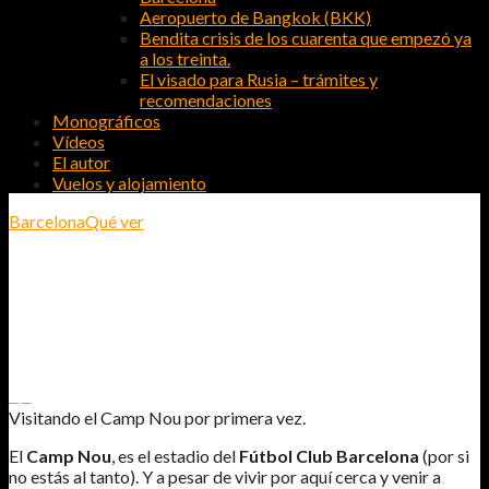
Aeropuerto de Bangkok (BKK)
Bendita crisis de los cuarenta que empezó ya
a los treinta.
El visado para Rusia – trámites y
recomendaciones
Monográficos
Vídeos
El autor
Vuelos y alojamiento
Barcelona
Qué ver
VISITANDO EL CAMP NOU POR
PRIMERA VEZ.
0
0
Visitando el Camp Nou por primera vez.
El
Camp Nou
, es el estadio del
Fútbol Club Barcelona
(por si
no estás al tanto). Y a pesar de vivir por aquí cerca y venir a