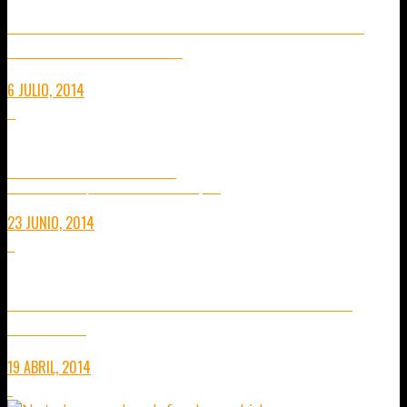
GINSHOW BARCELONA 2014 – POSTUREO CON CLASE EN
TIEMPOS DE VACAS FLACAS
6 JULIO, 2014
0
PARK GÜELL – BARCELONA
PASEANDO POR EL PARQUÉ DE GAUDÍ MÁS EMBLEMÁTICO (VÍDEO)
23 JUNIO, 2014
5
86 AÑOS DE HISTORIA DEL TELEFÉRICO DEL PUERTO DE
BARCELONA.
19 ABRIL, 2014
1