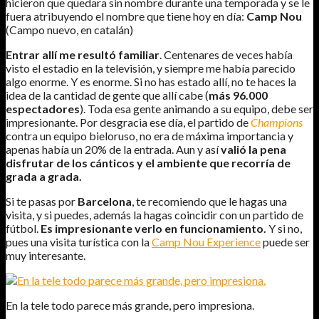
hicieron que quedara sin nombre durante una temporada y se le
fuera atribuyendo el nombre que tiene hoy en día:
Camp Nou
(Campo nuevo, en catalán)
Entrar allí me resultó familiar
. Centenares de veces había
visto el estadio en la televisión, y siempre me había parecido
algo enorme. Y es enorme. Si no has estado allí, no te haces la
idea de la cantidad de gente que allí cabe (
más 96.000
espectadores
). Toda esa gente animando a su equipo, debe ser
impresionante. Por desgracia ese día, el partido de
Champions
contra un equipo bieloruso, no era de máxima importancia y
apenas había un 20% de la entrada. Aun y así
valió la pena
disfrutar de los cánticos y el ambiente que recorría de
grada a grada.
Si te pasas por
Barcelona
, te recomiendo que le hagas una
visita, y si puedes, además la hagas coincidir con un partido de
fútbol.
Es impresionante verlo en funcionamiento.
Y si no,
pues una visita turística con la
Camp Nou Experience
puede ser
muy interesante.
En la tele todo parece más grande, pero impresiona.