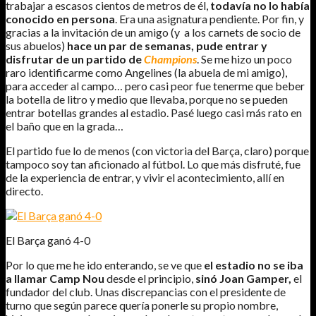
trabajar a escasos cientos de metros de él,
todavía no lo había
conocido en persona
. Era una asignatura pendiente. Por fin, y
gracias a la invitación de un amigo (y a los carnets de socio de
sus abuelos)
hace un par de semanas, pude entrar y
disfrutar de un partido de
Champions
. Se me hizo un poco
raro identificarme como Angelines (la abuela de mi amigo),
para acceder al campo… pero casi peor fue tenerme que beber
la botella de litro y medio que llevaba, porque no se pueden
entrar botellas grandes al estadio. Pasé luego casi más rato en
el baño que en la grada…
El partido fue lo de menos (con victoria del Barça, claro) porque
tampoco soy tan aficionado al fútbol. Lo que más disfruté, fue
de la experiencia de entrar, y vivir el acontecimiento, allí en
directo.
El Barça ganó 4-0
Por lo que me he ido enterando, se ve que
el estadio no se iba
a llamar Camp Nou
desde el principio,
sinó Joan Gamper,
el
fundador del club.
Unas discrepancias con el presidente de
turno que según parece quería ponerle su propio nombre,