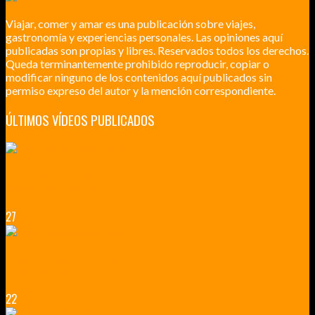
Viajar, comer y amar es una publicación sobre viajes,
gastronomía y experiencias personales. Las opiniones aquí
publicadas son propias y libres. Reservados todos los derechos.
Queda terminantemente prohibido reproducir, copiar o
modificar ninguno de los contenidos aquí publicados sin
permiso expreso del autor y la mención correspondiente.
ÚLTIMOS VÍDEOS PUBLICADOS
LILLE CIUDAD ARTÍSTICA
CUATRO VISITAS QUE TIENES QUE HACER EN LILLE EN 2015
27
VERSALLES Y SUS ALREDEDORES
DICEN QUE MUCHO MÁS QUE UN CASTILLO
22