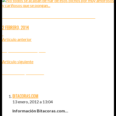
CELEBRACIÓN DEL AÑO NUEVO CHINO – BARCELONA
2 FEBRERO, 2014
1
Artículo anterior
RÉQUIEM POR LOS ROQUES.
Artículo siguiente
FELIZ NAVIDAD, VIAJEROS...
3
COMENTARIOS
BITACORAS.COM
13 enero, 2012 a 13:04
Información Bitacoras.com…