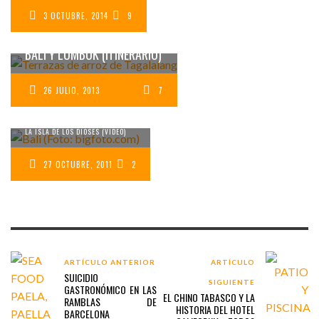
3 OCTUBRE, 2014
9
PRÓXIMO VIAJE: YAKARTA,
BALI Y LOMBOK (ITINERARIO)
PASEO TRANQUILO
26 JULIO, 2013
7
POR BALI
LAS IMÁGENES DEL DÍA A DÍA DE
LA ISLA DE LOS DIOSES (VÍDEO)
27 OCTUBRE, 2011
2
ARTÍCULO ANTERIOR
ARTÍCULO
SUICIDIO
SIGUIENTE
GASTRONÓMICO EN LAS
EL CHINO TABASCO Y LA
RAMBLAS DE
HISTORIA DEL HOTEL
BARCELONA