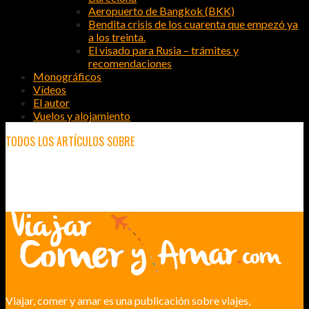
Aeropuerto de Bangkok (BKK)
Bendita crisis de los cuarenta que empezó ya
a los treinta.
El visado para Rusia – trámites y
recomendaciones
Monográficos
Vídeos
El autor
Vuelos y alojamiento
TODOS LOS ARTÍCULOS SOBRE
THE MANDANA GILI AIR
Viajar, comer y amar es una publicación sobre viajes,