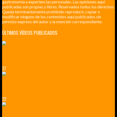
gastronomía y experiencias personales. Las opiniones aquí
publicadas son propias y libres. Reservados todos los derechos.
Queda terminantemente prohibido reproducir, copiar o
modificar ninguno de los contenidos aquí publicados sin
permiso expreso del autor y la mención correspondiente.
ÚLTIMOS VÍDEOS PUBLICADOS
LILLE CIUDAD ARTÍSTICA
CUATRO VISITAS QUE TIENES QUE HACER EN LILLE EN 2015
27
VERSALLES Y SUS ALREDEDORES
DICEN QUE MUCHO MÁS QUE UN CASTILLO
22
RENNES Y ANGERS CIUDADES DE MADERA Y PIEDRA