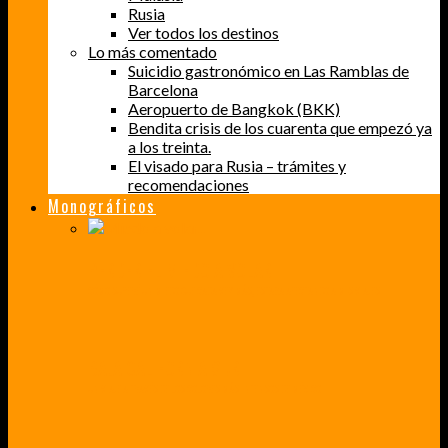
Rusia
Ver todos los destinos
Lo más comentado
Suicidio gastronómico en Las Ramblas de
Barcelona
Aeropuerto de Bangkok (BKK)
Bendita crisis de los cuarenta que empezó ya
a los treinta.
El visado para Rusia – trámites y
recomendaciones
Monográficos
PERDER EL MIEDO A VOLAR
CÓMO SUPERÉ UN MIEDO QUE CADA VEZ MÁS, ESTABA AFECTANDO A MIS VIAJES
BAJA CALIFORNIA SUR
UN VIAJE A TRAVÉS DE LOS COLORES MÁS INTENSOS DE MÉXICO