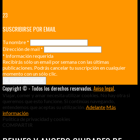
UNA ESCAPADA POR LA CAPITAL BORGOÑA
23
SUSCRIBIRSE POR EMAIL
Tu nombre
*
Dirección de mail
*
*
Información requerida
Recibirás sólo un email por semana con las últimas
publicaciones. Podrás cancelar tu suscripción en cualquier
momento con un sólo clic.
Copyright © - Todos los derechos reservados.
Aviso legal
.
Viajar, comer y amar necesita utilizar cookies. No hay otra si
queremos que esto funcione. Si continúas navegando,
entendemos que aceptas su utilización.
Adelante
Más
información
Politica de privacidad y cookies
COMPARTIR