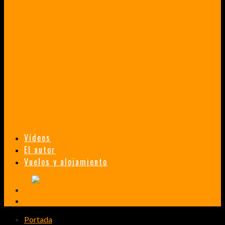
VENEZUELA EN UN MES
¡CHAMO TÚ ESTÁS LOCO!
TAILANDIA, MALASIA Y SINGAPUR EN 33 DÍAS
HISTORIAS DE UN PRIMER ENCUENTRO CON LA CULTURA ASIÁTICA
TRANSMONGOLIANO
UN FASCINANTE VIAJE EN TREN DESDE PEKÍN A SAN PETERSBURGO.
Vídeos
El autor
Vuelos y alojamiento
Portada