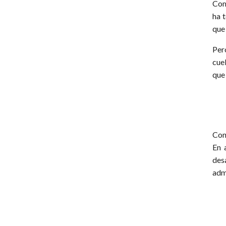
Com
ha 
que
Per
cue
que 
Con
En 
des
adm