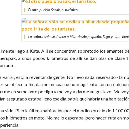
El otro pueblo Sasak, el turístico.
La señora sólo se dedica a hilar desde pequeña. Digo yo que tiene 
almente llego a Kuta. Allí se concentran sobretodo los amantes del
Gerupak, a unos pocos kilómetros de allí se dan olas de clase 1
ortante.
a variar, está a reventar de gente. No llevo nada reservado -tam
er se ofrece a limpiarme un cuartucho mugriento con un colchón
erme en semejante pocilga y me voy a darme un gustazo. Me voy
ían asegurado estaba lleno ese día, sabía que habría una habitació
 ha sido. Pillo la última habitación por el módico precio de 1.100
tos kilómetros en moto. No me lo esperaba, pero hacer ruta en mo
xperiencia.