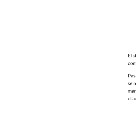
El s
cont
Pas
se 
man
el 