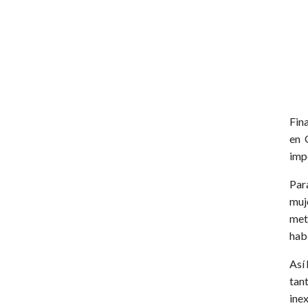
Fin
en 
imp
Par
muj
met
hab
Así
tan
ine