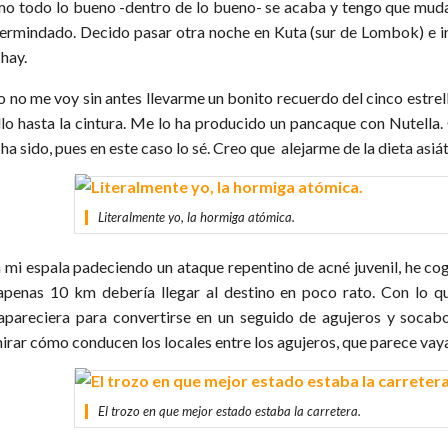
o todo lo bueno -dentro de lo bueno- se acaba y tengo que muda
termindado. Decido pasar otra noche en Kuta (sur de Lombok) e ir 
 hay.
o no me voy sin antes llevarme un bonito recuerdo del cinco estrel
llo hasta la cintura. Me lo ha producido un pancaque con Nutella. 
ha sido, pues en este caso lo sé. Creo que alejarme de la dieta asi
Literalmente yo, la hormiga atómica.
 mi espala padeciendo un ataque repentino de acné juvenil, he cogi
apenas 10 km debería llegar al destino en poco rato. Con lo q
apareciera para convertirse en un seguido de agujeros y socabo
irar cómo conducen los locales entre los agujeros, que parece vay
El trozo en que mejor estado estaba la carretera.