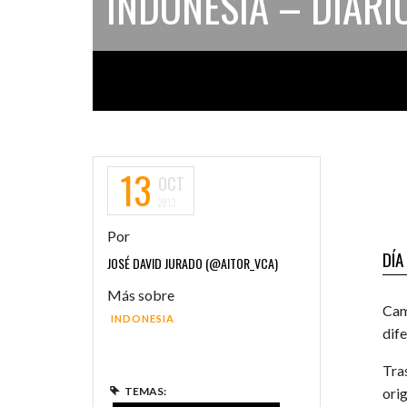
INDONESIA – DIARIO
13
OCT
2013
Por
DÍA
JOSÉ DAVID JURADO (@AITOR_VCA)
Más sobre
Cam
INDONESIA
dife
Tra
ori
TEMAS: