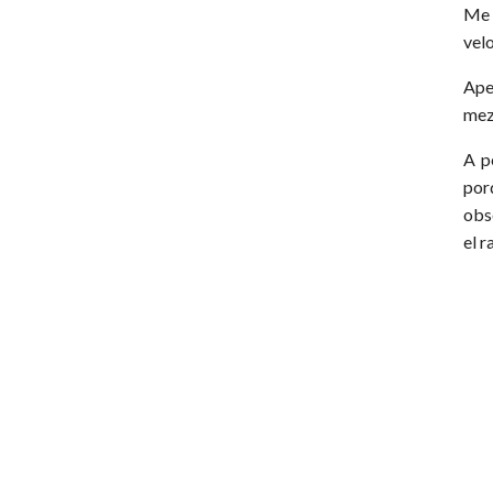
Me 
velo
Ape
mez
A p
por
obs
el r