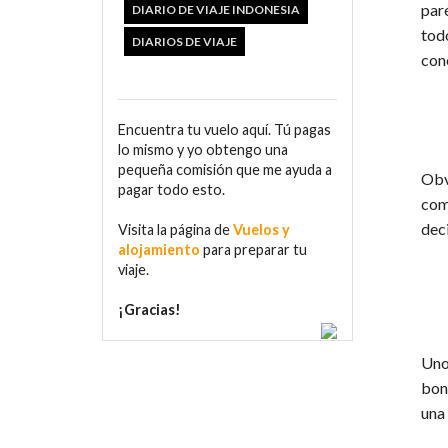
par
DIARIO DE VIAJE INDONESIA
tod
DIARIOS DE VIAJE
con
Encuentra tu vuelo aquí. Tú pagas
lo mismo y yo obtengo una
pequeña comisión que me ayuda a
Obv
pagar todo esto.
com
dec
Visita la página de
Vuelos y
alojamiento
para preparar tu
viaje.
¡Gracias!
Uno
bon
una