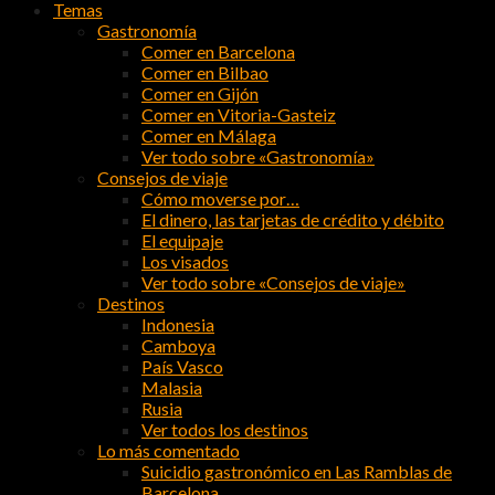
Temas
Gastronomía
Comer en Barcelona
Comer en Bilbao
Comer en Gijón
Comer en Vitoria-Gasteiz
Comer en Málaga
Ver todo sobre «Gastronomía»
Consejos de viaje
Cómo moverse por…
El dinero, las tarjetas de crédito y débito
El equipaje
Los visados
Ver todo sobre «Consejos de viaje»
Destinos
Indonesia
Camboya
País Vasco
Malasia
Rusia
Ver todos los destinos
Lo más comentado
Suicidio gastronómico en Las Ramblas de
Barcelona