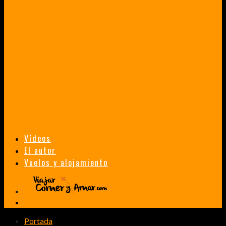
VENEZUELA EN UN MES
¡CHAMO TÚ ESTÁS LOCO!
TAILANDIA, MALASIA Y SINGAPUR EN 33 DÍAS
HISTORIAS DE UN PRIMER ENCUENTRO CON LA CULTURA ASIÁTICA
TRANSMONGOLIANO
UN FASCINANTE VIAJE EN TREN DESDE PEKÍN A SAN PETERSBURGO.
Vídeos
El autor
Vuelos y alojamiento
Portada