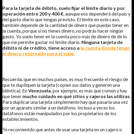
Para la tarjeta de débito, suelo fijar el límite diario y por
operación entre 200 y 400 €
, aunque eso dependerá del país y
del gasto diario que tengas previsto. El límite en este caso,
también depende de la cantidad de dinero que puedas tener en
la cuenta, porque si no tienes dinero, no podrás hacer ningún
gasto. Yo suelo tener en la cuenta poco más de dinero de de lo
que me permite gastar mi límite diario.
Ninguna tarjeta de
débito ni de crédito, tiene acceso a
la cuenta donde tengo
el dinero reservado para el viaje
.
DUPLICAR TARJETAS, DEPORTE NACIONAL
Recuerda, que en muchos países, es muy frecuente el riesgo de
que te dupliquen la tarjeta (copien sus datos y generen una
idéntica). En
Venezuela
, por ejemplo, es más que común y hay
que tener
mucho cuidado en qué sitios y cajeros las utilizas
.
Para duplicar una tarjeta símplemente hay que pasarla una vez
por un aparato similar a un datáfono. Incluso a veces los
datáfonos están manipulados por los propietarios de los
establecimientos.
Te recomientdo que antes de usar una tarjeta en un cajero o