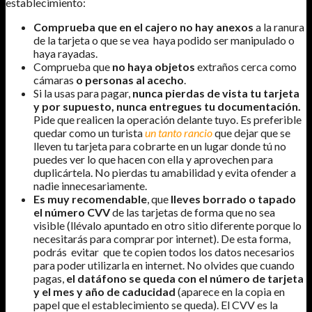
establecimiento:
Comprueba que en el cajero no hay anexos
a la ranura
de la tarjeta o que se vea haya podido ser manipulado o
haya rayadas.
Comprueba que
no haya objetos
extraños cerca como
cámaras
o personas al acecho
.
Si la usas para pagar,
nunca pierdas de vista tu tarjeta
y por supuesto, nunca entregues tu documentación.
Pide que realicen la operación delante tuyo. Es preferible
quedar como un turista
un tanto rancio
que dejar que se
lleven tu tarjeta para cobrarte en un lugar donde tú no
puedes ver lo que hacen con ella y aprovechen para
duplicártela. No pierdas tu amabilidad y evita ofender a
nadie innecesariamente.
Es muy recomendable
, que
lleves borrado o tapado
el número CVV
de las tarjetas de forma que no sea
visible (llévalo apuntado en otro sitio diferente porque lo
necesitarás para comprar por internet). De esta forma,
podrás evitar que te copien todos los datos necesarios
para poder utilizarla en internet. No olvides que cuando
pagas,
el datáfono se queda con el número de tarjeta
y el mes y año de caducidad
(aparece en la copia en
papel que el establecimiento se queda). El CVV es la