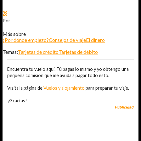
28
ENE
2012
Por
JOSÉ DAVID JURADO (@AITOR_VCA)
Más sobre
¿Por dónde empiezo?
Consejos de viaje
El dinero
Temas:
Tarjetas de crédito
Tarjetas de débito
Encuentra tu vuelo aquí. Tú pagas lo mismo y yo obtengo una
pequeña comisión que me ayuda a pagar todo esto.
Visita la página de
Vuelos y alojamiento
para preparar tu viaje.
¡Gracias!
TAMBIÉN TE PUEDE INTERESAR...