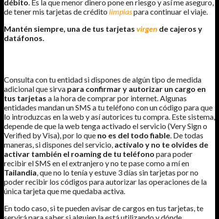
débito
. Es la que menor dinero pone en riesgo y así me aseguro,
de tener mis tarjetas de crédito
limpias
para continuar el viaje.
Mantén siempre, una de tus tarjetas
virgen
de cajeros y
datáfonos.
SISTEMAS ADICIONALES DE SEGURIDAD
Consulta con tu entidad si dispones de algún tipo de medida
adicional que sirva
para confirmar y autorizar un cargo en
tus tarjetas
a la hora de comprar por internet. Algunas
entidades mandan un SMS a tu teléfono con un código para que
lo introduzcas en la web y así autorices tu compra. Este sistema,
depende de que la web tenga activado el servicio (Very Sign o
Verified by Visa), por lo que
no es del todo fiable
. De todas
maneras, si dispones del servicio,
actívalo y no te olvides de
activar también el roaming de tu teléfono
para poder
recibir el SMS en el extranjero y no te pase como a mí en
Tailandia
, que no lo tenía y estuve 3 días sin tarjetas por no
poder recibir los códigos para autorizar las operaciones de la
única tarjeta que me quedaba activa.
En todo caso, si te pueden avisar de cargos en tus tarjetas, te
servirá para saber si alguien la está utilizando y dónde.