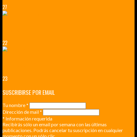
27
VERSALLES Y SUS ALREDEDORES
DICEN QUE MUCHO MÁS QUE UN CASTILLO
22
RENNES Y ANGERS CIUDADES DE MADERA Y PIEDRA
UNA ESCAPADA POR LA CAPITAL BORGOÑA
23
SUSCRIBIRSE POR EMAIL
Tu nombre
*
Dirección de mail
*
*
Información requerida
Recibirás sólo un email por semana con las últimas
publicaciones. Podrás cancelar tu suscripción en cualquier
momento con un sólo clic.