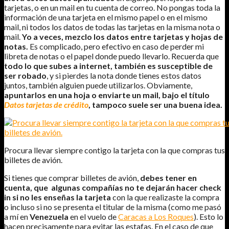
tarjetas, o en un mail en tu cuenta de correo. No pongas toda la
información de una tarjeta en el mismo papel o en el mismo
mail, ni todos los datos de todas las tarjetas en la misma nota o
mail.
Yo a veces, mezclo los datos entre tarjetas y hojas de
notas.
Es complicado, pero efectivo en caso de perder mi
libreta de notas o el papel donde puedo llevarlo. Recuerda que
todo lo que subes a internet, también es susceptible de
ser robado
, y si pierdes la nota donde tienes estos datos
juntos, también alguien puede utilizarlos. Obviamente,
apuntarlos en una hoja o enviarte un mail, bajo el título
Datos tarjetas de crédito
, tampoco suele ser una buena idea.
Procura llevar siempre contigo la tarjeta con la que compras tus
billetes de avión.
Si tienes que comprar billetes de avión,
debes tener en
cuenta, que algunas compañías no te dejarán hacer check
in si no les enseñas la tarjeta
con la que realizaste la compra
o incluso si no se presenta el titular de la misma (como me pasó
a mí en
Venezuela
en el vuelo de
Caracas a Los Roques
). Esto lo
hacen precisamente para evitar las estafas. En el caso de que