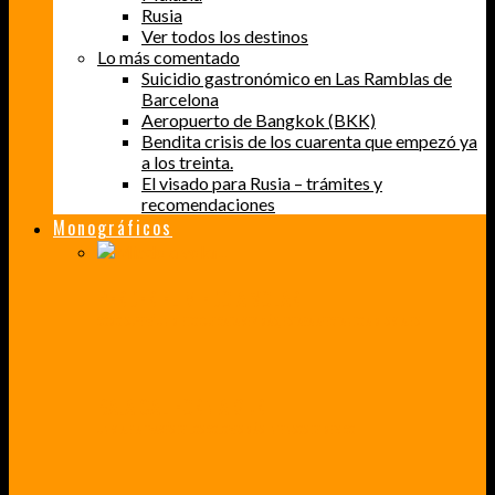
Rusia
Ver todos los destinos
Lo más comentado
Suicidio gastronómico en Las Ramblas de
Barcelona
Aeropuerto de Bangkok (BKK)
Bendita crisis de los cuarenta que empezó ya
a los treinta.
El visado para Rusia – trámites y
recomendaciones
Monográficos
PERDER EL MIEDO A VOLAR
CÓMO SUPERÉ UN MIEDO QUE CADA VEZ MÁS, ESTABA AFECTANDO A MIS VIAJES
BAJA CALIFORNIA SUR
UN VIAJE A TRAVÉS DE LOS COLORES MÁS INTENSOS DE MÉXICO