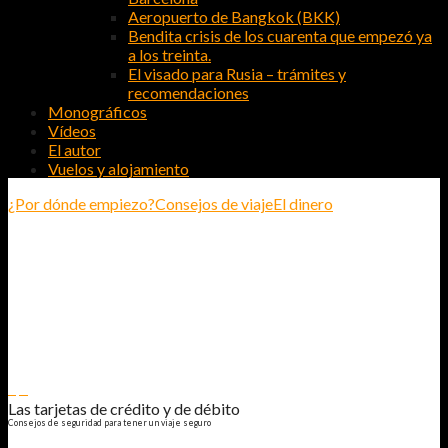
Aeropuerto de Bangkok (BKK)
Bendita crisis de los cuarenta que empezó ya
a los treinta.
El visado para Rusia – trámites y
recomendaciones
Monográficos
Vídeos
El autor
Vuelos y alojamiento
¿Por dónde empiezo?
Consejos de viaje
El dinero
LAS TARJETAS DE CRÉDITO Y DE
DÉBITO
CONSEJOS DE SEGURIDAD PARA TENER UN VIAJE SEGURO
2
0
Las tarjetas de crédito y de débito
Consejos de seguridad para tener un viaje seguro