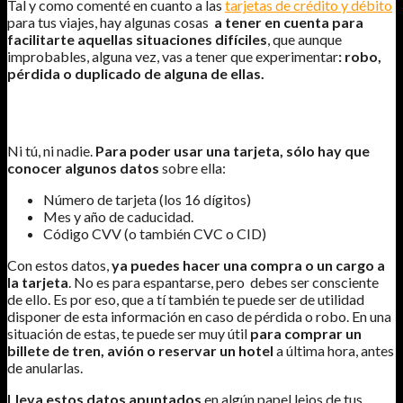
Tal y como comenté en cuanto a las
tarjetas de crédito y débito
para tus viajes, hay algunas cosas
a tener en cuenta para
facilitarte aquellas situaciones difíciles
, que aunque
improbables, alguna vez, vas a tener que experimentar
: robo,
pérdida o duplicado de alguna de ellas.
NO SE NECESITA LA TARJETA EN LA MANO PARA PODER USARLA
Ni tú, ni nadie.
Para poder usar una tarjeta, sólo hay que
conocer algunos datos
sobre ella:
Número de tarjeta (los 16 dígitos)
Mes y año de caducidad.
Código CVV (o también CVC o CID)
Con estos datos,
ya puedes hacer una compra o un cargo a
la tarjeta
. No es para espantarse, pero debes ser consciente
de ello. Es por eso, que a tí también te puede ser de utilidad
disponer de esta información en caso de pérdida o robo. En una
situación de estas, te puede ser muy útil
para comprar un
billete de tren, avión o reservar
un hotel
a última hora, antes
de anularlas.
Lleva estos datos apuntados
en algún papel lejos de tus