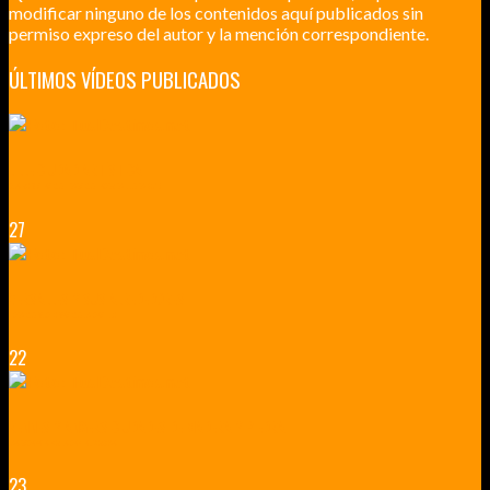
modificar ninguno de los contenidos aquí publicados sin
permiso expreso del autor y la mención correspondiente.
ÚLTIMOS VÍDEOS PUBLICADOS
LILLE CIUDAD ARTÍSTICA
CUATRO VISITAS QUE TIENES QUE HACER EN LILLE EN 2015
27
VERSALLES Y SUS ALREDEDORES
DICEN QUE MUCHO MÁS QUE UN CASTILLO
22
RENNES Y ANGERS CIUDADES DE MADERA Y PIEDRA
UNA ESCAPADA POR LA CAPITAL BORGOÑA
23