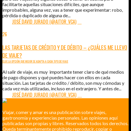
facilitarte aquellas situaciones difíciles, que aunque
improbables, alguna vez, vas a tener que experimentar: robo,
pérdida o duplicado de alguna de...
POR:
JOSÉ DAVID JURADO (@AITOR_VCA)
12
26
ENE
2012
LAS TARJETAS DE CRÉDITO Y DE DÉBITO – ¿CUÁLES ME LLEVO
DE VIAJE?
ELIJE LA OPCIÓN QUE MEJOR SE ADAPTA A CADA TIPO DE VIAJE
Al salir de viaje, es muy importante tener claro de qué medios
de pago dispones y qué puedes hacer con ellos en cada
situación. Las tarjetas de crédito / débito, son muy cómodas y
cada vez más utilizadas, incluso en el extranjero. Y antes de...
POR:
JOSÉ DAVID JURADO (@AITOR_VCA)
14
Viajar, comer y amar es una publicación sobre viajes,
gastronomía y experiencias personales. Las opiniones aquí
publicadas son propias y libres. Reservados todos los derechos.
Queda terminantemente prohibido reproducir, copiar o