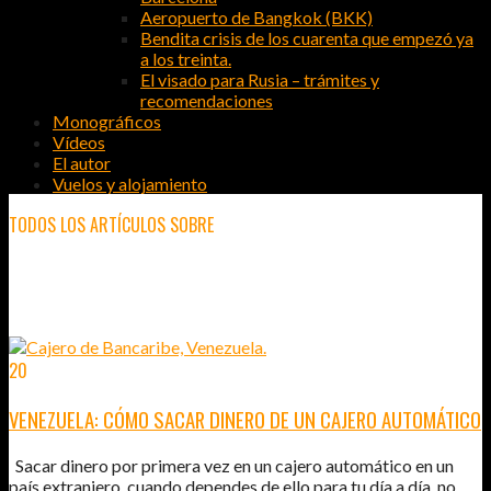
Aeropuerto de Bangkok (BKK)
Bendita crisis de los cuarenta que empezó ya
a los treinta.
El visado para Rusia – trámites y
recomendaciones
Monográficos
Vídeos
El autor
Vuelos y alojamiento
TODOS LOS ARTÍCULOS SOBRE
EL DINERO
20
MAR
2012
VENEZUELA: CÓMO SACAR DINERO DE UN CAJERO AUTOMÁTICO
Sacar dinero por primera vez en un cajero automático en un
país extranjero, cuando dependes de ello para tu día a día, no