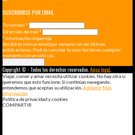
SUSCRIBIRSE POR EMAIL
Tu nombre
*
Dirección de mail
*
*
Información requerida
Recibirás sólo un email por semana con las últimas
publicaciones. Podrás cancelar tu suscripción en cualquier
momento con un sólo clic.
Copyright © - Todos los derechos reservados.
Aviso legal
.
Viajar, comer y amar necesita utilizar cookies. No hay otra si
queremos que esto funcione. Si continúas navegando,
entendemos que aceptas su utilización.
Adelante
Más
información
Politica de privacidad y cookies
COMPARTIR
VENEZUELA: CÓMO SACAR DINERO