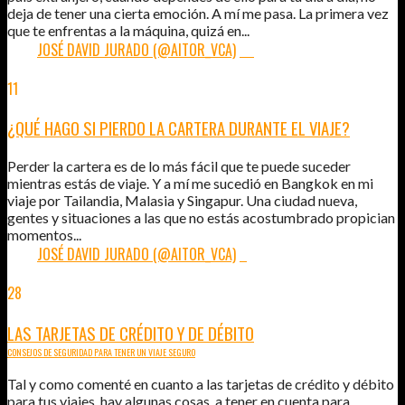
deja de tener una cierta emoción. A mí me pasa. La primera vez
que te enfrentas a la máquina, quizá en...
POR:
JOSÉ DAVID JURADO (@AITOR_VCA)
29
11
FEB
2012
¿QUÉ HAGO SI PIERDO LA CARTERA DURANTE EL VIAJE?
Perder la cartera es de lo más fácil que te puede suceder
mientras estás de viaje. Y a mí me sucedió en Bangkok en mi
viaje por Tailandia, Malasia y Singapur. Una ciudad nueva,
gentes y situaciones a las que no estás acostumbrado propician
momentos...
POR:
JOSÉ DAVID JURADO (@AITOR_VCA)
2
28
ENE
2012
LAS TARJETAS DE CRÉDITO Y DE DÉBITO
CONSEJOS DE SEGURIDAD PARA TENER UN VIAJE SEGURO
Tal y como comenté en cuanto a las tarjetas de crédito y débito
para tus viajes, hay algunas cosas a tener en cuenta para