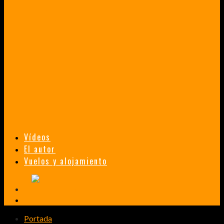
VENEZUELA EN UN MES
¡CHAMO TÚ ESTÁS LOCO!
TAILANDIA, MALASIA Y SINGAPUR EN 33 DÍAS
HISTORIAS DE UN PRIMER ENCUENTRO CON LA CULTURA ASIÁTICA
TRANSMONGOLIANO
UN FASCINANTE VIAJE EN TREN DESDE PEKÍN A SAN PETERSBURGO.
Vídeos
El autor
Vuelos y alojamiento
Portada