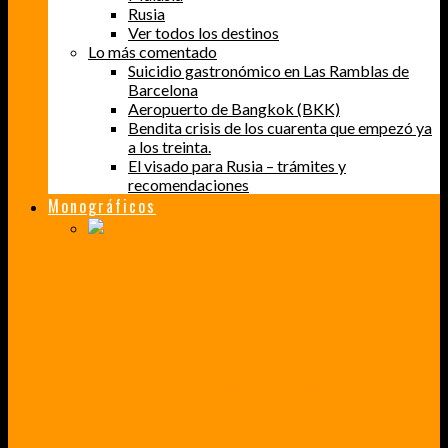
Rusia
Ver todos los destinos
Lo más comentado
Suicidio gastronómico en Las Ramblas de
Barcelona
Aeropuerto de Bangkok (BKK)
Bendita crisis de los cuarenta que empezó ya
a los treinta.
El visado para Rusia – trámites y
recomendaciones
Monográficos
PERDER EL MIEDO A VOLAR
CÓMO SUPERÉ UN MIEDO QUE CADA VEZ MÁS, ESTABA AFECTANDO A MIS VIAJES
BAJA CALIFORNIA SUR
UN VIAJE A TRAVÉS DE LOS COLORES MÁS INTENSOS DE MÉXICO