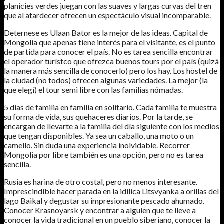
planicies verdes juegan con las suaves y largas curvas del tren
que al atardecer ofrecen un espectáculo visual incomparable.
Deternese es Ulaan Bator es la mejor de las ideas. Capital de
Mongolia que apenas tiene interés para el visitante, es el punto
de partida para conocer el país. No es tarea sencilla encontrar
el operador turístco que ofrezca buenos tours por el país (quizá
la manera más sencilla de conocerlo) pero los hay. Los hostel de
la ciudad (no todos) ofrecen algunas variedades. La mejor (la
que elegí) el tour semi libre con las familias nómadas.
5 días de familia en familia en solitario. Cada familia te muestra
su forma de vida, sus quehaceres diarios. Por la tarde, se
encargan de llevarte a la familia del día siguiente con los medios
que tengan disponibles. Ya sea un caballo, una moto o un
camello. Sin duda una experiencia inolvidable. Recorrer
Mongolia por libre también es una opción, pero no es tarea
sencilla.
Rusia es harina de otro costal, pero no menos interesante.
Imprescindible hacer parada en la idílica Litsvyanka a orillas del
lago Baikal y degustar su impresionante pescado ahumado.
Conocer Krasnoyarsk y encontrar a alguien que te lleve a
conocer la vida tradicional en un pueblo siberiano, conocer la