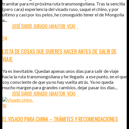
tramitar para mi próxima ruta transmongoliana. Tras la sencilla
(pero cara) experiencia del visado ruso, saqué el chino, y por
último y casi por los pelos, he conseguido tener el de Mongolia
a...
POR:
JOSÉ DAVID JURADO (@AITOR_VCA)
6
24
JUL
2012
LISTA DE COSAS QUE QUIERES HACER ANTES DE SALIR DE
VIAJE
Ya es inevitable. Quedan apenas unos días para salir de viaje
hacia la ruta transmongoliana y he llegado a ese punto, en el que
soy consciente de que ya no hay vuelta atrás. Ya no queda
mucho margen para grandes cambios, dejar pasar los días...
POR:
JOSÉ DAVID JURADO (@AITOR_VCA)
0
16
JUL
2012
EL VISADO PARA CHINA – TRÁMITES Y RECOMENDACIONES