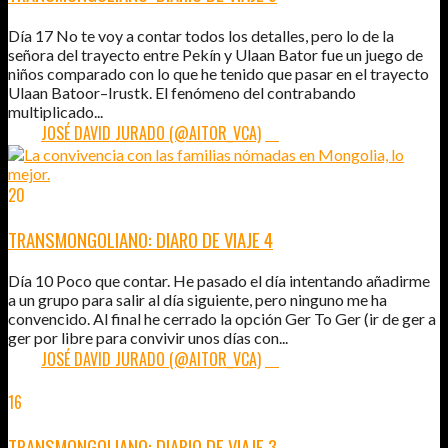
Día 17 No te voy a contar todos los detalles, pero lo de la
señora del trayecto entre Pekín y Ulaan Bator fue un juego de
niños comparado con lo que he tenido que pasar en el trayecto
Ulaan Batoor–Irustk. El fenómeno del contrabando
multiplicado...
POR:
JOSÉ DAVID JURADO (@AITOR_VCA)
16
20
AGO
2012
TRANSMONGOLIANO: DIARO DE VIAJE 4
Día 10 Poco que contar. He pasado el día intentando añadirme
a un grupo para salir al día siguiente, pero ninguno me ha
convencido. Al final he cerrado la opción Ger To Ger (ir de ger a
ger por libre para convivir unos días con...
POR:
JOSÉ DAVID JURADO (@AITOR_VCA)
13
16
AGO
2012
TRANSMONGOLIANO: DIARIO DE VIAJE 3