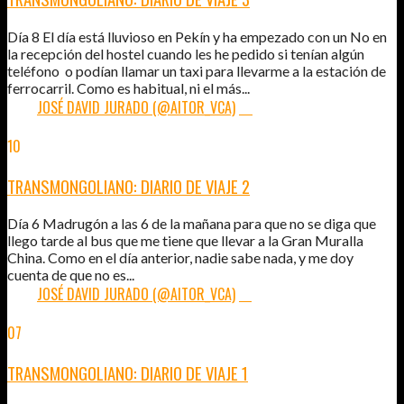
Día 8 El día está lluvioso en Pekín y ha empezado con un No en
la recepción del hostel cuando les he pedido si tenían algún
teléfono o podían llamar un taxi para llevarme a la estación de
ferrocarril. Como es habitual, ni el más...
POR:
JOSÉ DAVID JURADO (@AITOR_VCA)
10
10
AGO
2012
TRANSMONGOLIANO: DIARIO DE VIAJE 2
Día 6 Madrugón a las 6 de la mañana para que no se diga que
llego tarde al bus que me tiene que llevar a la Gran Muralla
China. Como en el día anterior, nadie sabe nada, y me doy
cuenta de que no es...
POR:
JOSÉ DAVID JURADO (@AITOR_VCA)
13
07
AGO
2012
TRANSMONGOLIANO: DIARIO DE VIAJE 1