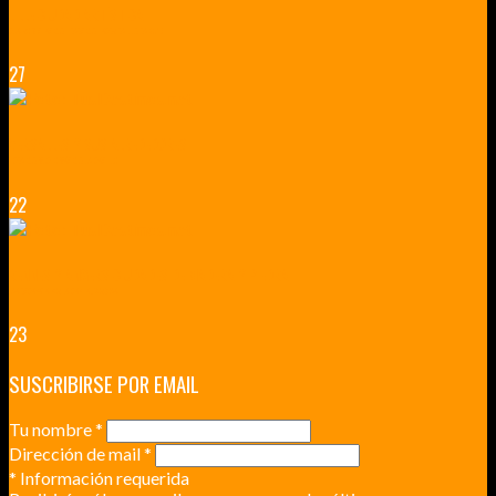
LILLE CIUDAD ARTÍSTICA
CUATRO VISITAS QUE TIENES QUE HACER EN LILLE EN 2015
27
VERSALLES Y SUS ALREDEDORES
DICEN QUE MUCHO MÁS QUE UN CASTILLO
22
RENNES Y ANGERS CIUDADES DE MADERA Y PIEDRA
UNA ESCAPADA POR LA CAPITAL BORGOÑA
23
SUSCRIBIRSE POR EMAIL
Tu nombre
*
Dirección de mail
*
*
Información requerida