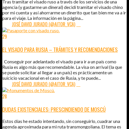
Tras tramitar el visado ruso a través de los servicios de una
agencia (y gastarme un dineral) decidí tramitar el visado chino
por mi cuenta y así ahorrarme un dinerito que tan bien me va a ir
para el viaje. La información en la página...
POR:
JOSÉ DAVID JURADO (@AITOR_VCA)
14
29
JUN
2012
EL VISADO PARA RUSIA – TRÁMITES Y RECOMENDACIONES
Conseguir por adelantado el visado para ir a un país como
Rusia es algo más que recomendable. La visa on arrival (la que
se puede solicitar al llegar a un país) es prácticamente un
suicicio vacacional en el caso de Rusia, y te puede...
POR:
JOSÉ DAVID JURADO (@AITOR_VCA)
21
28
JUN
2012
DUDAS EXISTENCIALES: PRESCINDIENDO DE MOSCÚ
Estos días he estado intentando, sin conseguirlo, cuadrar una
agenda aproximada para mi ruta transmongoliana. El tema es