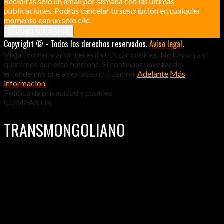
Recibirás sólo un email por semana con las últimas
publicaciones. Podrás cancelar tu suscripción en cualquier
momento con un sólo clic.
Copyright © - Todos los derechos reservados.
Aviso legal
.
Viajar, comer y amar necesita utilizar cookies. No hay otra si
queremos que esto funcione. Si continúas navegando,
entendemos que aceptas su utilización.
Adelante
Más
información
Politica de privacidad y cookies
COMPARTIR
TRANSMONGOLIANO