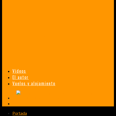
VENEZUELA EN UN MES
¡CHAMO TÚ ESTÁS LOCO!
TAILANDIA, MALASIA Y SINGAPUR EN 33 DÍAS
HISTORIAS DE UN PRIMER ENCUENTRO CON LA CULTURA ASIÁTICA
TRANSMONGOLIANO
UN FASCINANTE VIAJE EN TREN DESDE PEKÍN A SAN PETERSBURGO.
Vídeos
El autor
Vuelos y alojamiento
Portada