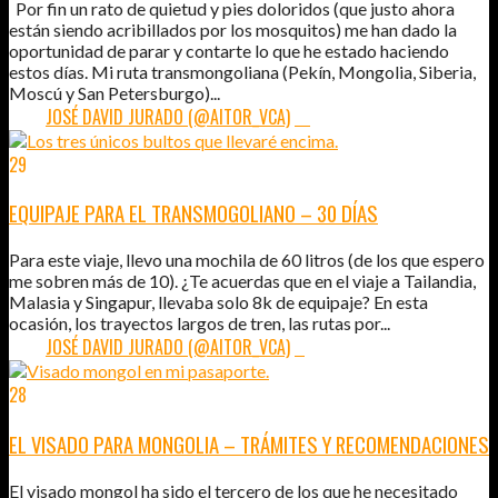
Por fin un rato de quietud y pies doloridos (que justo ahora
están siendo acribillados por los mosquitos) me han dado la
oportunidad de parar y contarte lo que he estado haciendo
estos días. Mi ruta transmongoliana (Pekín, Mongolia, Siberia,
Moscú y San Petersburgo)...
POR:
JOSÉ DAVID JURADO (@AITOR_VCA)
13
29
JUL
2012
EQUIPAJE PARA EL TRANSMOGOLIANO – 30 DÍAS
Para este viaje, llevo una mochila de 60 litros (de los que espero
me sobren más de 10). ¿Te acuerdas que en el viaje a Tailandia,
Malasia y Singapur, llevaba solo 8k de equipaje? En esta
ocasión, los trayectos largos de tren, las rutas por...
POR:
JOSÉ DAVID JURADO (@AITOR_VCA)
4
28
JUL
2012
EL VISADO PARA MONGOLIA – TRÁMITES Y RECOMENDACIONES
El visado mongol ha sido el tercero de los que he necesitado