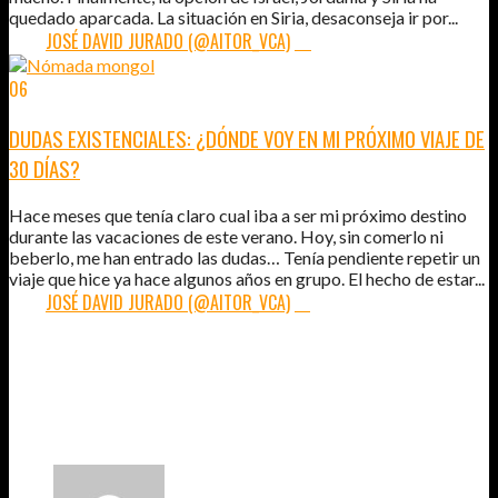
quedado aparcada. La situación en Siria, desaconseja ir por...
POR:
JOSÉ DAVID JURADO (@AITOR_VCA)
14
06
MAR
2012
DUDAS EXISTENCIALES: ¿DÓNDE VOY EN MI PRÓXIMO VIAJE DE
30 DÍAS?
Hace meses que tenía claro cual iba a ser mi próximo destino
durante las vacaciones de este verano. Hoy, sin comerlo ni
beberlo, me han entrado las dudas… Tenía pendiente repetir un
viaje que hice ya hace algunos años en grupo. El hecho de estar...
POR:
JOSÉ DAVID JURADO (@AITOR_VCA)
19
2
COMENTARIOS