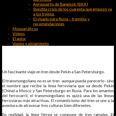
Aeropuerto de Bangkok (BKK)
Bendita crisis de los cuarenta que empezó ya
a los treinta.
El visado para Rusia – trámites y
recomendaciones
Monográficos
Vídeos
El autor
Vuelos y alojamiento
TRANSMONGOLIANO
Un fascinante viaje en tren desde Pekín a San Petersburgo.
El transmongoliano no es un tren -aunque pueda parecerlo- sino
el nombre que recibe la línea ferroviaria que va desde Pekín
(China) a Moscú y San Petersburgo en Rusia. Para los amantes
del ferrocarril, el transmongoliano es quizá una de las líneas
ferroviaras más atractivas. El romanticismo del tren se une a la
aventura de atravesar tres culturas bien diferentes.
En realidad, la línea férrea se compone de tres ramales. El