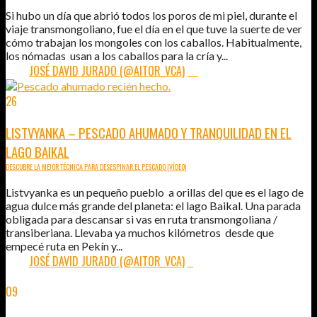
Si hubo un día que abrió todos los poros de mi piel, durante el
viaje transmongoliano, fue el día en el que tuve la suerte de ver
cómo trabajan los mongoles con los caballos. Habitualmente,
los nómadas usan a los caballos para la cría y...
POR:
JOSÉ DAVID JURADO (@AITOR_VCA)
10
26
FEB
2013
LISTVYANKA – PESCADO AHUMADO Y TRANQUILIDAD EN EL
LAGO BAIKAL
DESCUBRE LA MEJOR TÉCNICA PARA DESESPINAR EL PESCADO (VÍDEO)
Listvyanka es un pequeño pueblo a orillas del que es el lago de
agua dulce más grande del planeta: el lago Baikal. Una parada
obligada para descansar si vas en ruta transmongoliana /
transiberiana. Llevaba ya muchos kilómetros desde que
empecé ruta en Pekín y...
POR:
JOSÉ DAVID JURADO (@AITOR_VCA)
2
09
SEP
2012