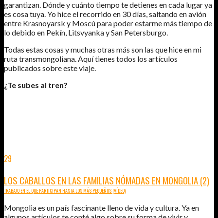
garantizan. Dónde y cuánto tiempo te detienes en cada lugar ya
es cosa tuya. Yo hice el recorrido en 30 días, saltando en avión
entre Krasnoyarsk y Moscú para poder estarme más tiempo de
lo debido en Pekín, Litsvyanka y San Petersburgo.
Todas estas cosas y muchas otras más son las que hice en mi
ruta transmongoliana. Aquí tienes todos los artículos
publicados sobre este viaje.
¿Te subes al tren?
ARTÍCULOS PUBLICADOS
29
ENE
2014
LOS CABALLOS EN LAS FAMILIAS NÓMADAS EN MONGOLIA (2)
TRABAJO EN EL QUE PARTICIPAN HASTA LOS MÁS PEQUEÑOS (VÍDEO)
Mongolia es un país fascinante lleno de vida y cultura. Ya en
algunos artículos te conté algo sobre su forma de vivir y