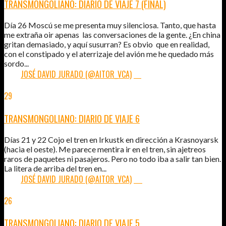
TRANSMONGOLIANO: DIARIO DE VIAJE 7 (FINAL)
Día 26 Moscú se me presenta muy silenciosa. Tanto, que hasta
me extraña oir apenas las conversaciones de la gente. ¿En china
gritan demasiado, y aquí susurran? Es obvio que en realidad,
con el constipado y el aterrizaje del avión me he quedado más
sordo...
POR:
JOSÉ DAVID JURADO (@AITOR_VCA)
10
29
AGO
2012
TRANSMONGOLIANO: DIARIO DE VIAJE 6
Días 21 y 22 Cojo el tren en Irkustk en dirección a Krasnoyarsk
(hacia el oeste). Me parece mentira ir en el tren, sin ajetreos
raros de paquetes ni pasajeros. Pero no todo iba a salir tan bien.
La litera de arriba del tren en...
POR:
JOSÉ DAVID JURADO (@AITOR_VCA)
20
26
AGO
2012
TRANSMONGOLIANO: DIARIO DE VIAJE 5