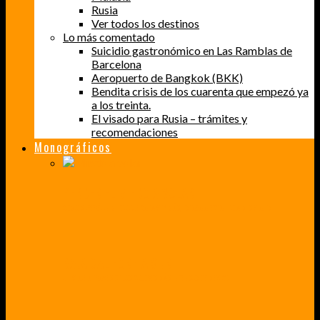
Rusia
Ver todos los destinos
Lo más comentado
Suicidio gastronómico en Las Ramblas de
Barcelona
Aeropuerto de Bangkok (BKK)
Bendita crisis de los cuarenta que empezó ya
a los treinta.
El visado para Rusia – trámites y
recomendaciones
Monográficos
PERDER EL MIEDO A VOLAR
CÓMO SUPERÉ UN MIEDO QUE CADA VEZ MÁS, ESTABA AFECTANDO A MIS VIAJES
BAJA CALIFORNIA SUR
UN VIAJE A TRAVÉS DE LOS COLORES MÁS INTENSOS DE MÉXICO