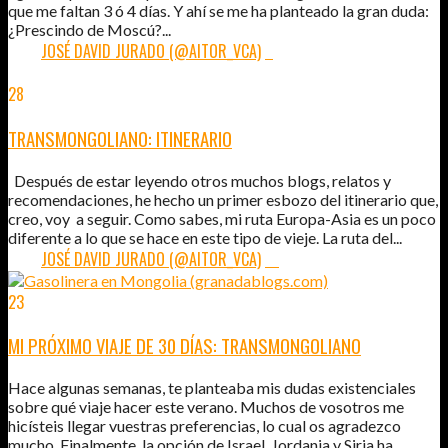
que me faltan 3 ó 4 días. Y ahí se me ha planteado la gran duda:
¿Prescindo de Moscú?...
POR:
JOSÉ DAVID JURADO (@AITOR_VCA)
2
28
MAY
2012
TRANSMONGOLIANO: ITINERARIO
Después de estar leyendo otros muchos blogs, relatos y
recomendaciones, he hecho un primer esbozo del itinerario que,
creo, voy a seguir. Como sabes, mi ruta Europa-Asia es un poco
diferente a lo que se hace en este tipo de vieje. La ruta del...
POR:
JOSÉ DAVID JURADO (@AITOR_VCA)
15
23
ABR
2012
MI PRÓXIMO VIAJE DE 30 DÍAS: TRANSMONGOLIANO
Hace algunas semanas, te planteaba mis dudas existenciales
sobre qué viaje hacer este verano. Muchos de vosotros me
hicísteis llegar vuestras preferencias, lo cual os agradezco
mucho. Finalmente, la opción de Israel, Jordania y Siria ha