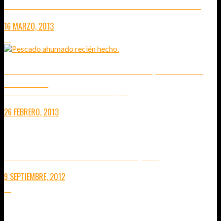
LOS CABALLOS EN LAS FAMILIAS NÓMADAS DE MONGOLIA
16 MARZO, 2013
10
LISTVYANKA – PESCADO AHUMADO Y TRANQUILIDAD EN EL
LAGO BAIKAL
DESCUBRE LA MEJOR TÉCNICA PARA DESESPINAR EL PESCADO (VÍDEO)
26 FEBRERO, 2013
2
TRANSMONGOLIANO: DIARIO DE VIAJE 7 (FINAL)
9 SEPTIEMBRE, 2012
10
TRANSMONGOLIANO: DIARIO DE VIAJE 6