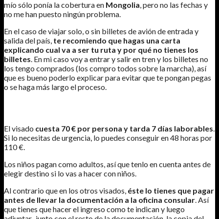
mío sólo ponía la cobertura en
Mongolia
, pero no las fechas y
no me han puesto ningún problema.
En el caso de viajar solo, o sin billetes de avión de entrada y
salida del país,
te recomiendo que hagas una carta
explicando cual va a ser tu ruta y por qué no tienes los
billetes
. En mi caso voy a entrar y salir en tren y los billetes no
los tengo comprados (los compro todos sobre la marcha), así
que es bueno poderlo explicar para evitar que te pongan pegas
o se haga más largo el proceso.
¿QUÉ CUESTA Y CUANTO TARDA?
El visado
cuesta 70 € por persona y tarda 7 días laborables
.
Si lo necesitas de urgencia, lo puedes conseguir en 48 horas por
110 €.
Los niños pagan como adultos, así que tenlo en cuenta antes de
elegir destino si lo vas a hacer con niños.
Al contrario que en los otros visados,
éste lo tienes que pagar
antes de llevar la documentación a la oficina consular
. Así
que tienes que hacer el ingreso como te indican y luego
adjuntar, junto con el resto de la documentación, la copia del