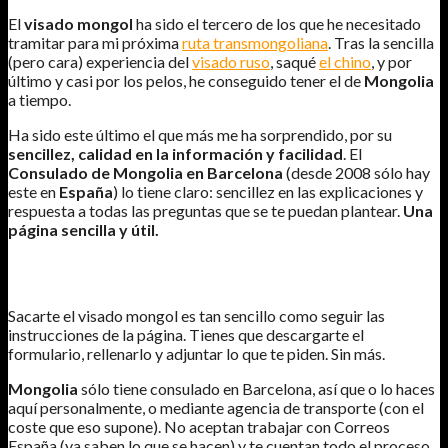
El
visado mongol
ha sido el tercero de los que he necesitado
tramitar para mi próxima
ruta transmongoliana
. Tras la sencilla
(pero cara) experiencia del
visado ruso
, saqué
el chino
, y por
último y casi por los pelos, he conseguido tener el de
Mongolia
a tiempo.
Ha sido este último el que más me ha sorprendido, por su
sencillez, calidad en la información y facilidad
. El
Consulado de Mongolia en Barcelona
(desde 2008 sólo hay
este en
España
) lo tiene claro: sencillez en las explicaciones y
respuesta a todas las preguntas que se te puedan plantear.
Una
página sencilla y útil.
PROCEDIMIENTO
Sacarte el visado mongol es tan sencillo como seguir las
instrucciones de la página. Tienes que descargarte el
formulario, rellenarlo y adjuntar lo que te piden. Sin más.
Mongolia
sólo tiene consulado en Barcelona, así que o lo haces
aquí personalmente, o mediante agencia de transporte (con el
coste que eso supone). No aceptan trabajar con Correos
España (ya saben lo que se hacen) y te cuentan todo el proceso