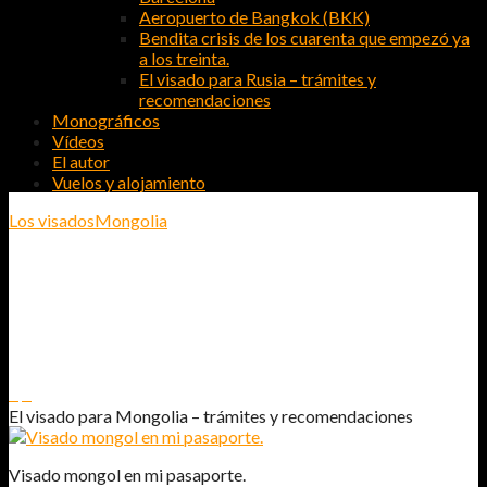
Aeropuerto de Bangkok (BKK)
Bendita crisis de los cuarenta que empezó ya
a los treinta.
El visado para Rusia – trámites y
recomendaciones
Monográficos
Vídeos
El autor
Vuelos y alojamiento
Los visados
Mongolia
EL VISADO PARA MONGOLIA –
TRÁMITES Y RECOMENDACIONES
0
0
El visado para Mongolia – trámites y recomendaciones
Visado mongol en mi pasaporte.