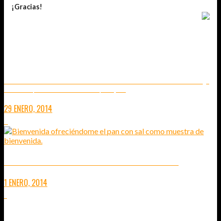
¡Gracias!
TAMBIÉN TE PUEDE INTERESAR...
LOS CABALLOS EN LAS FAMILIAS NÓMADAS EN MONGOLIA (2)
TRABAJO EN EL QUE PARTICIPAN HASTA LOS MÁS PEQUEÑOS (VÍDEO)
29 ENERO, 2014
2
LAS ABUELAS DE CHASTOOSTROVSKOYE – SIBERIA
1 ENERO, 2014
1