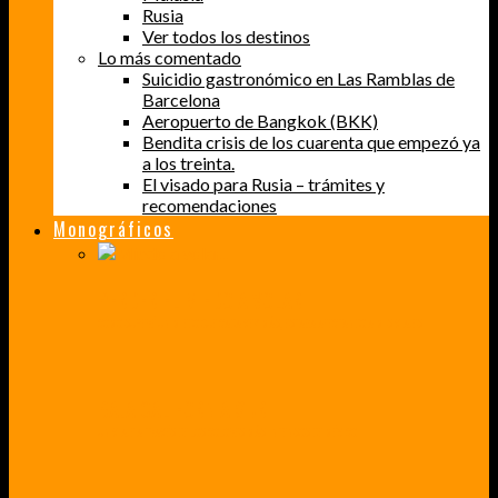
Rusia
Ver todos los destinos
Lo más comentado
Suicidio gastronómico en Las Ramblas de
Barcelona
Aeropuerto de Bangkok (BKK)
Bendita crisis de los cuarenta que empezó ya
a los treinta.
El visado para Rusia – trámites y
recomendaciones
Monográficos
PERDER EL MIEDO A VOLAR
CÓMO SUPERÉ UN MIEDO QUE CADA VEZ MÁS, ESTABA AFECTANDO A MIS VIAJES
BAJA CALIFORNIA SUR
UN VIAJE A TRAVÉS DE LOS COLORES MÁS INTENSOS DE MÉXICO