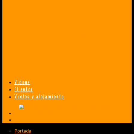
VENEZUELA EN UN MES
¡CHAMO TÚ ESTÁS LOCO!
TAILANDIA, MALASIA Y SINGAPUR EN 33 DÍAS
HISTORIAS DE UN PRIMER ENCUENTRO CON LA CULTURA ASIÁTICA
TRANSMONGOLIANO
UN FASCINANTE VIAJE EN TREN DESDE PEKÍN A SAN PETERSBURGO.
Vídeos
El autor
Vuelos y alojamiento
Portada