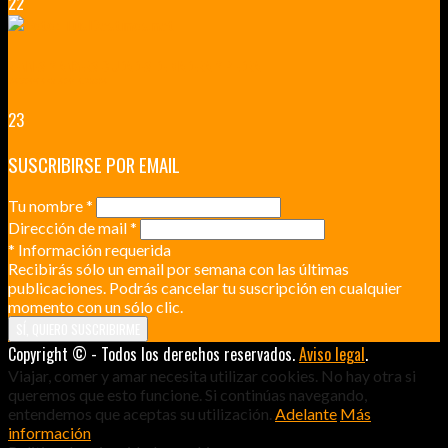
22
RENNES Y ANGERS CIUDADES DE MADERA Y PIEDRA
UNA ESCAPADA POR LA CAPITAL BORGOÑA
23
SUSCRIBIRSE POR EMAIL
Tu nombre
*
Dirección de mail
*
*
Información requerida
Recibirás sólo un email por semana con las últimas
publicaciones. Podrás cancelar tu suscripción en cualquier
momento con un sólo clic.
Copyright © - Todos los derechos reservados.
Aviso legal
.
Viajar, comer y amar necesita utilizar cookies. No hay otra si
queremos que esto funcione. Si continúas navegando,
entendemos que aceptas su utilización.
Adelante
Más
información