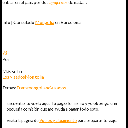
entrar en el país por dos
agujeritos
de nada…
Info | Consulado
Mongolia
en Barcelona
28
JUL
2012
Por
JOSÉ DAVID JURADO (@AITOR_VCA)
Más sobre
Los visados
Mongolia
Temas:
Transmongoliano
Visados
Encuentra tu vuelo aquí. Tú pagas lo mismo y yo obtengo una
pequeña comisión que me ayuda a pagar todo esto.
Visita la página de
Vuelos y alojamiento
para preparar tu viaje.