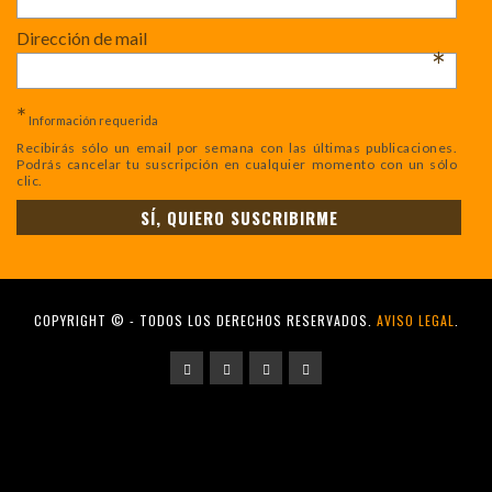
Dirección de mail
*
*
Información requerida
Recibirás sólo un email por semana con las últimas publicaciones.
Podrás cancelar tu suscripción en cualquier momento con un sólo
clic.
COPYRIGHT © - TODOS LOS DERECHOS RESERVADOS.
AVISO LEGAL
.