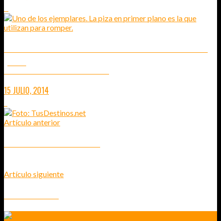
0
SAFARI DEL CANGREJO REY – LAPONIA NORUEGA EN VERANO
(VÍDEO)
CAZANDO CRUSTÁCEOS EN LAS AGUAS DE HONNINGSVÅG
15 JULIO, 2014
7
Artículo anterior
VERSALLES Y SUS ALREDEDORES
Artículo siguiente
AEE MAGICAM S70