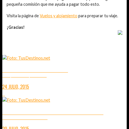
pequeña comisión que me ayuda a pagar todo esto.
Visita la página de
Vuelos y alojamiento
para preparar tu viaje.
¡Gracias!
TAMBIÉN TE PUEDE INTERESAR...
VERSALLES Y SUS ALREDEDORES
DICEN QUE MUCHO MÁS QUE UN CASTILLO
24 JULIO, 2015
0
RENNES Y ANGERS CIUDADES DE MADERA Y PIEDRA
UNA ESCAPADA POR LA CAPITAL BORGOÑA
20 JULIO, 2015