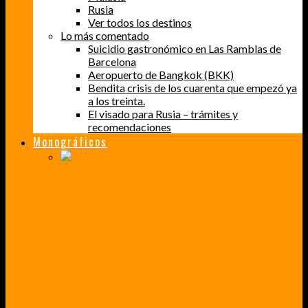
Rusia
Ver todos los destinos
Lo más comentado
Suicidio gastronómico en Las Ramblas de
Barcelona
Aeropuerto de Bangkok (BKK)
Bendita crisis de los cuarenta que empezó ya
a los treinta.
El visado para Rusia – trámites y
recomendaciones
Monográficos
PERDER EL MIEDO A VOLAR
CÓMO SUPERÉ UN MIEDO QUE CADA VEZ MÁS, ESTABA AFECTANDO A MIS VIAJES
BAJA CALIFORNIA SUR
UN VIAJE A TRAVÉS DE LOS COLORES MÁS INTENSOS DE MÉXICO