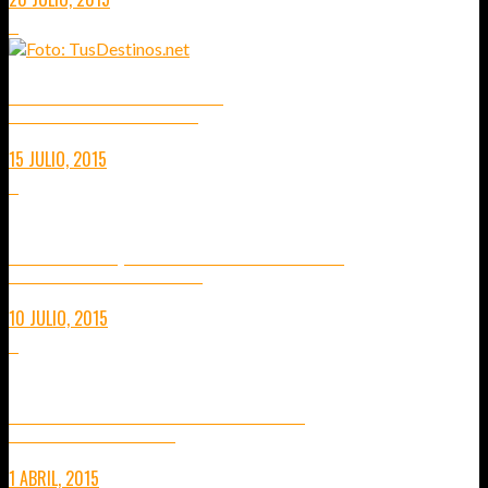
0
VISITA A NANTES Y POITIERS
ALREDEDORES DEL VALLE DEL LOYRA Y BRETAÑA
15 JULIO, 2015
0
VISITA A DIJON, TIERRA DE MOSTAZA Y VINOS
UNA APROXIMACIÓN A LA CAPITAL DE BORGOÑA
10 JULIO, 2015
0
TEMPLOS DE ANGKOR EN HELICÓPTERO
EXCLUSIVIDAD Y AVENTURA EN CAMBOYA
1 ABRIL, 2015