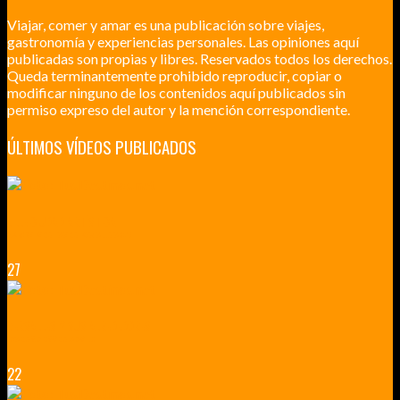
Viajar, comer y amar es una publicación sobre viajes,
gastronomía y experiencias personales. Las opiniones aquí
publicadas son propias y libres. Reservados todos los derechos.
Queda terminantemente prohibido reproducir, copiar o
modificar ninguno de los contenidos aquí publicados sin
permiso expreso del autor y la mención correspondiente.
ÚLTIMOS VÍDEOS PUBLICADOS
LILLE CIUDAD ARTÍSTICA
CUATRO VISITAS QUE TIENES QUE HACER EN LILLE EN 2015
27
VERSALLES Y SUS ALREDEDORES
DICEN QUE MUCHO MÁS QUE UN CASTILLO
22