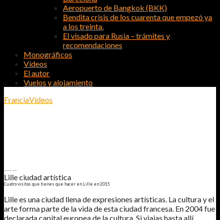
Aeropuerto de Bangkok (BKK)
Bendita crisis de los cuarenta que empezó ya
a los treinta.
El visado para Rusia – trámites y
recomendaciones
Monográficos
Vídeos
El autor
Vuelos y alojamiento
Francia
Vídeos
LILLE CIUDAD ARTÍSTICA
CUATRO VISITAS QUE TIENES QUE HACER EN LILLE EN 2015
27
2
Lille ciudad artística
Cuatro visitas que tienes que hacer en Lille en 2015
Lille es una ciudad llena de expresiones artísticas. La cultura y el
arte forma parte de la vida de esta ciudad francesa. En 2004 fue
declarada capital europea de la cultura. Si viajas hasta allí,