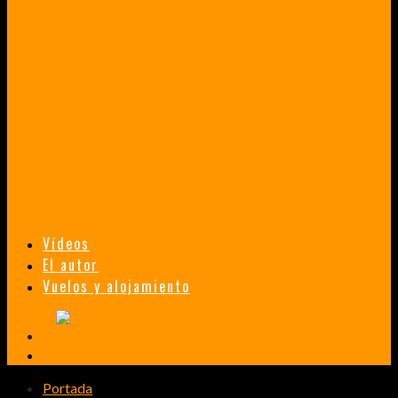
VENEZUELA EN UN MES
¡CHAMO TÚ ESTÁS LOCO!
TAILANDIA, MALASIA Y SINGAPUR EN 33 DÍAS
HISTORIAS DE UN PRIMER ENCUENTRO CON LA CULTURA ASIÁTICA
TRANSMONGOLIANO
UN FASCINANTE VIAJE EN TREN DESDE PEKÍN A SAN PETERSBURGO.
Vídeos
El autor
Vuelos y alojamiento
Portada