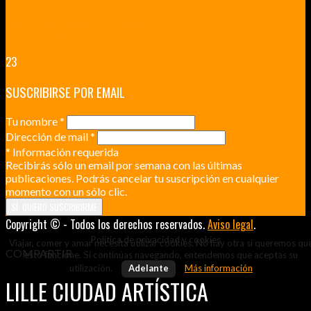
RENNES Y ANGERS CIUDADES DE MADERA Y PIEDRA
UNA ESCAPADA POR LA CAPITAL BORGOÑA
23
SUSCRIBIRSE POR EMAIL
Tu nombre
*
Dirección de mail
*
*
Información requerida
Recibirás sólo un email por semana con las últimas
publicaciones. Podrás cancelar tu suscripción en cualquier
momento con un sólo clic.
Copyright © - Todos los derechos reservados.
Aviso legal
.
Politica de privacidad y cookies
Viajar, comer y amar necesita utilizar cookies. No hay otra si queremos qu
COMPARTIR
esto funcione. Si continúas navegando, entendemos que aceptas su
utilización.
Adelante
Más información
LILLE CIUDAD ARTÍSTICA