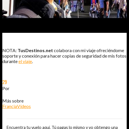
NOTA:
TusDestinos.net
colabora con mi viaje ofreciéndome
soporte y conexión para hacer copias de seguridad de mis fotos
durante
el viaje
.
29
JUL
2015
Por
JOSÉ DAVID JURADO (@AITOR_VCA)
Más sobre
Francia
Vídeos
Encuentra tu vuelo aquí. Tú pagas lo mismo y yo obtengo una