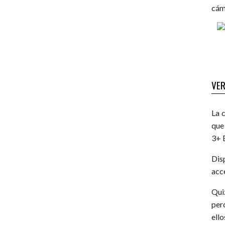
cám
VER
La 
que
3+ 
Dis
acc
Qui
per
ello