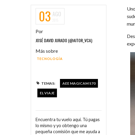
Uno
03
AGO
sud
2015
mun
Por
Des
JOSÉ DAVID JURADO (@AITOR_VCA)
exp
Más sobre
TECNOLOGÍA
TEMAS:
AEE MAGICAM S70
EL VIAJE
Encuentra tu vuelo aquí. Tú pagas
lo mismo y yo obtengo una
pequeña comisión que me ayuda a