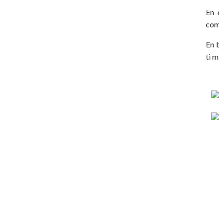
En 
com
En 
ti 