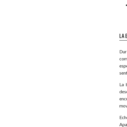
LA 
Dur
com
esp
sen
La 
des
enc
mov
Ech
Apa