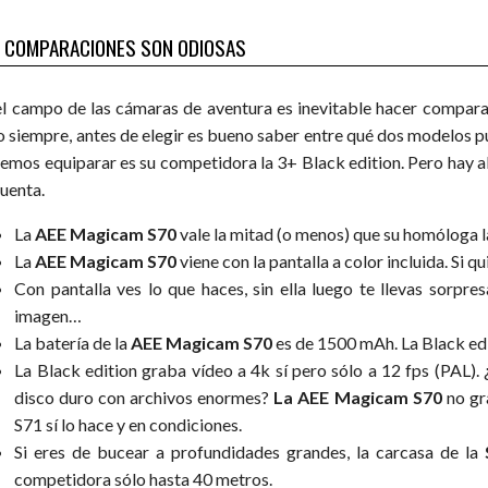
 COMPARACIONES SON ODIOSAS
el campo de las cámaras de aventura es inevitable hacer compara
o siempre, antes de elegir es bueno saber entre qué dos modelos p
emos equiparar es su competidora la 3+ Black edition. Pero hay alg
cuenta.
La
AEE Magicam S70
vale la mitad (o menos) que su homóloga l
La
AEE Magicam S70
viene con la pantalla a color incluida. Si 
Con pantalla ves lo que haces, sin ella luego te llevas sorpr
imagen…
La batería de la
AEE Magicam S70
es de 1500 mAh. La Black edi
La Black edition graba vídeo a 4k sí pero sólo a 12 fps (PAL).
disco duro con archivos enormes?
La AEE Magicam S70
no gra
S71 sí lo hace y en condiciones.
Si eres de bucear a profundidades grandes, la carcasa de la
competidora sólo hasta 40 metros.