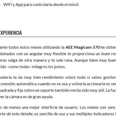
WiFi y App para controlarla desde el móvil.
EXPERIENCIA
ante todos estos meses utilizando la
AEE Magicam S70
he obten
binados con un angular muy flexible te proporciona un buen res
eras salga de otra manera y te sale rana. Aunque tiene muy buena
tido -como todas- milagros los justos.
batería te da muy bien rendimiento sobre todo si sabes gestio
conexión automática cuando no se usa y volverla accionarla es senc
uadrada y fija sobre un soporte también me ha sido muy útil. La fac
er la cámara es de gran ayuda.
o de menos una mejor interficie de usuario. Los menús son senci
rte de este detalle, es sencilla de uso y sus múltiples indicador