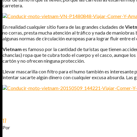
carretera.
En realidad cualquier sitio fuera de las grandes ciudades de
Viet
no corras, presta mucha atención al tráfico y nada de maniobras br
algunas normas de circulación europeas para lograr fluir entre el 
Vietnam
es famoso por la cantidad de turistas que tienen accide
chanclas) ropa que te cubra todo el cuerpo y el casco, aunque los
cartón y no ofrecen ninguna protección.
Llevar mascarilla con filtro para el humo también es interesante 
intentar sacarte algún dinero con cualquier excusa absurda. Las g
17
JUL
2015
Por
JOSÉ DAVID JURADO (@AITOR_VCA)