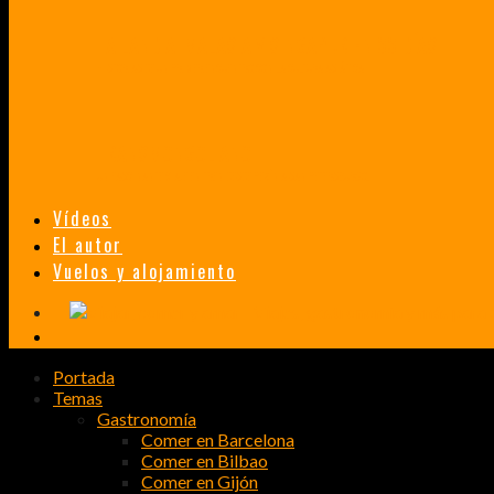
TAILANDIA, MALASIA Y SINGAPUR EN 33 DÍAS
HISTORIAS DE UN PRIMER ENCUENTRO CON LA CULTURA ASIÁTICA
TRANSMONGOLIANO
UN FASCINANTE VIAJE EN TREN DESDE PEKÍN A SAN PETERSBURGO.
Vídeos
El autor
Vuelos y alojamiento
Portada
Temas
Gastronomía
Comer en Barcelona
Comer en Bilbao
Comer en Gijón