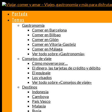
Portada
Temas
Gastronomía
Comer en Barcelona
Comer en Bilbao
Comer en Gijón
Comer en Vitoria-Gasteiz
Comer en Málaga
Ver todo sobre «Gastronomía»
Consejos de viaje
Cómo moverse por…
El dinero, las tarjetas de crédito y débito
El equipaje
Los visados
Ver todo sobre «Consejos de viaje»
Destinos
Indonesia
Camboya
País Vasco
Malasia
Rusia