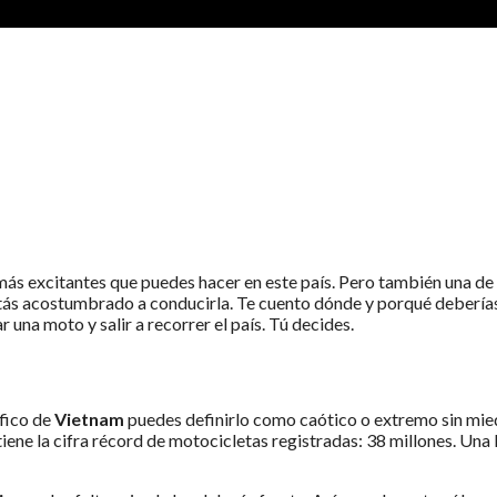
O EN VIETNAM?
L
 más excitantes que puedes hacer en este país. Pero también una d
stás acostumbrado a conducirla. Te cuento dónde y porqué deberías
una moto y salir a recorrer el país. Tú decides.
áfico de
Vietnam
puedes definirlo como caótico o extremo sin mied
iene la cifra récord de motocicletas registradas: 38 millones. Una 