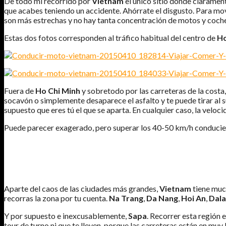
De todo mi recorrido por
Vietnam
el único sitio donde claramen
que acabes teniendo un accidente. Ahórrate el disgusto. Para move
son más estrechas y no hay tanta concentración de motos y coche
Estas dos fotos corresponden al tráfico habitual del centro de
Ho
Fuera de
Ho Chi Minh
y sobretodo por las carreteras de la costa
socavón o simplemente desaparece el asfalto y te puede tirar al
supuesto que eres tú el que se aparta. En cualquier caso, la veloc
Puede parecer exagerado, pero superar los 40-50 km/h conduci
DÓNDE ES RECOMENDABLE CIRCULAR EN MOTO EN VIENTAM
Aparte del caos de las ciudades más grandes,
Vietnam
tiene muc
recorras la zona por tu cuenta.
Na Trang
,
Da Nang
,
Hoi An
,
Dala
Y por supuesto e inexcusablemente,
Sapa
. Recorrer esta región e
tour de turno ni que te lleven, porque las carreteras están en mu