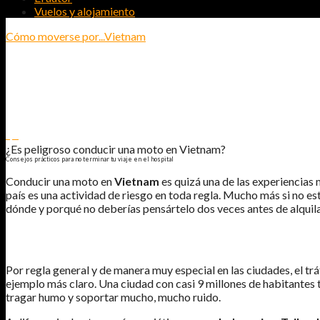
Vuelos y alojamiento
Cómo moverse por...
Vietnam
¿ES PELIGROSO CONDUCIR UNA MOT
CONSEJOS PRÁCTICOS PARA NO TERMINAR TU VIAJE EN EL HOSPITA
1
0
¿Es peligroso conducir una moto en Vietnam?
Consejos prácticos para no terminar tu viaje en el hospital
Conducir una moto en
Vietnam
es quizá una de las experiencias
país es una actividad de riesgo en toda regla. Mucho más si no e
dónde y porqué no deberías pensártelo dos veces antes de alquilar 
CARACTERÍSTICAS DEL TRÁFICO EN VIETNAM
Por regla general y de manera muy especial en las ciudades, el tr
ejemplo más claro. Una ciudad con casi 9 millones de habitantes t
tragar humo y soportar mucho, mucho ruido.