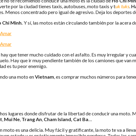
te no te recomiendo conducir una moto es la ciudad de
Ho Chi Mi
rte por la ciudad tienes taxis, autobuses, moto taxis y t
uk
tuks
.
H
s. Menos concentrado pero igual de agresivo. Deja los deportes d
 Chi Minh.
Y sí, las motos están circulando también por la acera
, hay que tener mucho cuidado con el asfalto. Es muy irregular y cu
 suelo. Hay que ir muy pendiente también de los camiones que van 
idad es tu peor enemigo.
endo una moto en
Vietnam
, es comprar muchos números para tener
hos lugares donde disfrutar de la libertad de conducir una moto. 
t
,
Mui Ne
,
Trang An
,
Cham Island, Cat Ba
…
n moto es una delicia. Muy fácil y gratificante, la moto te va a lleva
y buen estado y es prácticamente imposible perderse. Todas las car