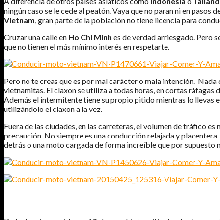
A diferencia de otros países asiáticos como
Indonesia
o
Tailand
ningún caso se le cede al peatón. Vaya que no paran ni en pasos 
Vietnam
, gran parte de la población no tiene licencia para con
Cruzar una calle en
Ho Chi Minh
es de verdad arriesgado. Pero se
que no tienen el más mínimo interés en respetarte.
Pero no te creas que es por mal carácter o mala intención. Nada d
vietnamitas. El claxon se utiliza a todas horas, en cortas ráfagas 
Además el intermitente tiene su propio pitido mientras lo llevas 
utilizándolo el claxon a la vez.
Fuera de las ciudades, en las carreteras, el volumen de tráfico e
precaución. No siempre es una conducción relajada y placentera. 
detrás o una moto cargada de forma increíble que por supuesto no 
DÓNDE NO TE RECOMIENDO CIRCULAR EN MOTO