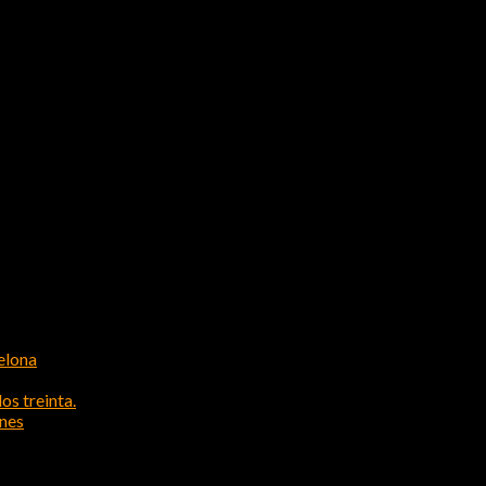
elona
os treinta.
ones