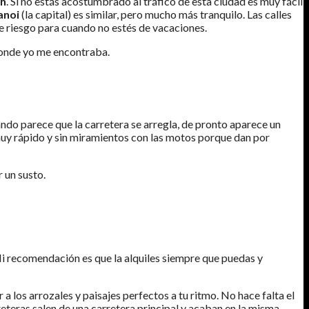
nh
. Si no estás acostumbrado al tráfico de esta ciudad es muy fácil
anoi
(la capital) es similar, pero mucho más tranquilo. Las calles
e riesgo para cuando no estés de vacaciones.
 donde yo me encontraba.
ando parece que la carretera se arregla, de pronto aparece un
muy rápido y sin miramientos con las motos porque dan por
 un susto.
Mi recomendación es que la alquiles siempre que puedas y
r a los arrozales y paisajes perfectos a tu ritmo. No hace falta el
reteras salen de una carretera principal y acaban en la misma