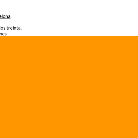
elona
os treinta.
ones