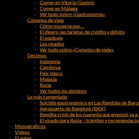
Comer en Vitoria-Gasteiz
Comer en Málaga
Ver todo sobre «Gastronomía»
Consejos de viaje
Cómo moverse por…
El dinero, las tarjetas de crédito y débito
El equipaje
Los visados
Ver todo sobre «Consejos de viaje»
Destinos
Indonesia
Camboya
País Vasco
Malasia
Rusia
Ver todos los destinos
Lo más comentado
Suicidio gastronómico en Las Ramblas de Barc
Aeropuerto de Bangkok (BKK)
Bendita crisis de los cuarenta que empezó ya a l
El visado para Rusia – trámites y recomendaci
Monográficos
Vídeos
El autor