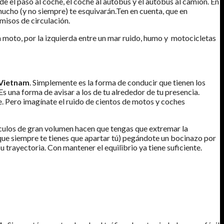
cede el paso al coche, el coche al autobús y el autobús al camión. En
ucho (y no siempre) te esquivarán.Ten en cuenta, que en
misos de circulación.
a moto, por la izquierda entre un mar ruido, humo y motocicletas
Vietnam
. Simplemente es la forma de conducir que tienen los
 Es una forma de avisar a los de tu alrededor de tu presencia.
e. Pero imagínate el ruido de cientos de motos y coches
hículos de gran volumen hacen que tengas que extremar la
 que siempre te tienes que apartar tú) pegándote un bocinazo por
trayectoria. Con mantener el equilibrio ya tiene suficiente.