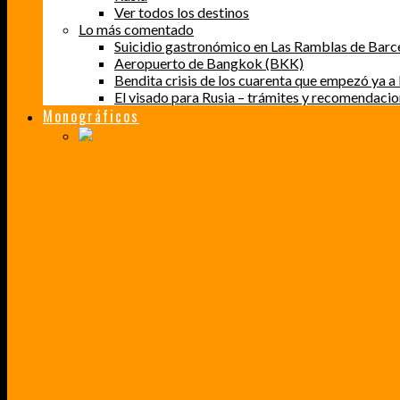
Ver todos los destinos
Lo más comentado
Suicidio gastronómico en Las Ramblas de Barc
Aeropuerto de Bangkok (BKK)
Bendita crisis de los cuarenta que empezó ya a l
El visado para Rusia – trámites y recomendaci
Monográficos
PERDER EL MIEDO A VOLAR
CÓMO SUPERÉ UN MIEDO QUE CADA VEZ MÁS, ESTABA AFECTANDO A MIS VIAJES
BAJA CALIFORNIA SUR
UN VIAJE A TRAVÉS DE LOS COLORES MÁS INTENSOS DE MÉXICO
VENEZUELA EN UN MES
¡CHAMO TÚ ESTÁS LOCO!