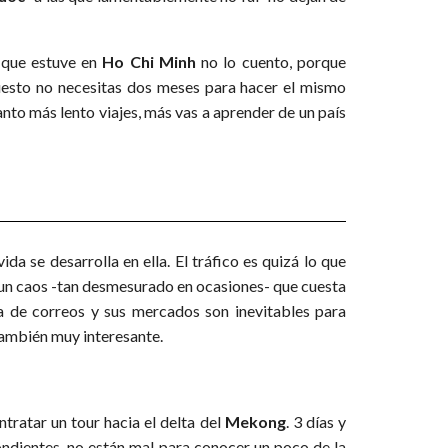
 que estuve en
Ho Chi Minh
no lo cuento, porque
puesto no necesitas dos meses para hacer el mismo
anto más lento viajes, más vas a aprender de un país
da se desarrolla en ella. El tráfico es quizá lo que
n un caos -tan desmesurado en ocasiones- que cuesta
cina de correos y sus mercados son inevitables para
también muy interesante.
tratar un tour hacia el delta del
Mekong
. 3 días y
ondientes, no están mal para conocer un poco de la