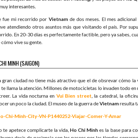
 muy interesantes.
e fue mi recorrido por
Vietnam
de dos meses. El mes adicional
uve atendiendo otros asuntos más que visitando el país. Por su
orrido. En 20-30 días es perfectamente factible, pero ya sabes, cu
e cómo vive su gente.
CHI MINH (SAIGON)
a gran ciudad no tiene más atractivo que el de obsrevar cómo la vi
 te llama la atención. Millones de motocicletas lo invaden todo e
creer. La vida nocturna en
Vui Bien street
, la catedral, la ofi
ocer un poco la ciudad. El museo de la guerra de
Vietnam
resulta 
no te apetece complicarte la vida,
Ho Chi Minh
es la base para con
 buena dosis de paciencia con los paseos por las tiendas corresp