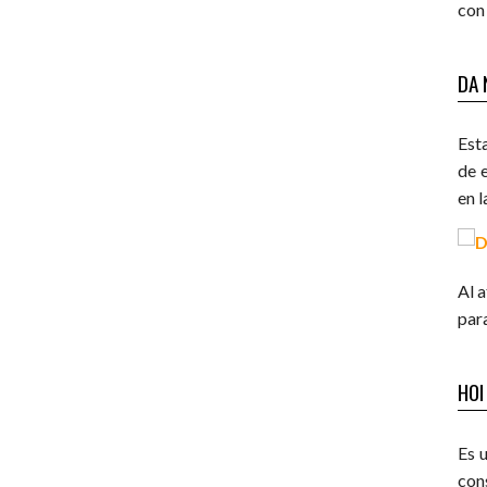
con 
DA 
Est
de e
en l
Al 
para
HOI
Es 
con