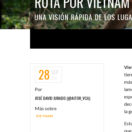
RUTA POR VIETNAM 
UNA VISIÓN RÁPIDA DE LOS LUGA
Vi
28
SEP
tier
2015
más
Por
lam
espe
JOSÉ DAVID JURADO (@AITOR_VCA)
dece
Más sobre
la 
VIETNAM
Est
que