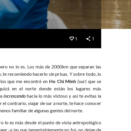
1
1
pero no lo es. Los más de 2000km que separan las
o, te recomiendo hacerlo sin prisas. Y sobre todo, lo
n los que me encontré en
Ho Chi Minh
(sur) que se
uizá en el norte donde están los lugares más
va
increscendo
hacia lo más vistoso y así te evitas la
r el contrario, viajar de sur a norte, te hace conocer
enos familiar de algunas gentes del norte.
ero lo es más desde el punto de vista antropológico
uoc
-a las que lamentablemente no fui- no dejan de