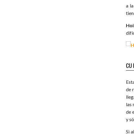
a l
tien
Hoi
difí
CU 
Est
de r
lleg
las
de 
y s
Si a