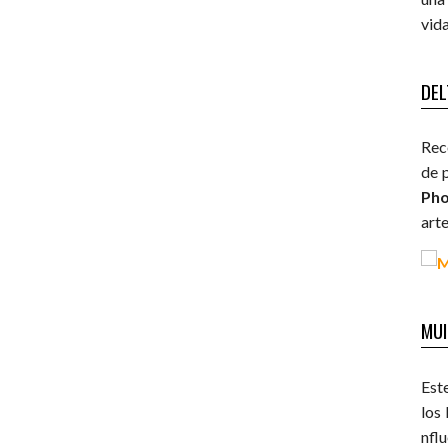
vida
DEL
Rec
de 
Ph
arte
MUI
Est
los 
nflu