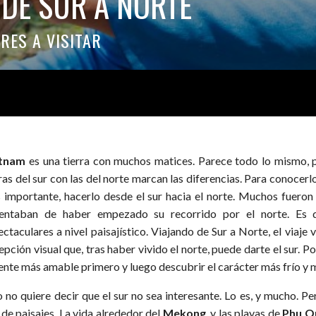
DE SUR A NORTE
RES A VISITAR
etnam
es una tierra con muchos matices. Parece todo lo mismo, 
ras del sur con las del norte marcan las diferencias. Para conocerl
 importante, hacerlo desde el sur hacia el norte. Muchos fuero
entaban de haber empezado su recorrido por el norte. Es q
ctaculares a nivel paisajístico. Viajando de Sur a Norte, el viaje 
pción visual que, tras haber vivido el norte, puede darte el sur. Po
gente más amable primero y luego descubrir el carácter más frío y m
o no quiere decir que el sur no sea interesante. Lo es, y mucho. P
 de paisajes. La vida alrededor del
Mekong
, y las playas de
Phu Q