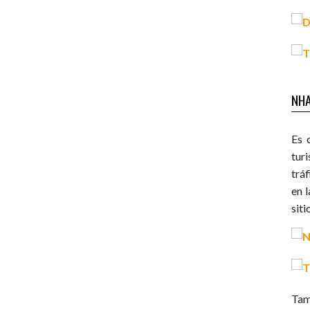
NH
Es 
tur
tráf
en 
siti
Tam