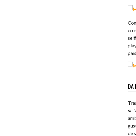
Con
ero
sel
pla
país
DA 
Tras
de 
amb
gus
de 