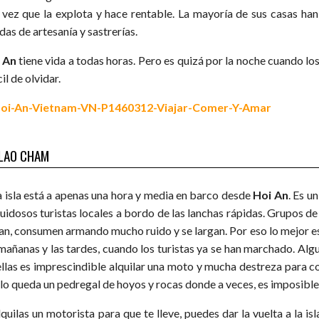
a vez que la explota y hace rentable. La mayoría de sus casas han
das de artesanía y sastrerías.
 An
tiene vida a todas horas. Pero es quizá por la noche cuando los
cil de olvidar.
LAO CHAM
a isla está a apenas una hora y media en barco desde
Hoi An
. Es u
uidosos turistas locales a bordo de las lanchas rápidas. Grupos de t
an, consumen armando mucho ruido y se largan. Por eso lo mejor es a
 mañanas y las tardes, cuando los turistas ya se han marchado. Algu
ellas es imprescindible alquilar una moto y mucha destreza para c
ólo queda un pedregal de hoyos y rocas donde a veces, es imposible
lquilas un motorista para que te lleve, puedes dar la vuelta a la i