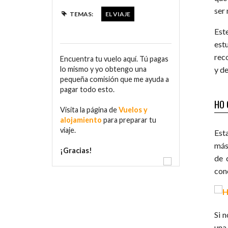
ser
TEMAS:
EL VIAJE
Est
est
rec
Encuentra tu vuelo aquí. Tú pagas
lo mismo y yo obtengo una
y d
pequeña comisión que me ayuda a
pagar todo esto.
HO 
Visita la página de
Vuelos y
alojamiento
para preparar tu
viaje.
Est
más
¡Gracias!
de 
con
Si 
una