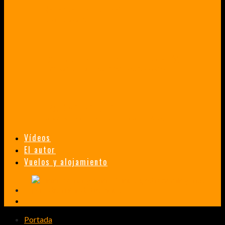
VENEZUELA EN UN MES
¡CHAMO TÚ ESTÁS LOCO!
TAILANDIA, MALASIA Y SINGAPUR EN 33 DÍAS
HISTORIAS DE UN PRIMER ENCUENTRO CON LA CULTURA ASIÁTICA
TRANSMONGOLIANO
UN FASCINANTE VIAJE EN TREN DESDE PEKÍN A SAN PETERSBURGO.
Vídeos
El autor
Vuelos y alojamiento
Portada