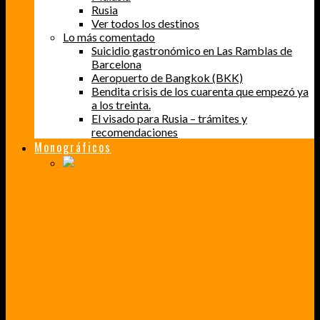
Rusia
Ver todos los destinos
Lo más comentado
Suicidio gastronómico en Las Ramblas de
Barcelona
Aeropuerto de Bangkok (BKK)
Bendita crisis de los cuarenta que empezó ya
a los treinta.
El visado para Rusia – trámites y
recomendaciones
Monográficos
PERDER EL MIEDO A VOLAR
CÓMO SUPERÉ UN MIEDO QUE CADA VEZ MÁS, ESTABA AFECTANDO A MIS VIAJES
BAJA CALIFORNIA SUR
UN VIAJE A TRAVÉS DE LOS COLORES MÁS INTENSOS DE MÉXICO