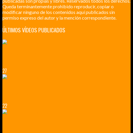
publicadas son propias y libres. Reservados todos los derechos.
Queda terminantemente prohibido reproducir, copiar o
modificar ninguno de los contenidos aquí publicados sin
permiso expreso del autor y la mención correspondiente.
ÚLTIMOS VÍDEOS PUBLICADOS
LILLE CIUDAD ARTÍSTICA
CUATRO VISITAS QUE TIENES QUE HACER EN LILLE EN 2015
27
VERSALLES Y SUS ALREDEDORES
DICEN QUE MUCHO MÁS QUE UN CASTILLO
22
RENNES Y ANGERS CIUDADES DE MADERA Y PIEDRA
UNA ESCAPADA POR LA CAPITAL BORGOÑA