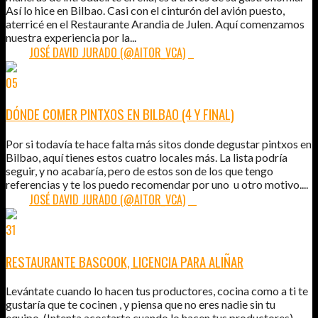
Así lo hice en Bilbao. Casi con el cinturón del avión puesto,
aterricé en el Restaurante Arandia de Julen. Aquí comenzamos
nuestra experiencia por la...
POR:
JOSÉ DAVID JURADO (@AITOR_VCA)
6
05
JUN
2011
DÓNDE COMER PINTXOS EN BILBAO (4 Y FINAL)
Por si todavía te hace falta más sitos donde degustar pintxos en
Bilbao, aquí tienes estos cuatro locales más. La lista podría
seguir, y no acabaría, pero de estos son de los que tengo
referencias y te los puedo recomendar por uno u otro motivo....
POR:
JOSÉ DAVID JURADO (@AITOR_VCA)
11
31
MAY
2011
RESTAURANTE BASCOOK, LICENCIA PARA ALIÑAR
Levántate cuando lo hacen tus productores, cocina como a ti te
gustaría que te cocinen , y piensa que no eres nadie sin tu
equipo. (Intenta acostarte cuando lo hacen tus productores).