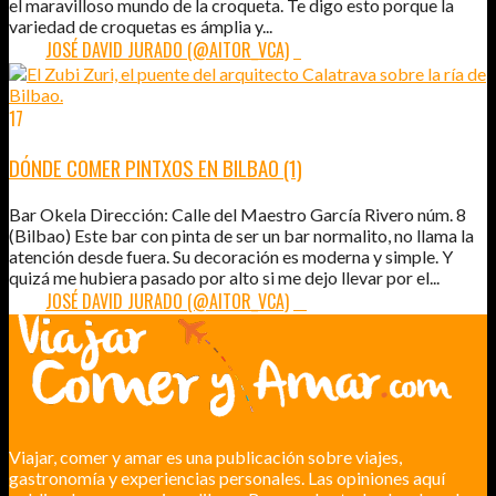
el maravilloso mundo de la croqueta. Te digo esto porque la
variedad de croquetas es ámplia y...
POR:
JOSÉ DAVID JURADO (@AITOR_VCA)
7
17
MAY
2011
DÓNDE COMER PINTXOS EN BILBAO (1)
Bar Okela Dirección: Calle del Maestro García Rivero núm. 8
(Bilbao) Este bar con pinta de ser un bar normalito, no llama la
atención desde fuera. Su decoración es moderna y simple. Y
quizá me hubiera pasado por alto si me dejo llevar por el...
POR:
JOSÉ DAVID JURADO (@AITOR_VCA)
11
Viajar, comer y amar es una publicación sobre viajes,
gastronomía y experiencias personales. Las opiniones aquí