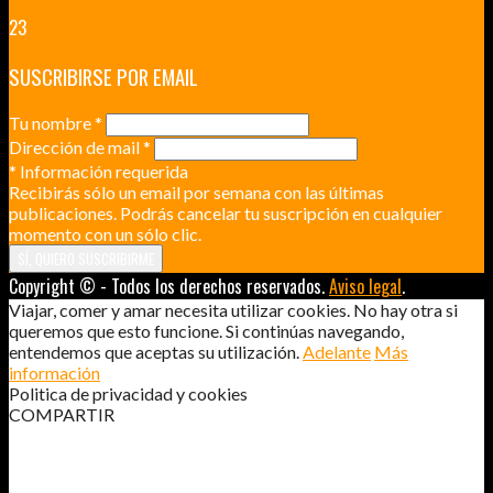
23
SUSCRIBIRSE POR EMAIL
Tu nombre
*
Dirección de mail
*
*
Información requerida
Recibirás sólo un email por semana con las últimas
publicaciones. Podrás cancelar tu suscripción en cualquier
momento con un sólo clic.
Copyright © - Todos los derechos reservados.
Aviso legal
.
Viajar, comer y amar necesita utilizar cookies. No hay otra si
queremos que esto funcione. Si continúas navegando,
entendemos que aceptas su utilización.
Adelante
Más
información
Politica de privacidad y cookies
COMPARTIR
¡NO ME HABÉIS COMIDO NADA LA