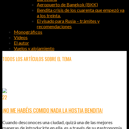
Aeropuerto de Bangkok (BKK)
Bendita crisis de los cuarenta que empezó ya
a los treinta.
El visado para Rusia – trámites y
recomendaciones
Monográficos
Vídeos
El autor
Vuelos y alojamiento
TODOS LOS ARTÍCULOS SOBRE EL TEMA
COMER EN BILBAO
22
JUN
2011
¡NO ME HABÉIS COMIDO NADA LA HOSTIA BENDITA!
Cuando desconoces una ciudad, quizá una de las mejores
maneras de introducirte en ella, es a través de su gastronomía.