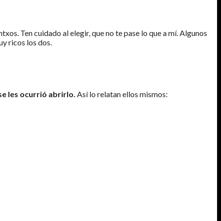
ntxos. Ten cuidado al elegir, que no te pase lo que a mí. Algunos
uy ricos los dos.
 les ocurrió abrirlo.
Así lo relatan ellos mismos:
ADO DEL CASCO VIEJO DE BILBAO, QUE ERA ENTONCES VILLA
N EXCLUSIVAMENTE DE SARDINAS VIEJAS, TACOS DE BACALAO A
 SE LO SOLICITARAN, SIN REPARAR EN QUE FUERAN
AJO DEL PERIÓDICO
.
, NUESTROS HÉEROES
REPTABAN SIN RUMBO
POR EL HABITUAL
ÑANAS.
Y ALLÍ, MIENTRAS DESCLAVABAN UNOS TABLONES
QUE
ON LA REVELACIÓN JUNTO CON LAS PRIMERAS LUCES DEL