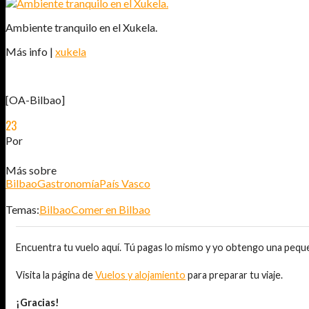
Ambiente tranquilo en el Xukela.
Más info |
xukela
[OA-Bilbao]
23
MAY
2011
Por
JOSÉ DAVID JURADO (@AITOR_VCA)
Más sobre
Bilbao
Gastronomía
País Vasco
Temas:
Bilbao
Comer en Bilbao
Encuentra tu vuelo aquí. Tú pagas lo mismo y yo obtengo una pequ
Visita la página de
Vuelos y alojamiento
para preparar tu viaje.
¡Gracias!