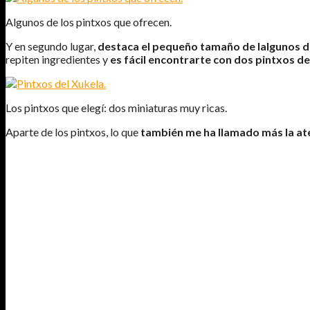
Algunos de los pintxos que ofrecen.
Y en segundo lugar,
destaca el pequeño tamaño de lalgunos de
repiten ingredientes y
es fácil encontrarte con dos pintxos d
Los pintxos que elegí: dos miniaturas muy ricas.
Aparte de los pintxos, lo que
también me ha llamado más la aten
HACE VEINTE AÑOS
, ALLÁ POR LA NOCHE DE LOS TIEMPOS, UN
DECADENTE, REFUGIO DE CORSARIOS, CAMPAMENTO DE BÁRBAROS 
NUESTROS
DOS TUERCEBOTAS ERAN MÁS O MENOS FELICES
MEDIO DESALAR Y GILDAS CADUCADAS; BEBÍAN INFECTO VINO DE
DESDENTADAS O LUCIERAN BUBONES Y
COLMABAN SUS INQUIET
PERO
UNA MADRUGADA INVERNAL DE 1982
TODO IBA A CAMBI
DEÉDALO DE CALLEJAS. SU CAPRICHOSO DEAMBULAR LES LLEVÓ
P
SELLABAN UNA LONJA SIN ACTIVIDAD,
CON EL FIN DE HACER U