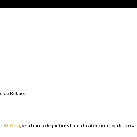
3)
o de Bilbao.
 el
Okela
, y
su barra de pintxos llama la atención
por dos cosa