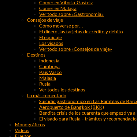
Comer en Vitoria-Gasteiz
Comer en Málaga
Ver todo sobre «Gastronomía»
Consejos de viaje
Cómo moverse por…
El dinero, las tarjetas de crédito y débito
El equipaje
Los visados
Ver todo sobre «Consejos de viaje»
Destinos
Indonesia
Camboya
País Vasco
Malasia
Rusia
Ver todos los destinos
Lo más comentado
Suicidio gastronómico en Las Ramblas de Barc
Aeropuerto de Bangkok (BKK)
Bendita crisis de los cuarenta que empezó ya a l
El visado para Rusia – trámites y recomendaci
Monográficos
Vídeos
El autor