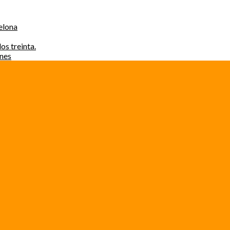
elona
os treinta.
ones