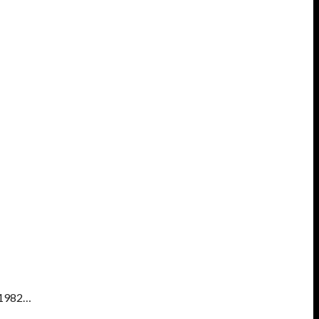
ALQUIER COSA.
A MÍ NO ME DARÁ LA GANA
 PERO TENGO VOCACIÓN DE PADRE DE FAMILIA NUMEROSA. -Y LOS
e 1982…