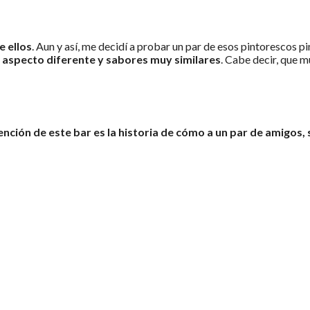
 ellos
. Aun y así, me decidí a probar un par de esos pintorescos pi
e aspecto diferente y sabores muy similares
. Cabe decir, que m
ción de este bar es la historia de cómo a un par de amigos, se
A PAREJA DE GARRIDOS MOZOS TORCÍAN BOTAS POR EL HISTÓRICO EMPEDR
Y PARAÍSO DE USUREROS; O SEA, NADA QUE VER CON LA ACTUAL.
 E INDOCUMENTADOS
. SUS NECESIDADES ERAN SIMPLES. SE ALIMENTABA
 AÑO ACORCHADO Y AGUA DE LOS CHARCOS; CUBRÍAN A CUANTAS HEMBRAS
UDES INTELECTUALES CON LA LECTURA DE LAS OFERTAS DE TRAB
AR. TRAS UNA NOCHE DE JUERGA SÓRDIDA, PROPIA DE LETRA DE TANGO
OR LA CALLE DEL PERRO
, POCO FRECUENTADA POR LOS DOS CANTAMA
NA HOGUERA
CON LA QUE COMBATIR LA RASCA DE LA MAÑANADA,
TUVIER