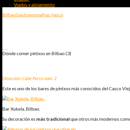
Vuelos y alojamiento
Bilbao
Gastronomía
País Vasco
DÓNDE COMER PINTXOS EN BILBAO (
1
0
Dónde comer pintxos en Bilbao (3)
BAR XUKELA
Dirección: Calle Perro núm. 2
Este es uno de los bares de pintxos más conocidos del Casco Viej
Bar Xukela, Bilbao.
Su decoración es
más tradicional
que otros más modernos como