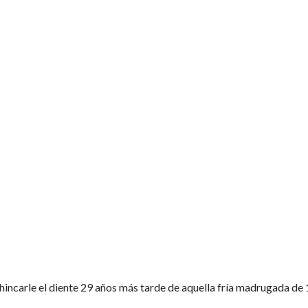
QUÍ?
-DIJO TXONPA. -¿ Y SENTAMOS POR FIN LA CABEZA? -DIJO COLI.
KELA, QUE SIGNIFICA PERRITO EN EUSKALÓ.
TA LAS RACIONES DE QUESO.
E CONDONES, PORQUE DENTRO DE POCO SE INVENTARÁ EL SIDA.
E LA ZONA, A LOS QUE INTENTAREMOS PAGAR EN ESPECIES.
 CLIENTES; AL PRINCIPIO SÓLO DE LIBROS DE CONSULTA Y LUEGO DE CU
GRE DE «TODAS HIEREN, LA ÚLTIMA MATA».
S CAMARERAS.
ÑAMOS CON GABINO Y VICEN.
ÁN DE DEJARNOS CAÑONES. -Y TENDREMOS AIRE ACONDICIONADO, PERO 
MBRE DE LAS TRES HIJAS QUE VOY A TENER. NO TE LO HE DICHO NUNCA,
 GUIRIS Y LES SACARÁN FOTOS A NUESTROS PINCHOS…
 hincarle el diente 29 años más tarde de aquella fría madrugada d