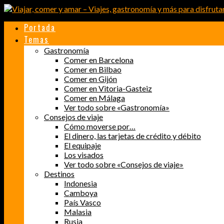
Portada
Temas
Gastronomía
Comer en Barcelona
Comer en Bilbao
Comer en Gijón
Comer en Vitoria-Gasteiz
Comer en Málaga
Ver todo sobre «Gastronomía»
Consejos de viaje
Cómo moverse por…
El dinero, las tarjetas de crédito y débito
El equipaje
Los visados
Ver todo sobre «Consejos de viaje»
Destinos
Indonesia
Camboya
País Vasco
Malasia
Rusia