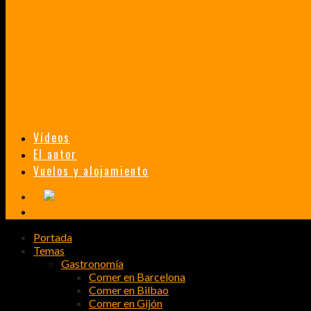
TAILANDIA, MALASIA Y SINGAPUR EN 33 DÍAS
HISTORIAS DE UN PRIMER ENCUENTRO CON LA CULTURA ASIÁTICA
TRANSMONGOLIANO
UN FASCINANTE VIAJE EN TREN DESDE PEKÍN A SAN PETERSBURGO.
Vídeos
El autor
Vuelos y alojamiento
Portada
Temas
Gastronomía
Comer en Barcelona
Comer en Bilbao
Comer en Gijón