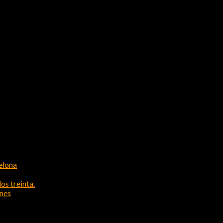
elona
os treinta.
ones