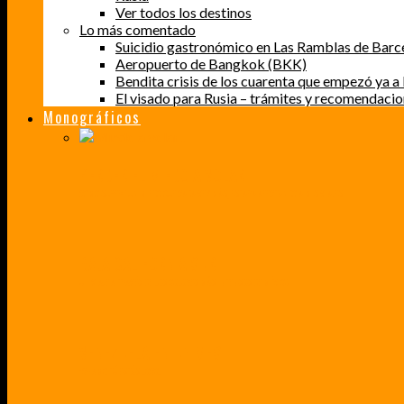
Ver todos los destinos
Lo más comentado
Suicidio gastronómico en Las Ramblas de Barc
Aeropuerto de Bangkok (BKK)
Bendita crisis de los cuarenta que empezó ya a l
El visado para Rusia – trámites y recomendaci
Monográficos
PERDER EL MIEDO A VOLAR
CÓMO SUPERÉ UN MIEDO QUE CADA VEZ MÁS, ESTABA AFECTANDO A MIS VIAJES
BAJA CALIFORNIA SUR
UN VIAJE A TRAVÉS DE LOS COLORES MÁS INTENSOS DE MÉXICO
VENEZUELA EN UN MES
¡CHAMO TÚ ESTÁS LOCO!