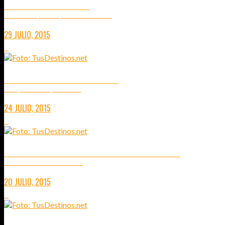
LILLE CIUDAD ARTÍSTICA
CUATRO VISITAS QUE TIENES QUE HACER EN LILLE EN 2015
29 JULIO, 2015
0
VERSALLES Y SUS ALREDEDORES
DICEN QUE MUCHO MÁS QUE UN CASTILLO
24 JULIO, 2015
0
RENNES Y ANGERS CIUDADES DE MADERA Y PIEDRA
UNA ESCAPADA POR LA CAPITAL BORGOÑA
20 JULIO, 2015
0