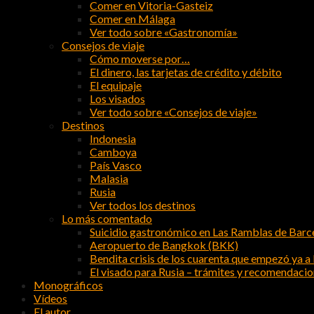
Comer en Vitoria-Gasteiz
Comer en Málaga
Ver todo sobre «Gastronomía»
Consejos de viaje
Cómo moverse por…
El dinero, las tarjetas de crédito y débito
El equipaje
Los visados
Ver todo sobre «Consejos de viaje»
Destinos
Indonesia
Camboya
País Vasco
Malasia
Rusia
Ver todos los destinos
Lo más comentado
Suicidio gastronómico en Las Ramblas de Barc
Aeropuerto de Bangkok (BKK)
Bendita crisis de los cuarenta que empezó ya a l
El visado para Rusia – trámites y recomendaci
Monográficos
Vídeos
El autor