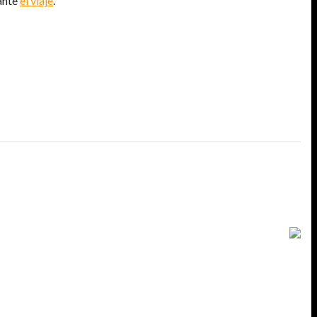
ante
el viaje
.