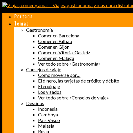
Portada
Temas
Gastronomía
Comer en Barcelona
Comer en Bilbao
Comer en Gijón
Comer en Vitoria-Gasteiz
Comer en Málaga
Ver todo sobre «Gastronomía»
Consejos de viaje
Cómo moverse por…
El dinero, las tarjetas de crédito y débito
El equipaje
Los visados
Ver todo sobre «Consejos de viaje»
Destinos
Indonesia
Camboya
País Vasco
Malasia
Rusia