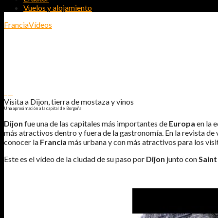
Vuelos y alojamiento
Francia
Vídeos
VISITA A DIJON, TIERRA DE MOSTAZA
UNA APROXIMACIÓN A LA CAPITAL DE BORGOÑA
1
0
Visita a Dijon, tierra de mostaza y vinos
Una aproximación a la capital de Borgoña
Dijon
fue una de las capitales más importantes de
Europa
en la e
más atractivos dentro y fuera de la gastronomía. En la revista de 
conocer la
Francia
más urbana y con más atractivos para los visi
Este es el vídeo de la ciudad de su paso por
Dijon
junto con
Saint