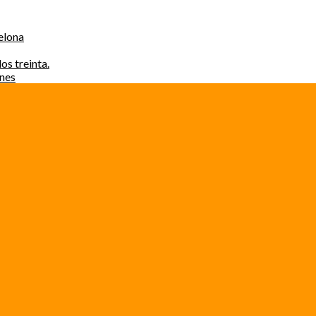
elona
os treinta.
ones