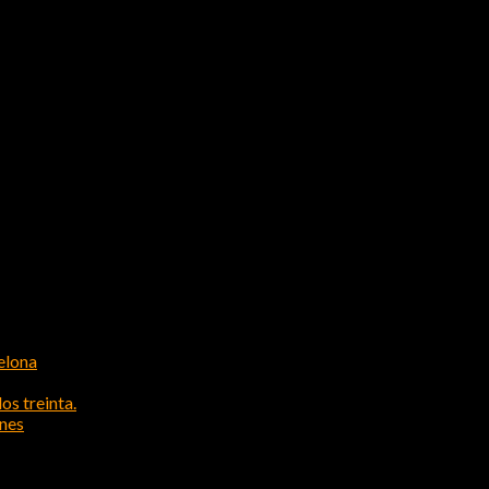
elona
os treinta.
ones