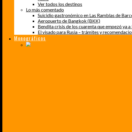
Ver todos los destinos
Lo más comentado
Suicidio gastronómico en Las Ramblas de Barc
Aeropuerto de Bangkok (BKK)
Bendita crisis de los cuarenta que empezó ya a l
El visado para Rusia – trámites y recomendaci
Monográficos
PERDER EL MIEDO A VOLAR
CÓMO SUPERÉ UN MIEDO QUE CADA VEZ MÁS, ESTABA AFECTANDO A MIS VIAJES
BAJA CALIFORNIA SUR
UN VIAJE A TRAVÉS DE LOS COLORES MÁS INTENSOS DE MÉXICO
VENEZUELA EN UN MES
¡CHAMO TÚ ESTÁS LOCO!