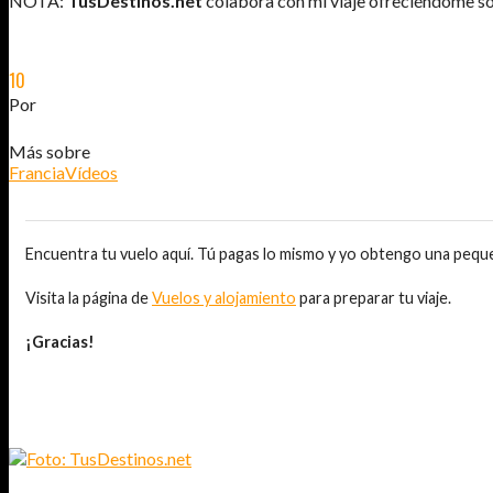
NOTA:
TusDestinos.net
colabora con mi viaje ofreciéndome so
10
JUL
2015
Por
JOSÉ DAVID JURADO (@AITOR_VCA)
Más sobre
Francia
Vídeos
Encuentra tu vuelo aquí. Tú pagas lo mismo y yo obtengo una pequ
Visita la página de
Vuelos y alojamiento
para preparar tu viaje.
¡Gracias!
TAMBIÉN TE PUEDE INTERESAR...