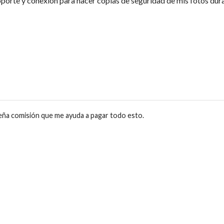
porte y conexión para hacer copias de seguridad de mis fotos dur
eña comisión que me ayuda a pagar todo esto.