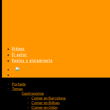
TAILANDIA, MALASIA Y SINGAPUR EN 33 DÍAS
HISTORIAS DE UN PRIMER ENCUENTRO CON LA CULTURA ASIÁTICA
TRANSMONGOLIANO
UN FASCINANTE VIAJE EN TREN DESDE PEKÍN A SAN PETERSBURGO.
Vídeos
El autor
Vuelos y alojamiento
Portada
Temas
Gastronomía
Comer en Barcelona
Comer en Bilbao
Comer en Gijón