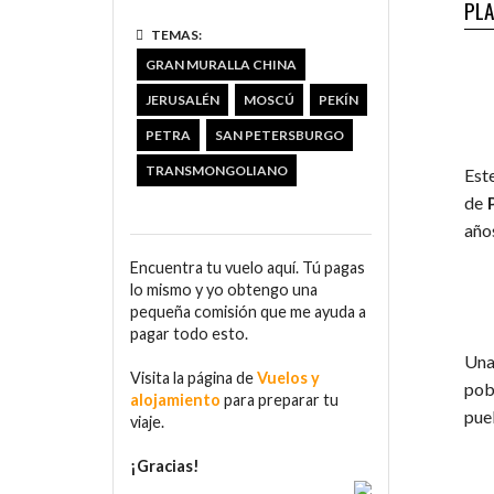
PLA
TEMAS:
GRAN MURALLA CHINA
JERUSALÉN
MOSCÚ
PEKÍN
PETRA
SAN PETERSBURGO
TRANSMONGOLIANO
Este
de
año
Encuentra tu vuelo aquí. Tú pagas
lo mismo y yo obtengo una
pequeña comisión que me ayuda a
pagar todo esto.
Una
Visita la página de
Vuelos y
pob
alojamiento
para preparar tu
pue
viaje.
¡Gracias!