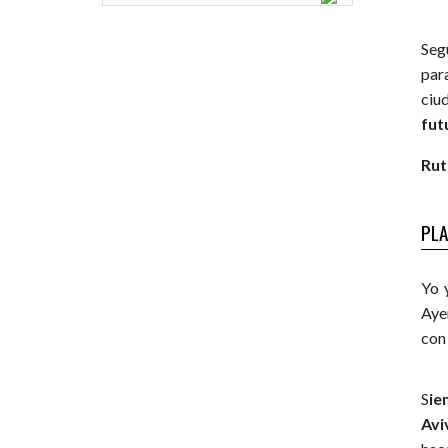
Segu
par
ciu
fut
Rut
PLA
Yo 
Aye
co
S
ie
Avi