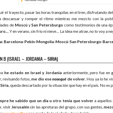
ir el trayecto, pasar las horas tranquilas en el tren, disfrutando d
a descansar y romper el ritmo mientras me mezclo con la pobla
dades de
Moscú
y
San Petersburgo
como testimonios de una ép
uro…
Y en verano, sin frío ni nieve… La idea me atrae, no lo voy a ne
a: Barcelona-Pekín-Mongolia-Moscú-San Petersburgo-Barce
N B (ISRAEL – JORDANIA –
SIRIA
)
ya
he estado en Israel y Jordania
anteriormente, pero fue en 
r, revisando fotos,
me dio ese
nosequé
de volver
. Hoy ya lo he v
n
Siria
, queda descartado por la situación que hay en el país. No es
mpre he sabido que un día u otro tenía que volver
a aquellos 
v
, vivir
Jerusalén
sin las apreturas del grupo, con sus gentes,
mezc