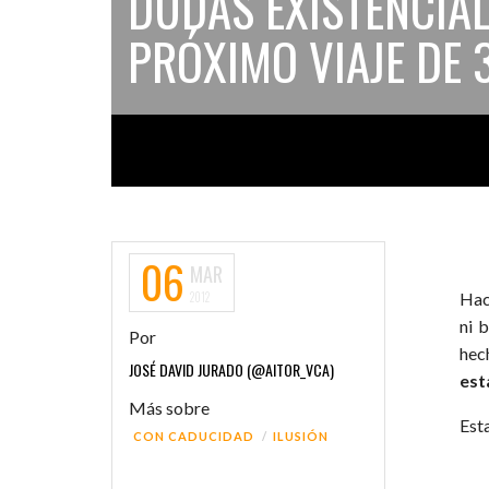
DUDAS EXISTENCIAL
PRÓXIMO VIAJE DE 
06
MAR
2012
Hac
ni 
Por
hec
JOSÉ DAVID JURADO (@AITOR_VCA)
est
Más sobre
Esta
CON CADUCIDAD
ILUSIÓN