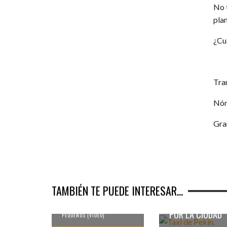
No 
plan
¿Cu
Tra
Nóm
Gra
LOS CABALLOS EN
LAS FAMILIAS
TAXIS EN PEK
NÓMADAS EN
CONSEJOS
MONGOLIA (2)
TAMBIÉN TE PUEDE INTERESAR...
PRÁCTICOS P
MOVERTE EN T
TRABAJO EN EL QUE
PARTICIPAN HASTA LOS MÁS
POR LA CIUDAD
PEQUEÑOS (VÍDEO)