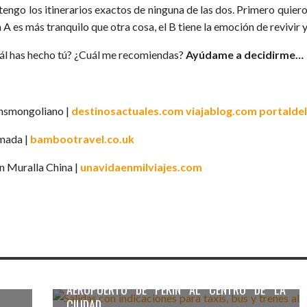
tengo los itinerarios exactos de ninguna de las dos. Primero quier
 A es más tranquilo que otra cosa, el B tiene la emoción de revivi
ál has hecho tú? ¿Cuál me recomiendas?
Ayúdame a decidirme…
nsmongoliano |
destinosactuales.com
viajablog.com
portalde
ada |
bambootravel.co.uk
n Muralla China |
unavidaenmilviajes.com
ÍN:
ARA
AEROPUERTO DE PEKÍN (PEK) – CÓMO IR DEL
AXI
AEROPUERTO DE PEKÍN AL CENTRO DE LA
CIUDAD