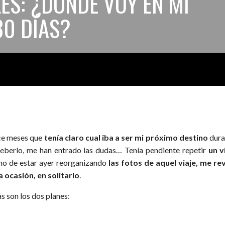
ES: ¿DÓNDE VOY EN MI
30 DÍAS?
e meses que
tenía claro cual iba a ser mi próximo destino
dura
beberlo, me han entrado las dudas… Tenía pendiente repetir
un v
ho de estar ayer reorganizando
las fotos de aquel viaje, me re
a ocasión, en solitario
.
s son los dos planes: