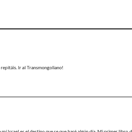
repitáis. Ir al Transmongoliano!
mí Israel es el destino que se que haré algún día. Mi primer libro d