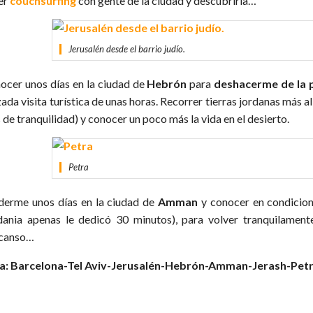
er
couchsurfing
con gente de la ciudad y descubrirla…
Jerusalén desde el barrio judío.
ocer unos días en la ciudad de
Hebrón
para
deshacerme de la 
ada visita turística de unas horas. Recorrer tierras jordanas más a
 de tranquilidad) y conocer un poco más la vida en el desierto.
Petra
derme unos días en la ciudad de
Amman
y conocer en condicio
dania apenas le dedicó 30 minutos), para volver tranquilamen
canso…
a: Barcelona-Tel Aviv-Jerusalén-Hebrón-Amman-Jerash-Petr