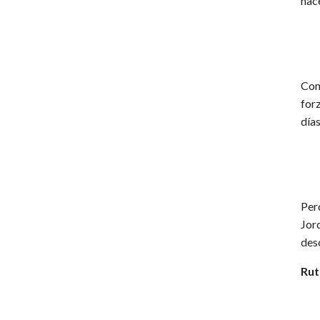
hac
Con
forz
días
Per
Jor
des
Rut