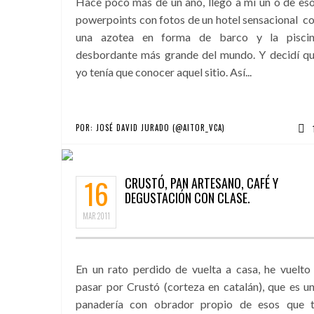
Hace poco más de un año, llegó a mí un o de es
powerpoints con fotos de un hotel sensacional c
una azotea en forma de barco y la pisci
desbordante más grande del mundo. Y decidí q
yo tenía que conocer aquel sitio. Así...
POR:
JOSÉ DAVID JURADO (@AITOR_VCA)
16
CRUSTÓ, PAN ARTESANO, CAFÉ Y
DEGUSTACIÓN CON CLASE.
MAR
2011
En un rato perdido de vuelta a casa, he vuelto
pasar por Crustó (corteza en catalán), que es u
panadería con obrador propio de esos que 