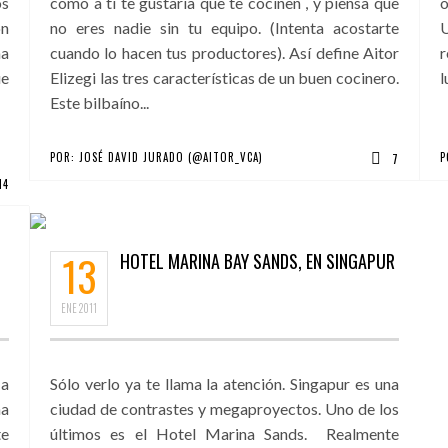
os
como a ti te gustaría que te cocinen , y piensa que
o
on
no eres nadie sin tu equipo. (Intenta acostarte
U
na
cuando lo hacen tus productores). Así define Aitor
r
ue
Elizegi las tres características de un buen cocinero.
l
Este bilbaíno...
POR:
JOSÉ DAVID JURADO (@AITOR_VCA)
P
7
14
13
HOTEL MARINA BAY SANDS, EN SINGAPUR
ENE
2011
 a
Sólo verlo ya te llama la atención. Singapur es una
na
ciudad de contrastes y megaproyectos. Uno de los
te
últimos es el Hotel Marina Sands. Realmente