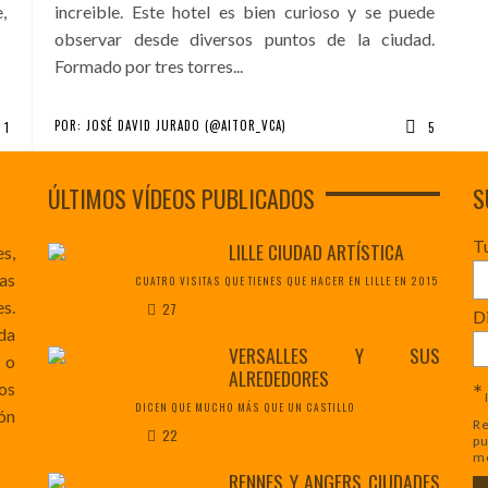
e,
increible. Este hotel es bien curioso y se puede
observar desde diversos puntos de la ciudad.
Formado por tres torres...
POR:
JOSÉ DAVID JURADO (@AITOR_VCA)
1
5
ÚLTIMOS VÍDEOS PUBLICADOS
S
T
LILLE CIUDAD ARTÍSTICA
es,
as
CUATRO VISITAS QUE TIENES QUE HACER EN LILLE EN 2015
s.
27
Di
da
VERSALLES Y SUS
 o
ALREDEDORES
*
os
DICEN QUE MUCHO MÁS QUE UN CASTILLO
ón
Re
22
pu
mo
RENNES Y ANGERS CIUDADES