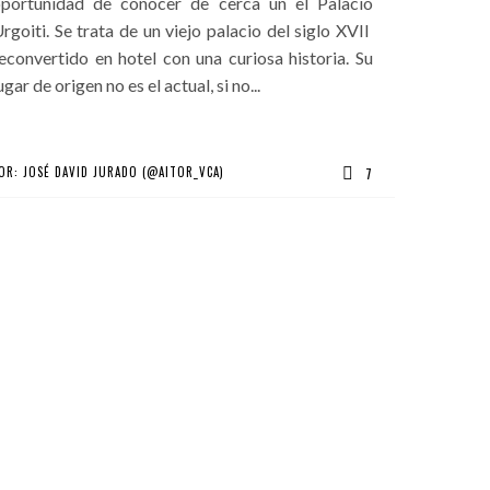
portunidad de conocer de cerca un el Palacio
rgoiti. Se trata de un viejo palacio del siglo XVII
econvertido en hotel con una curiosa historia. Su
ugar de origen no es el actual, si no...
OR:
JOSÉ DAVID JURADO (@AITOR_VCA)
7