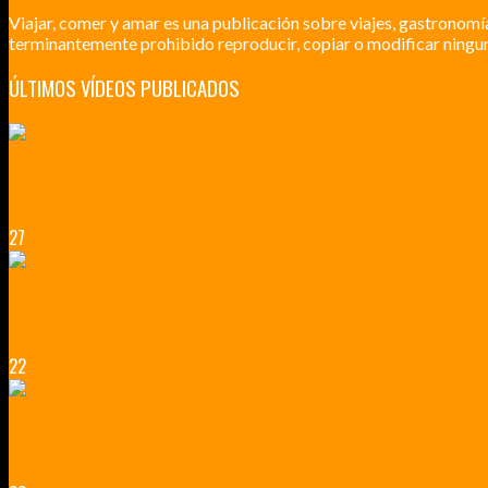
Viajar, comer y amar es una publicación sobre viajes, gastronomí
terminantemente prohibido reproducir, copiar o modificar ningun
ÚLTIMOS VÍDEOS PUBLICADOS
LILLE CIUDAD ARTÍSTICA
CUATRO VISITAS QUE TIENES QUE HACER EN LILLE EN 2015
27
VERSALLES Y SUS ALREDEDORES
DICEN QUE MUCHO MÁS QUE UN CASTILLO
22
RENNES Y ANGERS CIUDADES DE MADERA Y PIEDRA
UNA ESCAPADA POR LA CAPITAL BORGOÑA