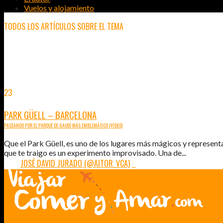
Vuelos y alojamiento
TODOS LOS ARTÍCULOS SOBRE EL TEMA
GAUDÍ
23
JUN
2014
PARK GÜELL – BARCELONA
PASEANDO POR EL PARQUÉ DE GAUDÍ MÁS EMBLEMÁTICO (VÍDEO)
Que el Park Güell, es uno de los lugares más mágicos y representa
que te traigo es un experimento improvisado. Una de...
POR:
JOSÉ DAVID JURADO (@AITOR_VCA)
5