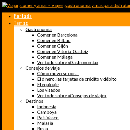
Portada
Temas
Gastronomía
Comer en Barcelona
Comer en Bilbao
Comer en Gijón
Comer en Vitoria-Gasteiz
Comer en Málaga
Ver todo sobre «Gastronomía»
Consejos de viaje
Cómo moverse por…
El dinero, las tarjetas de crédito y débito
El equipaje
Los visados
Ver todo sobre «Consejos de viaje»
Destinos
Indonesia
Camboya
País Vasco
Malasia
Rusia