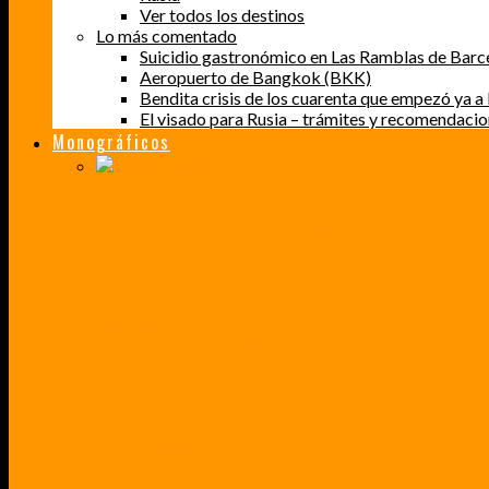
Ver todos los destinos
Lo más comentado
Suicidio gastronómico en Las Ramblas de Barc
Aeropuerto de Bangkok (BKK)
Bendita crisis de los cuarenta que empezó ya a l
El visado para Rusia – trámites y recomendaci
Monográficos
PERDER EL MIEDO A VOLAR
CÓMO SUPERÉ UN MIEDO QUE CADA VEZ MÁS, ESTABA AFECTANDO A MIS VIAJES
BAJA CALIFORNIA SUR
UN VIAJE A TRAVÉS DE LOS COLORES MÁS INTENSOS DE MÉXICO
VENEZUELA EN UN MES
¡CHAMO TÚ ESTÁS LOCO!