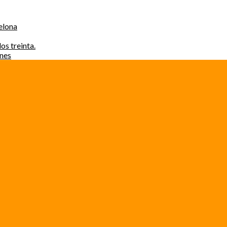
elona
os treinta.
ones