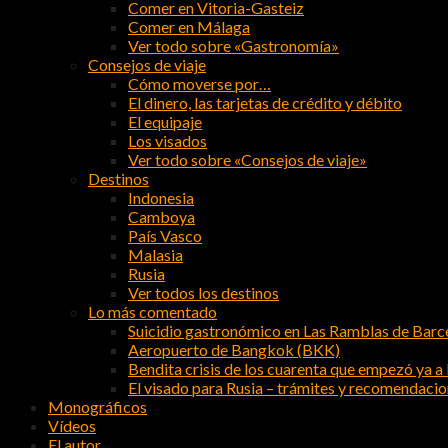
Comer en Vitoria-Gasteiz
Comer en Málaga
Ver todo sobre «Gastronomía»
Consejos de viaje
Cómo moverse por…
El dinero, las tarjetas de crédito y débito
El equipaje
Los visados
Ver todo sobre «Consejos de viaje»
Destinos
Indonesia
Camboya
País Vasco
Malasia
Rusia
Ver todos los destinos
Lo más comentado
Suicidio gastronómico en Las Ramblas de Barc
Aeropuerto de Bangkok (BKK)
Bendita crisis de los cuarenta que empezó ya a l
El visado para Rusia – trámites y recomendaci
Monográficos
Vídeos
El autor