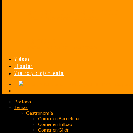
TAILANDIA, MALASIA Y SINGAPUR EN 33 DÍAS
HISTORIAS DE UN PRIMER ENCUENTRO CON LA CULTURA ASIÁTICA
TRANSMONGOLIANO
UN FASCINANTE VIAJE EN TREN DESDE PEKÍN A SAN PETERSBURGO.
Vídeos
El autor
Vuelos y alojamiento
Portada
Temas
Gastronomía
Comer en Barcelona
Comer en Bilbao
Comer en Gijón