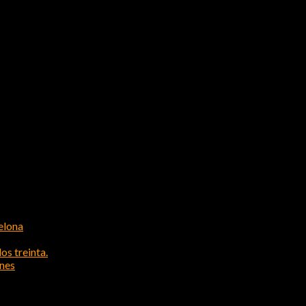
elona
os treinta.
ones