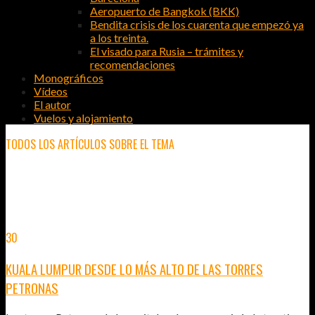
Aeropuerto de Bangkok (BKK)
Bendita crisis de los cuarenta que empezó ya
a los treinta.
El visado para Rusia – trámites y
recomendaciones
Monográficos
Vídeos
El autor
Vuelos y alojamiento
TODOS LOS ARTÍCULOS SOBRE EL TEMA
KUALA LUMPUR
30
MAY
2012
KUALA LUMPUR DESDE LO MÁS ALTO DE LAS TORRES
PETRONAS