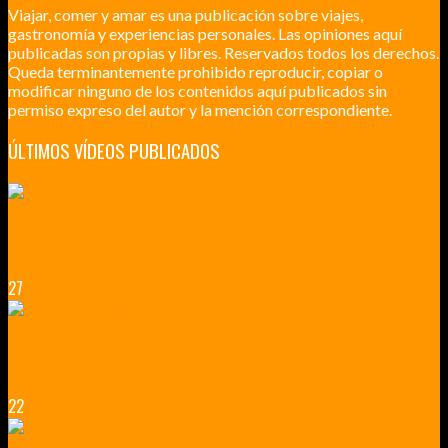
Viajar, comer y amar es una publicación sobre viajes,
gastronomía y experiencias personales. Las opiniones aquí
publicadas son propias y libres. Reservados todos los derechos.
Queda terminantemente prohibido reproducir, copiar o
modificar ninguno de los contenidos aquí publicados sin
permiso expreso del autor y la mención correspondiente.
ÚLTIMOS VÍDEOS PUBLICADOS
LILLE CIUDAD ARTÍSTICA
CUATRO VISITAS QUE TIENES QUE HACER EN LILLE EN 2015
27
VERSALLES Y SUS ALREDEDORES
DICEN QUE MUCHO MÁS QUE UN CASTILLO
22