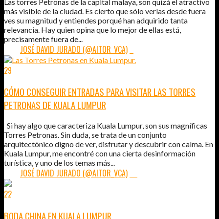
Las torres Petronas de la capital malaya, son quizá el atractivo
más visible de la ciudad. Es cierto que sólo verlas desde fuera
ves su magnitud y entiendes porqué han adquirido tanta
relevancia. Hay quien opina que lo mejor de ellas está,
precisamente fuera de...
POR:
JOSÉ DAVID JURADO (@AITOR_VCA)
2
29
MAR
2012
CÓMO CONSEGUIR ENTRADAS PARA VISITAR LAS TORRES
PETRONAS DE KUALA LUMPUR
Si hay algo que caracteriza Kuala Lumpur, son sus magníficas
Torres Petronas. Sin duda, se trata de un conjunto
arquitectónico digno de ver, disfrutar y descubrir con calma. En
Kuala Lumpur, me encontré con una cierta desinformación
turística, y uno de los temas más...
POR:
JOSÉ DAVID JURADO (@AITOR_VCA)
22
22
OCT
2011
BODA CHINA EN KUALA LUMPUR