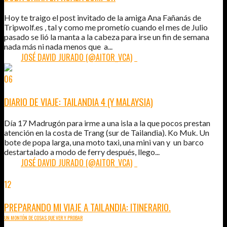
Hoy te traigo el post invitado de la amiga Ana Fañanás de
Tripwolf.es , tal y como me prometío cuando el mes de Julio
pasado se lió la manta a la cabeza para irse un fin de semana
nada más ni nada menos que a...
POR:
JOSÉ DAVID JURADO (@AITOR_VCA)
1
06
SEP
2011
DIARIO DE VIAJE: TAILANDIA 4 (Y MALAYSIA)
Día 17 Madrugón para irme a una isla a la que pocos prestan
atención en la costa de Trang (sur de Tailandia). Ko Muk. Un
bote de popa larga, una moto taxi, una mini van y un barco
destartalado a modo de ferry después, llego...
POR:
JOSÉ DAVID JURADO (@AITOR_VCA)
1
12
JUN
2011
PREPARANDO MI VIAJE A TAILANDIA: ITINERARIO.
UN MONTÓN DE COSAS QUE VER Y PROBAR