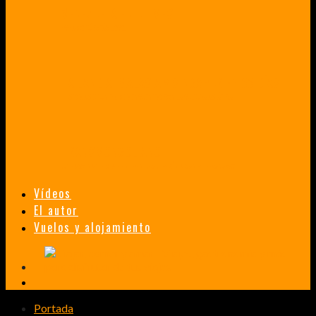
VENEZUELA EN UN MES
¡CHAMO TÚ ESTÁS LOCO!
TAILANDIA, MALASIA Y SINGAPUR EN 33 DÍAS
HISTORIAS DE UN PRIMER ENCUENTRO CON LA CULTURA ASIÁTICA
TRANSMONGOLIANO
UN FASCINANTE VIAJE EN TREN DESDE PEKÍN A SAN PETERSBURGO.
Vídeos
El autor
Vuelos y alojamiento
Portada