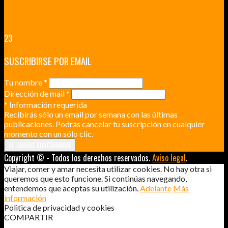
RENNES Y ANGERS CIUDADES DE MADERA Y PIEDRA
UNA ESCAPADA POR LA CAPITAL BORGOÑA
23
SUSCRIBIRSE POR EMAIL
Tu nombre
*
Dirección de mail
*
*
Información requerida
Recibirás sólo un email por semana con las últimas
publicaciones. Podrás cancelar tu suscripción en cualquier
momento con un sólo clic.
Copyright © - Todos los derechos reservados.
Aviso legal
.
Viajar, comer y amar necesita utilizar cookies. No hay otra si
queremos que esto funcione. Si continúas navegando,
entendemos que aceptas su utilización.
Adelante
Más
información
Politica de privacidad y cookies
COMPARTIR