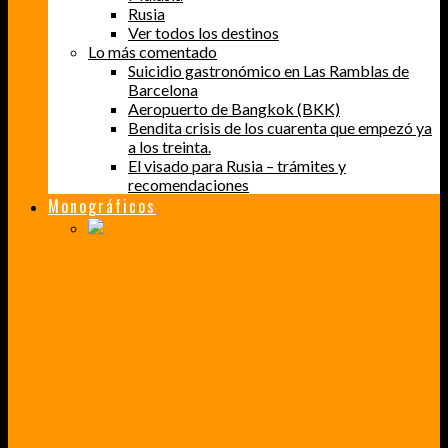
Rusia
Ver todos los destinos
Lo más comentado
Suicidio gastronómico en Las Ramblas de
Barcelona
Aeropuerto de Bangkok (BKK)
Bendita crisis de los cuarenta que empezó ya
a los treinta.
El visado para Rusia – trámites y
recomendaciones
Monográficos
PERDER EL MIEDO A VOLAR
CÓMO SUPERÉ UN MIEDO QUE CADA VEZ MÁS, ESTABA AFECTANDO A MIS VIAJES
BAJA CALIFORNIA SUR
UN VIAJE A TRAVÉS DE LOS COLORES MÁS INTENSOS DE MÉXICO