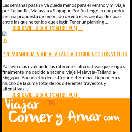
Las semanas pasan y ya queda menos para el verano y mi viaje
por Tailandia, Malaysia y Singapur. Por fin tengo lo que podría
ser una propuesta de recorrido de entre las cientos de cosas
entre las que he tenido que elegir. Tener un planning,...
POR:
JOSÉ DAVID JURADO (@AITOR_VCA)
36
02
FEB
2011
PREPARANDO MI VIAJE A TAILANDIA: DECIDIENDO LOS VUELOS
Ya llevo días evaluando las diferentes alternativas que tengo si
finalmente me decido a hacer el viaje Malaysia-Tailandia-
Singapur. Bueno, el orden está por determinar. Dependerá y
mucho de la suma total de los diferentes trayectos y
altenativas....
POR:
JOSÉ DAVID JURADO (@AITOR_VCA)
5