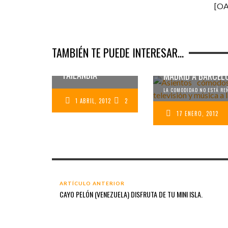
[OA
COSAS CURIOSAS
QUE TE PUEDES
TAMBIÉN TE PUEDE INTERESAR...
ENCONTRAR EN UN
AUTOBÚS EN
PROBANDO LA CL
TAILANDIA
MADRID A BARCEL
LA COMODIDAD NO ESTÁ REÑ
1 ABRIL, 2012
2
17 ENERO, 2012
ARTÍCULO ANTERIOR
CAYO PELÓN (VENEZUELA) DISFRUTA DE TU MINI ISLA.