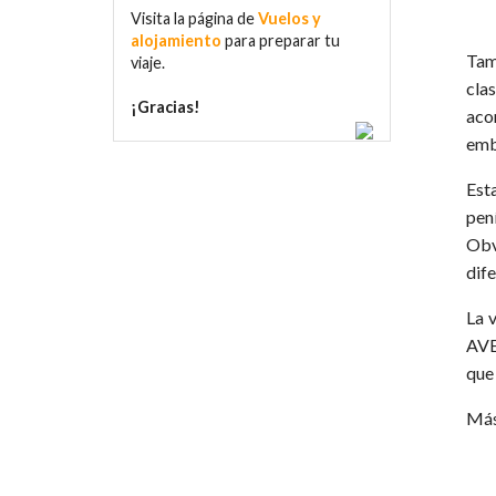
Visita la página de
Vuelos y
alojamiento
para preparar tu
Tam
viaje.
cla
¡Gracias!
aco
emba
Est
pen
Obv
dife
La 
AVE?
que
Más