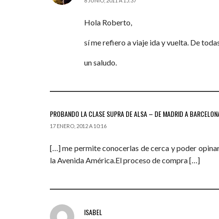
8 JUNIO, 2011 A 15:37
Hola Roberto,
sí me refiero a viaje ida y vuelta. De tod
un saludo.
PROBANDO LA CLASE SUPRA DE ALSA – DE MADRID A BARCELONA 
17 ENERO, 2012 A 10:16
[…] me permite conocerlas de cerca y poder opinar.
la Avenida América.El proceso de compra […]
ISABEL