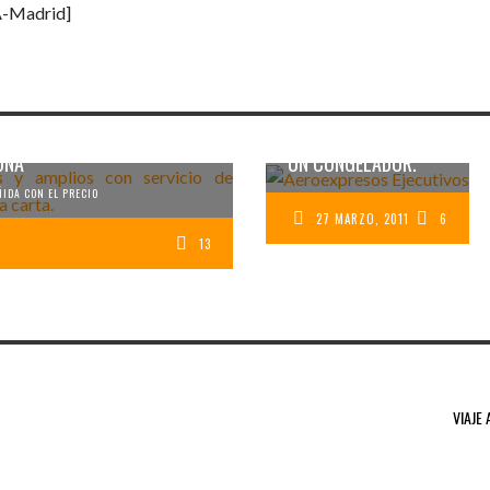
-Madrid]
VIAJE DE CARACAS A
ASE SUPRA DE ALSA – DE
CIUDAD BOLÍVAR EN
ONA*
UN CONGELADOR.
IDA CON EL PRECIO
27 MARZO, 2011
6
13
VIAJE