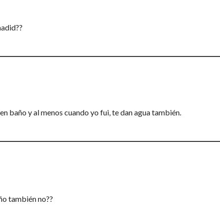
madid??
nen baño y al menos cuando yo fui, te dan agua también.
ño también no??