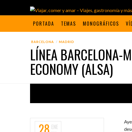
PORTADA
TEMAS
MONOGRÁFICOS
VÍ
BARCELONA
MADRID
LÍNEA BARCELONA-M
ECONOMY (ALSA)
Aye
28
ENE
des