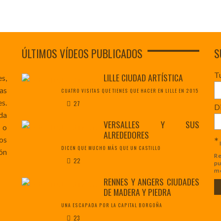
ÚLTIMOS VÍDEOS PUBLICADOS
S
T
LILLE CIUDAD ARTÍSTICA
es,
as
CUATRO VISITAS QUE TIENES QUE HACER EN LILLE EN 2015
s.
27
Di
da
VERSALLES Y SUS
 o
ALREDEDORES
*
os
DICEN QUE MUCHO MÁS QUE UN CASTILLO
ón
Re
22
pu
mo
RENNES Y ANGERS CIUDADES
DE MADERA Y PIEDRA
UNA ESCAPADA POR LA CAPITAL BORGOÑA
23