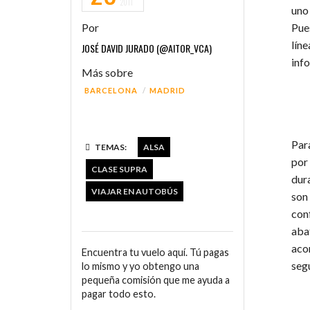
2011
uno
Por
Pue
lín
JOSÉ DAVID JURADO (@AITOR_VCA)
inf
Más sobre
BARCELONA
MADRID
Par
TEMAS:
ALSA
por
CLASE SUPRA
dur
VIAJAR EN AUTOBÚS
son
con
aba
aco
Encuentra tu vuelo aquí. Tú pagas
seg
lo mismo y yo obtengo una
pequeña comisión que me ayuda a
pagar todo esto.