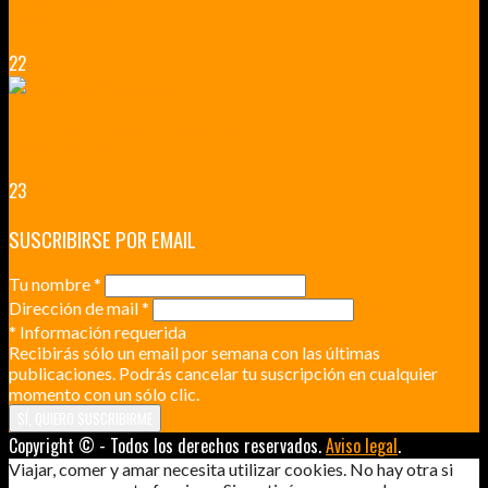
VERSALLES Y SUS ALREDEDORES
DICEN QUE MUCHO MÁS QUE UN CASTILLO
22
RENNES Y ANGERS CIUDADES DE MADERA Y PIEDRA
UNA ESCAPADA POR LA CAPITAL BORGOÑA
23
SUSCRIBIRSE POR EMAIL
Tu nombre
*
Dirección de mail
*
*
Información requerida
Recibirás sólo un email por semana con las últimas
publicaciones. Podrás cancelar tu suscripción en cualquier
momento con un sólo clic.
Copyright © - Todos los derechos reservados.
Aviso legal
.
Viajar, comer y amar necesita utilizar cookies. No hay otra si