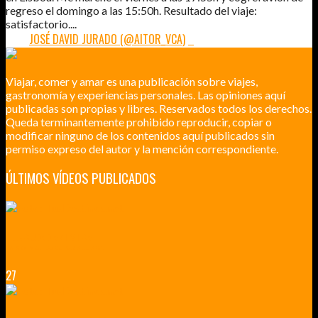
regreso el domingo a las 15:50h. Resultado del viaje:
satisfactorio....
POR:
JOSÉ DAVID JURADO (@AITOR_VCA)
2
Viajar, comer y amar es una publicación sobre viajes,
gastronomía y experiencias personales. Las opiniones aquí
publicadas son propias y libres. Reservados todos los derechos.
Queda terminantemente prohibido reproducir, copiar o
modificar ninguno de los contenidos aquí publicados sin
permiso expreso del autor y la mención correspondiente.
ÚLTIMOS VÍDEOS PUBLICADOS
LILLE CIUDAD ARTÍSTICA
CUATRO VISITAS QUE TIENES QUE HACER EN LILLE EN 2015
27