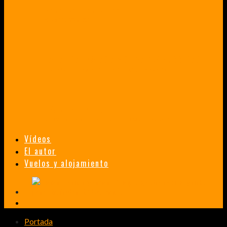
VENEZUELA EN UN MES
¡CHAMO TÚ ESTÁS LOCO!
TAILANDIA, MALASIA Y SINGAPUR EN 33 DÍAS
HISTORIAS DE UN PRIMER ENCUENTRO CON LA CULTURA ASIÁTICA
TRANSMONGOLIANO
UN FASCINANTE VIAJE EN TREN DESDE PEKÍN A SAN PETERSBURGO.
Vídeos
El autor
Vuelos y alojamiento
Portada