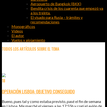
Aeropuerto de Bangkok (BKK)
Bendita crisis de los cuarenta que empezó ya
a los treinta.
El visado para Rusia – trámites y
recomendaciones
Monográficos
Vídeos
El autor
Vuelos y alojamiento
TODOS LOS ARTÍCULOS SOBRE EL TEMA
LSIBOA CARD
18
ENE
2011
OPERACIÓN LISBOA: OBJETIVO CONSEGUIDO
Bueno, pues tal y como estaba previsto, pasé el fin de semana
en Lisboa. Me marché el viernes a las 17:55h y cogí el avión de