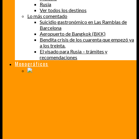
Rusia
Ver todos los destinos
Lo más comentado
Suicidio gastronómico en Las Ramblas de
Barcelona
Aeropuerto de Bangkok (BKK)
Bendita crisis de los cuarenta que empezó ya
a los treinta.
El visado para Rusia – trámites y
recomendaciones
Monográficos
PERDER EL MIEDO A VOLAR
CÓMO SUPERÉ UN MIEDO QUE CADA VEZ MÁS, ESTABA AFECTANDO A MIS VIAJES
BAJA CALIFORNIA SUR
UN VIAJE A TRAVÉS DE LOS COLORES MÁS INTENSOS DE MÉXICO